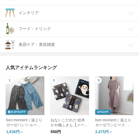
インテリア
フード・ドリンク
美容ケア・美容雑貨
人気アイテムランキング
最大20%OFF
10%OFF
bon moment｜湯上り
ねないこだれだ 絵本
bon moment｜湯上り
ガーゼパンツ ルーム
かや織ふきん【メール
ガーゼワンピース ル
パンツ
便可】
ームワンピース
1,936円～
550円
2,475円～