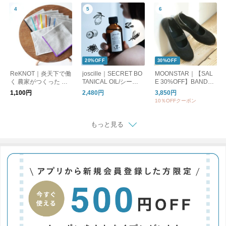
20%OFF
30%OFF
ReKNOT｜炎天下で働
joscille｜SECRET BO
MOONSTAR｜【SAL
く 農家がつくった 手
TANICAL OIL/シーク
E 30%OFF】BANDBA
ぬぐい ハンカチ MFS
レットボタニカルオイ
LLET バンドバレー バ
1,100円
2,480円
3,850円
2610 リノット ギフト
ル
レーシューズ フラッ
10％OFFクーポン
トシューズ bandballet
もっと見る