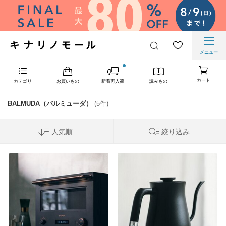
メニュー
カート
カテゴリ
お買いもの
新着再入荷
読みもの
BALMUDA（バルミューダ）
(5件)
人気順
絞り込み