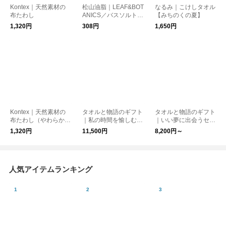
Kontex｜天然素材の
松山油脂｜LEAF&BOT
なるみ｜こけしタオル
布たわし
ANICS／バスソルト
【みちのくの夏】
【ゆうパケット対応】
1,320円
308円
1,650円
Kontex｜天然素材の
タオルと物語のギフト
タオルと物語のギフト
布たわし（やわらかタ
｜私の時間を愉しむセ
｜いい夢に出会うセッ
イプ）
ット（ラッピング・ポ
ト（ラッピング・ポス
1,320円
11,500円
8,200円～
ストカード付）【送料
トカード付）【送料無
無料】［メール便］
料】
人気アイテムランキング