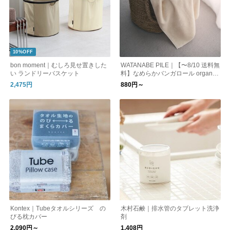
10%OFF
bon moment｜むしろ見せ置きした
WATANABE PILE｜【〜8/10 送料無
い ランドリーバスケット
料】なめらかバンガロール organic
きなり
2,475円
880円～
Kontex｜Tubeタオルシリーズ の
木村石鹸｜排水管のタブレット洗浄
びる枕カバー
剤
2,090円～
1,408円