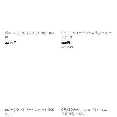
瞬乾 ワッフルバスマット 65 × 45c
Creer｜タイガーグラス 丸ほうき S/
m
Lサイズ
3,630円
990円～
再入荷待ち
moily｜ランドリーバスケット 洗濯
CRASOUディッシュブラシ ミニ
かご
掃除用品 日本製