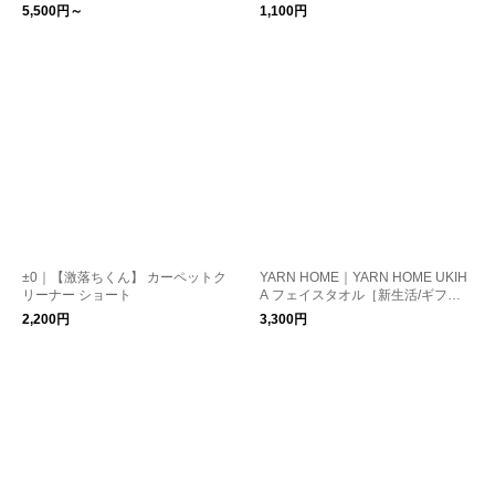
5,500円～
1,100円
±0｜【激落ちくん】 カーペットク
YARN HOME｜YARN HOME UKIH
リーナー ショート
A フェイスタオル［新生活/ギフ
ト］
2,200円
3,300円