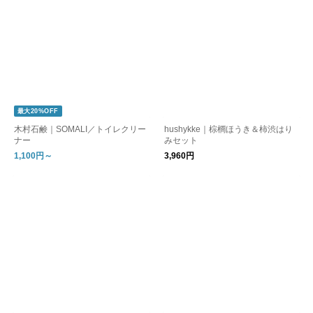
最大20%OFF
木村石鹸｜SOMALI／トイレクリー
hushykke｜棕櫚ほうき＆柿渋はり
ナー
みセット
1,100円～
3,960円