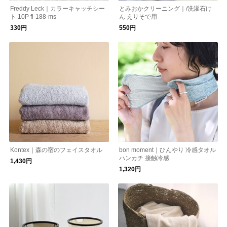
Freddy Leck｜カラーキャッチシー
とみおかクリーニング｜/洗濯石け
ト 10P fl-188-ms
ん えりそで用
330円
550円
Kontex｜森の宿のフェイスタオル
bon moment｜ひんやり 冷感タオル
ハンカチ 接触冷感
1,430円
1,320円