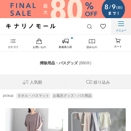
メニュー
カート
カテゴリ
お買いもの
新着再入荷
読みもの
掃除用品・バスグッズ
(886件)
人気順
絞り込み
pickup
タオル・バスマット
お風呂グッズ・バス用品