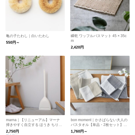
亀の子たわし｜白いたわし
瞬乾 ワッフルバスマット 45 × 35c
m
550円～
2,420円
marna｜【リニューアル】マーナ
bon moment｜かさばらない大人の
掃きやすく自立する ほうき ちりと
バスタオル【単品・2枚セット】
り
【65×120cm】
2,750円
1,760円～