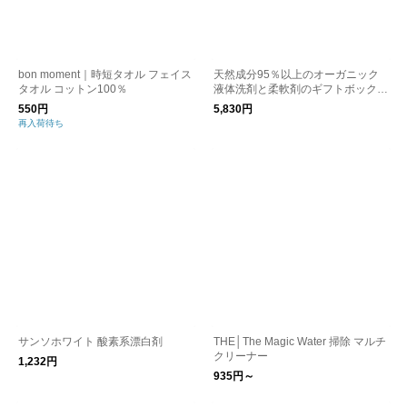
bon moment｜時短タオル フェイス
天然成分95％以上のオーガニック
タオル コットン100％
液体洗剤と柔軟剤のギフトボックス
セット
550円
5,830円
再入荷待ち
サンソホワイト 酸素系漂白剤
THE│The Magic Water 掃除 マルチ
クリーナー
1,232円
935円～