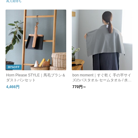
再入荷待ち
30%OFF
Horn Please STYLE｜馬毛ブラシ＆
bon moment｜すぐ乾く 手の平サイ
ダストパンセット
ズのバスタオル セームタオル / 水泳
ジム ヨガ スポーツタオル バスタオ
4,466円
770円～
ル 速乾 薄手 吸水 プール 海