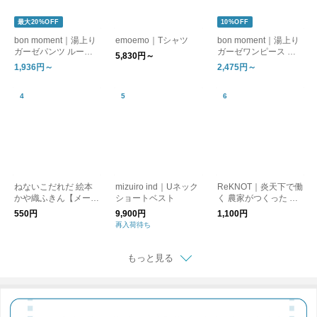
最大20%OFF
10%OFF
bon moment｜湯上り
emoemo｜Tシャツ
bon moment｜湯上り
ガーゼパンツ ルーム
ガーゼワンピース ル
5,830円～
パンツ
ームワンピース
1,936円～
2,475円～
ねないこだれだ 絵本
mizuiro ind｜Uネック
ReKNOT｜炎天下で働
かや織ふきん【メール
ショートベスト
く 農家がつくった 手
便可】
ぬぐい ハンカチ MFS
550円
9,900円
1,100円
2610 リノット ギフト
再入荷待ち
もっと見る