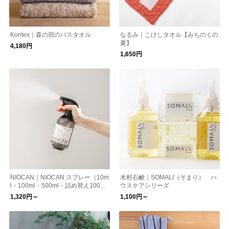
Kontex｜森の宿のバスタオル
なるみ｜こけしタオル【みちのくの
夏】
4,180円
1,650円
NIOCAN｜NIOCAN スプレー（10m
木村石鹸｜SOMALI（そまり） ハ
l・100ml・500ml・詰め替え1000m
ウスケアシリーズ
l）
1,320円～
1,100円～