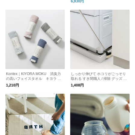
6,930円
Kontex｜KIYORA MOKU 消臭力
しっかり伸びて ホコリがごっそり
の高いフェイスタオル キヨラ モ
取れる すき間職人 / 掃除 グッズ ブ
ク kurashisha
ラシ モップ
1,210円
1,408円