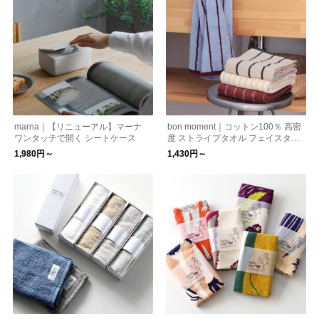
marna｜【リニューアル】マーナ
bon moment｜コットン100％ 高密
ワンタッチで開く シートケース
度 ストライプタオル フェイスタオ
ル ／ 大判バスタオル
1,980円～
1,430円～