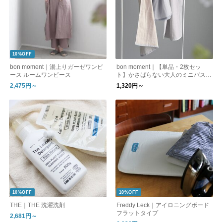
10%OFF
bon moment｜湯上りガーゼワンピ
bon moment｜【単品・2枚セッ
ース ルームワンピース
ト】かさばらない大人のミニバスタ
オル【47×100cm】
2,475円～
1,320円～
10%OFF
10%OFF
THE｜THE 洗濯洗剤
Freddy Leck｜アイロニングボード
フラットタイプ
2,681円～