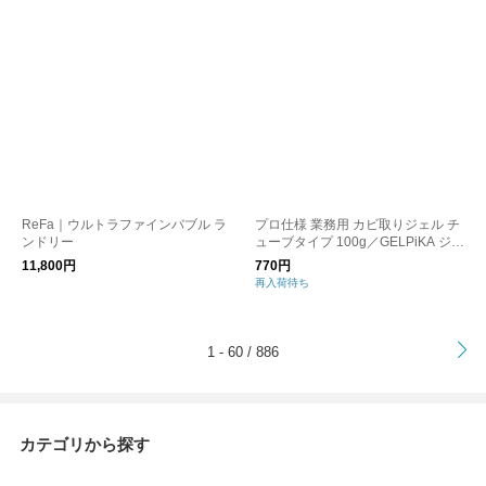
ReFa｜ウルトラファインバブル ラ
プロ仕様 業務用 カビ取りジェル チ
ンドリー
ューブタイプ 100g／GELPiKA ジェ
ルピカ
11,800円
770円
再入荷待ち
>
1 - 60 / 886
カテゴリから探す