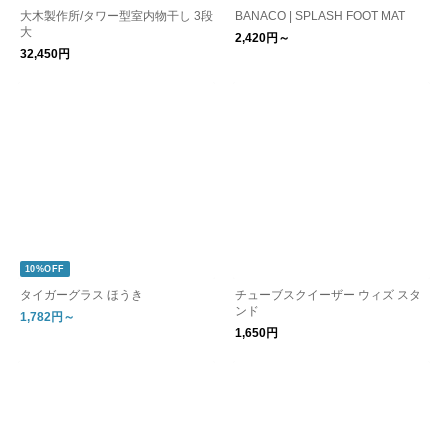
大木製作所/タワー型室内物干し 3段
BANACO | SPLASH FOOT MAT
大
2,420円～
32,450円
10%OFF
タイガーグラス ほうき
チューブスクイーザー ウィズ スタ
ンド
1,782円～
1,650円