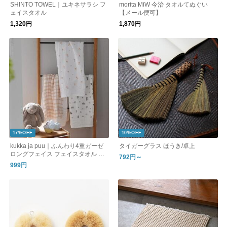
SHINTO TOWEL｜ユキネサラシ フ
morita MiW 今治 タオルてぬぐい
ェイスタオル
【メール便可】
1,320円
1,870円
17%OFF
10%OFF
kukka ja puu｜ふんわり4重ガーゼ
タイガーグラス ほうき/卓上
ロングフェイス フェイスタオル ガ
792円～
ーゼタオル 33×90cm
999円