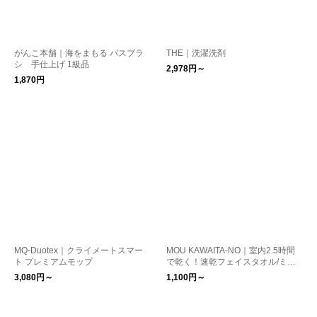
がんこ本舗｜海をまもる バスブラ
THE｜洗濯洗剤
シ 手仕上げ 1級品
2,978円～
1,870円
MQ-Duotex｜クライメートスマー
MOU KAWAITA-NO｜室内2.5時間
ト プレミアムモップ
で乾く！速乾フェイスタオル/ミニ
バスタオル/バスタオル【夏小物】
3,080円～
1,100円～
トラベルグッズ