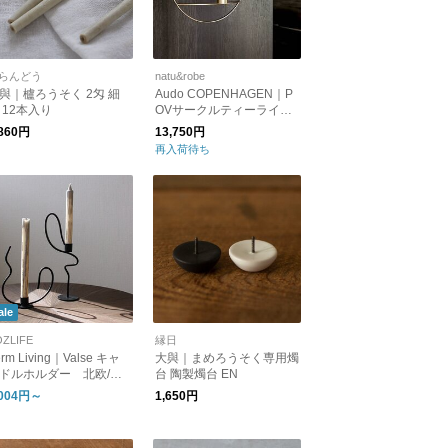
らんどう
natu&robe
與｜櫨ろうそく 2匁 細
Audo COPENHAGEN｜P
 12本入り
OVサークルティーライト
キャンドルホルダー Lサ
,860円
13,750円
イズ
再入荷待ち
ale
OZLIFE
縁日
erm Living｜Valse キャ
大與｜まめろうそく専用燭
ドルホルダー 北欧/日
台 陶製燭台 EN
正規販売店品【国内在庫
,004円～
1,650円
り】