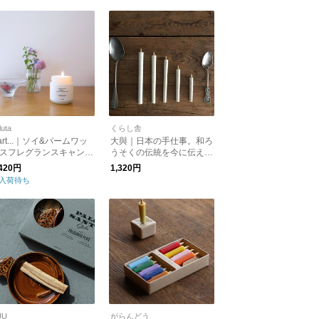
luta
くらし舎
ifart...｜ソイ&パームワッ
大與｜日本の手仕事。和ろ
スフレグランスキャンド
うそくの伝統を今に伝え
る、本はぜの木の実から作
,420円
1,320円
られたろうそく。はぜろう
入荷待ち
そく 2本入/3本入/4本入り/
6本入/8本入 kurashisha
UU
がらんどう