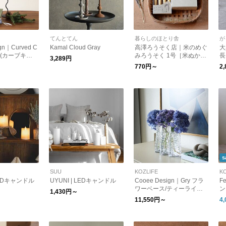
てんとてん
暮らしのほとり舎
が
gn｜Curved C
Kamal Cloud Gray
高澤ろうそく店｜米のめぐ
大
er (カーブキャ
みろうそく 1号［米ぬか
長
3,289円
ダー) 日本正
油・和ろうそく・日本製］
770円～
2
s
SUU
KOZLIFE
K
EDキャンドル
UYUNI | LEDキャンドル
Cooee Design｜Gry フラ
F
ワーベース/ティーライト
ン
1,430円～
キャンドルホルダー
本
11,550円～
4
あ