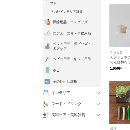
ーム
その他インテリア雑貨
掃除用品・バスグッズ
文房具・文具・事務用品
ペット用品・猫グッズ・
犬グッズ
くらし舎
大與｜日本
ベビー用品・キッズ用品
の老舗和ろう
1,650円
ホビー
その他生活雑貨
インテリア
フード・ドリンク
美容ケア・美容雑貨
縁日