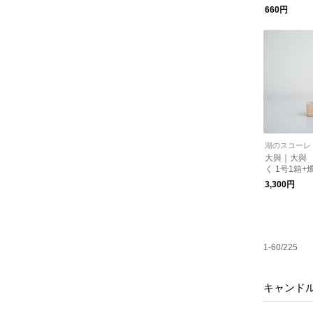
660円
湖のスコーレ
大與｜大與
く 1号1箱+
3,300円
1-60/225
キャンド