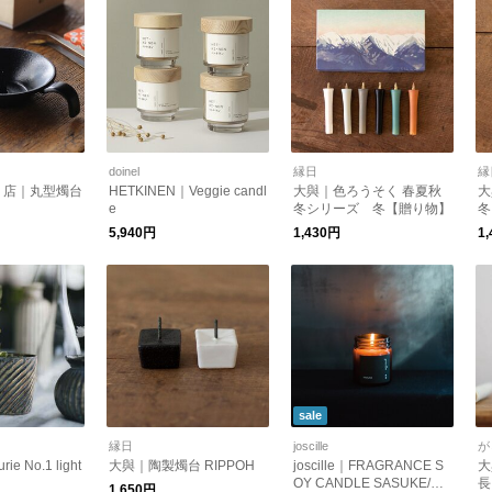
doinel
縁日
縁
く店｜丸型燭台
HETKINEN｜Veggie candl
大與｜色ろうそく 春夏秋
大
e
冬シリーズ 冬【贈り物】
冬
5,940円
1,430円
1
sale
縁日
joscille
が
e No.1 light
大與｜陶製燭台 RIPPOH
joscille｜FRAGRANCE S
大
OY CANDLE SASUKE/キ
長
1,650円