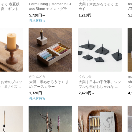
そく 春夏秋
Ferm Living｜Momento Gl
大與｜米ぬかろうそく ま
te
 夏 ギフト
ass Stone モメントグラス
め 白
A
ストーン 2個セット ガラ
5,720円～
1,210円
5
ス/プレート/キャンドルス
再入荷待ち
タンド/日本正規販売店品
【お取り寄せ】
がらんどう
くらし舎
gr
 お米のブロッ
大與｜米ぬかろうそく ま
大與｜日本の手仕事。シン
s
ル Sサイズ
め アースカラー
プルな形がおしゃれな 鉄
シ
 ギフト
製燭台 Sサイズ/Mサイズ k
1,320円
2,420円～
4
urashisha ろうそく
再入荷待ち