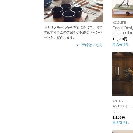
KOZLIFE
キナリノモールから季節に応じて、おす
Cooee Desi
すめアイテムのご紹介やお得なキャンペ
andlehold
ンドルホル
ーンをご案内します。
10,890円
規代理店品
再入荷待ち
登録はこちら
ANTRY
ANTRY｜L
ミニ
1,100円
再入荷待ち