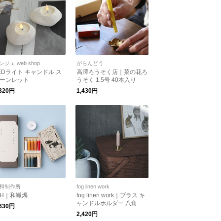
ンジェ web shop
がらんどう
EDライト キャンドル ス
高澤ろうそく店｜菜の花ろ
ーンレット
うそく 1.5号 40本入り
,320円
1,430円
和制作所
fog linen work
H｜和蝋燭
fog linen work｜ブラス キ
ャンドルホルダー 八角
,630円
形 fog linen work フォ
2,420円
グリネンワーク