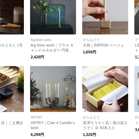
fog linen work
がらんどう
ア
ろうそく 1号
fog linen work｜ブラス キ
大與｜RIPPOH ベージュ
L
ャンドルホルダー 円形 f
ト
1,650円
og linen work フォグリ
2,420円
1
ネンワーク
ANTRY
がらんどう
日
く店｜こま燭台
ANTRY｜Clair 4 Candle-s
高澤ろうそく店｜菜の花ろ
＋
tand
うそく 豆 50本入り
3
6,299円
1,320円