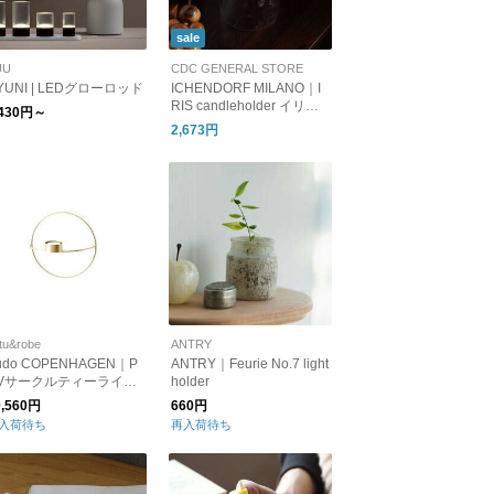
sale
UU
CDC GENERAL STORE
YUNI | LEDグローロッド
ICHENDORF MILANO｜I
RIS candleholder イリス
,430円～
キャンドル ホルダー
2,673円
tu&robe
ANTRY
udo COPENHAGEN｜P
ANTRY｜Feurie No.7 light
Vサークルティーライト
holder
ャンドルホルダー Sサ
0,560円
660円
ズ
入荷待ち
再入荷待ち