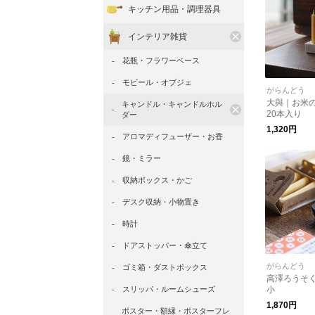
キッチン用品・調理器具
インテリア雑貨
花瓶・フラワーベース
モビール・オブジェ
がらんどう
大與｜お米の
キャンドル・キャンドルホル
20本入り
ダー
1,320円
アロマディフューザー・お香
鏡・ミラー
収納ボックス・かご
デスク収納・小物置き
時計
ドアストッパー・傘立て
がらんどう
ゴミ箱・ダストボックス
高澤ろうそ
スリッパ・ルームシューズ
小
1,870円
ポスター・額縁・ポスターフレ