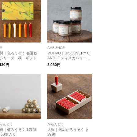
日
AMBIENCE
與｜色ろうそく 春夏秋
VOTIVO｜DISCOVERY C
シリーズ 秋 ギフト
ANDLE ディスカバリーキ
ャンドル
,430円
3,080円
らんどう
がらんどう
與｜櫨ろうそく 1匁 細
大與｜米ぬかろうそく ま
 50本入り
め 朱