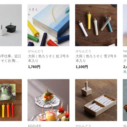
がらんどう
がらんどう
ha
の手仕事。近江
大與｜色ろうそく 虹 2号 6
大與｜色ろうそく 雪 2号 6
l
そく台 陶製
本入り
本入り
ク
燭台 RIPPOH kurashisha
ル
1,760円
1,100円
2
再
KOZLIFE
がらんどう
S