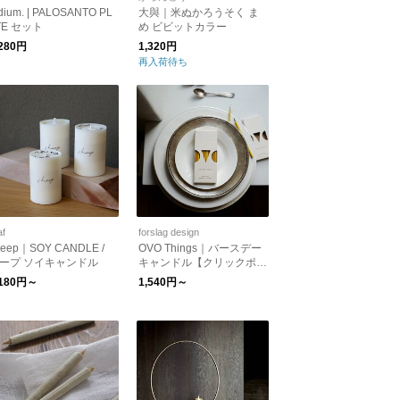
dium. | PALOSANTO PL
大與｜米ぬかろうそく ま
TE セット
め ビビットカラー
,280円
1,320円
再入荷待ち
af
forslag design
heep｜SOY CANDLE /
OVO Things｜バースデー
ープ ソイキャンドル
キャンドル【クリックポス
ト対応】
,180円～
1,540円～