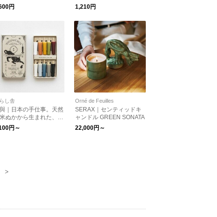
,600円
1,210円
らし舎
Orné de Feuilles
與｜日本の手仕事。天然
SERAX｜センティッドキ
米ぬかから生まれた、手
ャンドル GREEN SONATA
ひらサイズの小さな和ろ
,100円～
22,000円～
そく。米ぬかろうそく
め kurashisha
>