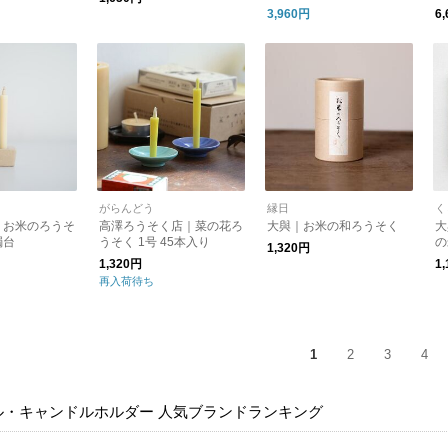
ャンドル
3,960円
6
がらんどう
縁日
く
 お米のろうそ
高澤ろうそく店｜菜の花ろ
大與｜お米の和ろうそく
大
燭台
うそく 1号 45本入り
の
1,320円
の
1,320円
1
う
再入荷待ち
ま
1
2
3
4
ル・キャンドルホルダー 人気ブランドランキング