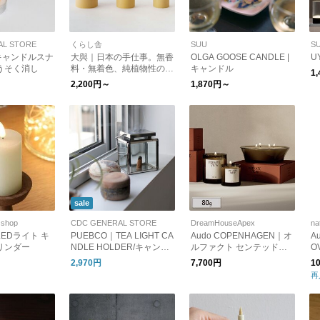
AL STORE
くらし舎
SUU
S
キャンドルスナ
大與｜日本の手仕事。無香
OLGA GOOSE CANDLE |
U
うそく消し
料・無着色、純植物性の
キャンドル
1
お米のブロックキャンドル
2,200円～
1,870円～
kurashisha ろうそく
sale
shop
CDC GENERAL STORE
DreamHouseApex
na
PUEBCO｜TEA LIGHT CA
Audo COPENHAGEN｜オ
A
リンダー
NDLE HOLDER/キャンド
ルファクト センテッドキ
O
ルホルダー お香
ャンドル 80g 100%植物由
キ
2,970円
7,700円
1
来 アロマキャンドル ロウ
イ
再
ソク 蝋燭