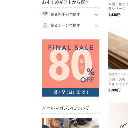
おすすめギフトから探す
大與｜色ろう
冬シリーズ
贈る相手別で探す
1,430円
贈るシーンで探す
湖のスコーレ
大與｜大與
クキャンド
和ろうそく
2,200円
メールマガジンについて