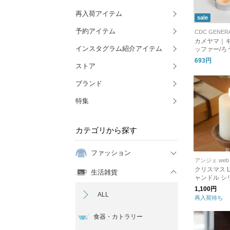
再入荷アイテム
sale
予約アイテム
CDC GENER
カメヤマ｜
インスタグラム紹介アイテム
ッファー/ろ
693円
ストア
ブランド
特集
カテゴリから探す
ファッション
アンジェ web 
クリスマス LEDライト キ
生活雑貨
ャンドル シ
1,100円
ALL
再入荷待ち
食器・カトラリー