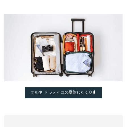
オルネ ド フォイユの夏旅じたく🌻🧳