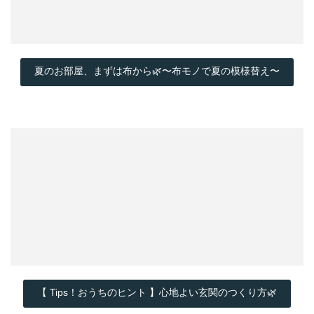
夏のお部屋、まずは布から🌿〜布モノで夏の模様替え〜
【 Tips！おうちのヒント 】心地よい玄関のつくり方🌿