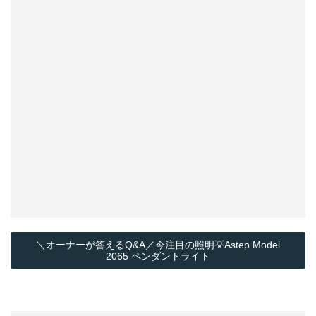
＼オーナーが答えるQ&A／今注目の照明💡Astep Model
2065 ペンダントライト