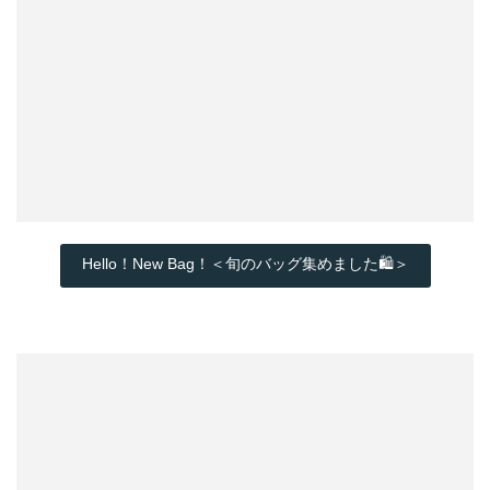
Hello！New Bag！＜旬のバッグ集めました🛍️＞