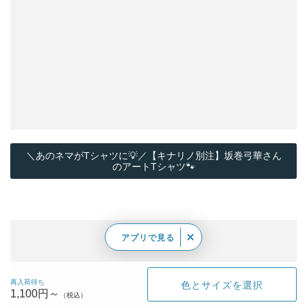
＼あのネマがTシャツに💡／【キナリノ別注】坂巻弓華さん
のアートTシャツ🐾
アプリで見る
再入荷待ち
色とサイズを選択
1,100円～