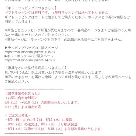
【ギフトラッピングにつきまして】
ギフトラッピングは有料です。（無料ラッピングは承っておりません）
ギフトラッピングはカートに追加してご購入ください。ボックスと巾着の2種類をご
用意しております。
※商品ごとにラッピング可否が異なりますので、各商品ページをよくご確認のうえ商
品と一緒にカートに入れてご注文ください。
※商品ページに「ラッピング対応不可」の記載がある場合はご対応できません。
▶︎ラッピングバッグのご購入ページ
https://mall.kinarino.jp/item-111573
▶︎ギフトボックスのご購入ページ
https://mall.kinarino.jp/item-147637
【家具などの⼤型特殊商品につきまして】
18,700円（税込）以上お買い上げの場合も送料が発⽣いたします。
商品の⼤きさや、お届け先地域によって送料が異なります。詳しくは各商品ページを
ご確認ください。
================================
【夏季休業のお知らせ】
＜お問い合わせ対応＞
8/8（土） 〜8/16（日） の期間お休みいたします。
8/17（月）より順次対応
＜ご注文と発送＞
・8/9（日）までの注文は、8/12（水）に発送
・8/10（月）の注文は、8/17（月）より順次発送
・8/11（火）以降の注文は、8/18（火）より順次発送いたします。
================================