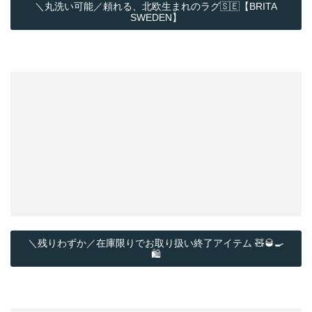
＼丸洗い可能／頼れる、北欧生まれのラグ🇸🇪【BRITA
SWEDEN】
＼残りわずか／在庫限りでお取り扱い終了アイテム 🧸🥃🍳
🛍️