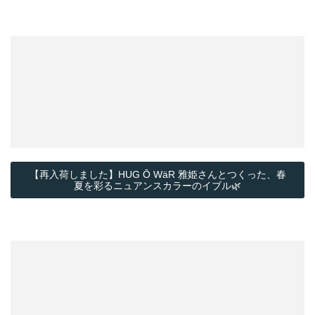
【再入荷しました】HUG Ō WäR 雅姫さんとつくった、春
夏を彩るニュアンスカラーのイブル🌿