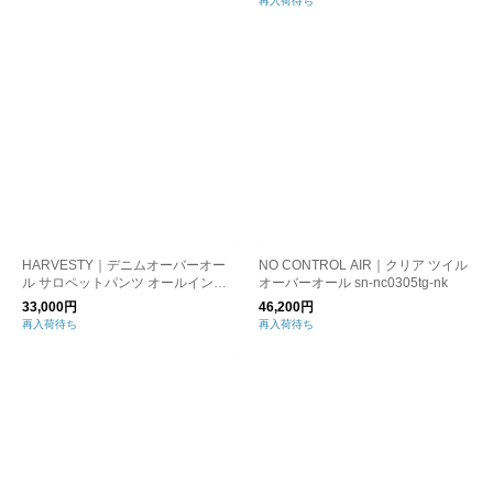
再入荷待ち
HARVESTY｜デニムオーバーオー
NO CONTROL AIR｜クリア ツイル
ル サロペットパンツ オールインワ
オーバーオール sn-nc0305tg-nk
ン カバーオール レディース a1242
33,000円
46,200円
0
再入荷待ち
再入荷待ち