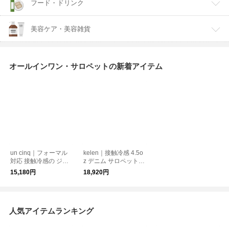
フード・ドリンク
美容ケア・美容雑貨
オールインワン・サロペットの新着アイテム
un cinq｜フォーマル
kelen｜接触冷感 4.5o
対応 接触冷感の ジャ
z デニム サロペット S
ンプスーツ
ANU lkl26fpt2154
15,180円
18,920円
人気アイテムランキング