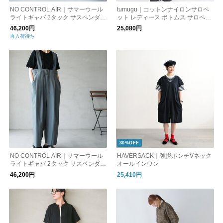
NO CONTROL AIR｜サマーウール
tumugu｜コットンナイロンサロペ
ライトギャバ 2タック サスペンダー
ット レディース ボトムス サロペッ
パンツ vg-nc0202pf
トパンツ オーバーオール tb25433
46,200円
25,080円
再入荷待ち
30%OFF
NO CONTROL AIR｜サマーウール
HAVERSACK｜強撚ポンチVネック
ライトギャバ 2タック サスペンダー
オールインワン
パンツ サロペットパンツ ボトムス
46,200円
25,410円
vg-nc0202pf