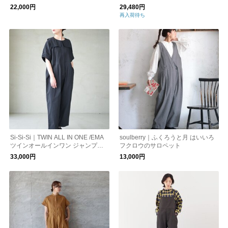
ットパンツ
ール サロペットパンツ アシンメト
22,000円
29,480円
リー tb25218
再入荷待ち
Si-Si-Si｜TWIN ALL IN ONE /EMA
soulberry｜ふくろうと月 はいいろ
ツインオールインワン ジャンプス
フクロウのサロペット
ーツ レディース パンツ 2026-ss09
33,000円
13,000円
5