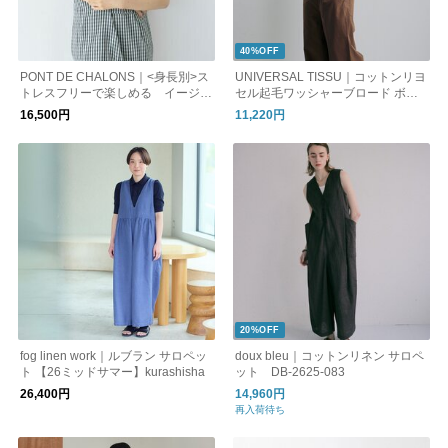
40%OFF
PONT DE CHALONS｜<身長別>ス
UNIVERSAL TISSU｜コットンリヨ
トレスフリーで楽しめる イージー
セル起毛ワッシャーブロード ボー
サロペット
トネック サロペットパンツ ut260pt
16,500円
11,220円
009
20%OFF
fog linen work｜ルブラン サロペッ
doux bleu｜コットンリネン サロペ
ト 【26ミッドサマー】kurashisha
ット DB-2625-083
26,400円
14,960円
再入荷待ち