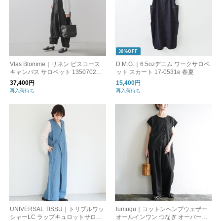
30%OFF
Vlas Blomme｜リネン ビスコース
D.M.G.｜6.5ozデニム ワークサロペ
キャンバス サロペット 13507025-
ット スカート 17-0531e 春夏
mn
37,400円
15,400円
再入荷待ち
再入荷待ち
UNIVERSAL TISSU｜トリプルワッ
tumugu｜コットンヘンプウェザー
シャーLC ラップキュロットサロペ
オールインワン つなぎ オーバーオ