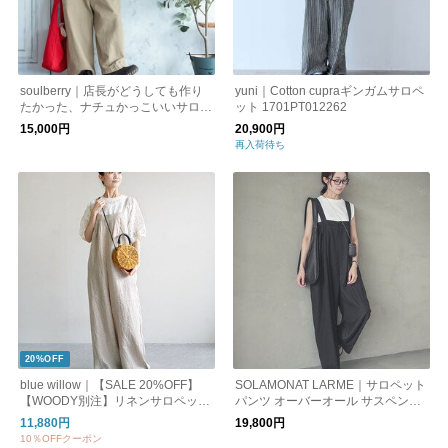
soulberry｜店長がどうしても作り
yuni｜Cotton cupraギンガムサロペ
たかった、ナチュかっこいいサロペ
ット 1701PT012262
ット
15,000円
20,900円
再入荷待ち
20%OFF
blue willow｜【SALE 20%OFF】
SOLAMONAT LARME｜サロペット
【WOODY別注】リネンサロペット
パンツ オーバーオール サスペンダ
レディース オールインワン ボトム
ーパンツ オールインワン smlm-sp
11,880円
19,800円
ス 09fup14907
10％OFFクーポン