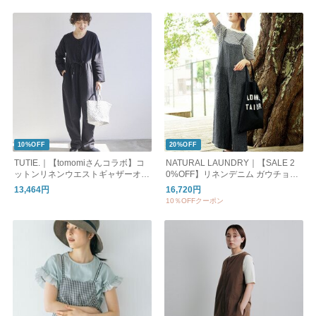
10%OFF
20%OFF
TUTIE.｜【tomomiさんコラボ】コ
NATURAL LAUNDRY｜【SALE 2
ットンリネンウエストギャザーオー
0%OFF】リネンデニム ガウチョサ
ルインワン ｜再販売
ロペット オールインワン オーバー
13,464円
16,720円
オール パンツ 7263p-003
10％OFFクーポン