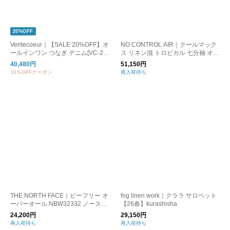
20%OFF
Veritecoeur｜【SALE 20%OFF】オ
NO CONTROL AIR｜クールマック
ールインワン つなぎ デニム[VC-28
ス リネン混 トロピカル 七分袖 オー
30]
ルインワン le-nc1513tg-ma
40,480円
51,150円
10％OFFクーポン
再入荷待ち
THE NORTH FACE｜ビーフリー オ
fog linen work｜クララ サロペット
ーバーオール NBW32332 ノースフ
【26春】kurashisha
ェイス
24,200円
29,150円
再入荷待ち
再入荷待ち