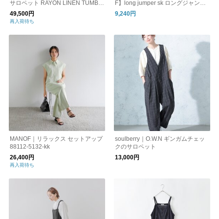
サロペット RAYON LINEN TUMBL
F】long jumper sk ロングジャンパ
E SALOPETTE キャミソール オー
ースカート Vネック スカート 1-152
49,500円
9,240円
ルインワン オーバーオール 125109
074
再入荷待ち
051 サクラ
MANOF｜リラックス セットアップ
soulberry｜O.W.N ギンガムチェッ
88112-5132-kk
クのサロペット
26,400円
13,000円
再入荷待ち