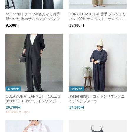
soulberry｜クロヤギさんからお手
TOKYO BASIC｜40番手 フレンチリ
紙ついた 黒のサスペンダーパンツ
ネン100% サロペット｜サロペット
パンツ リネンサロペット オーバー
9,500円
15,900円
オール
30%OFF
40%OFF
SOLAMONAT LARME｜【SALE 3
atelier emau｜コットンリネンデニ
0%OFF】T/Rオールインワン ジャ
ムジャンプスーツ
ンプスーツ カバーオール コンビネ
20,790円
17,160円
ゾン パンツ 長袖 レディース 日本製
10％OFFクーポン
SMLM-ALL