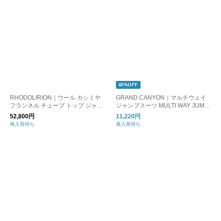
40%OFF
RHODOLIRION｜ウール カシミヤ
GRAND CANYON｜マルチウェイ
フランネル チューブ トップ ジャン
ジャンプスーツ MULTI WAY JUMP
プスーツ “Tube Top Jumpsuit” ps10
SUITS オールインワン GC306W-08
52,800円
11,220円
29-mt
グランドキャニオン
再入荷待ち
再入荷待ち