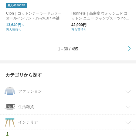
最大60%OFF
Cion｜コットンテーラードカラー
Honnete｜高密度 ウォッシュド コ
オールインワン・19-24107 半袖
ットン ニュー ジャンプスーツ ho-2
3ss-p19-mt
13,640円～
42,900円
再入荷待ち
再入荷待ち
>
1 - 60 / 485
カテゴリから探す
ファッション
生活雑貨
インテリア