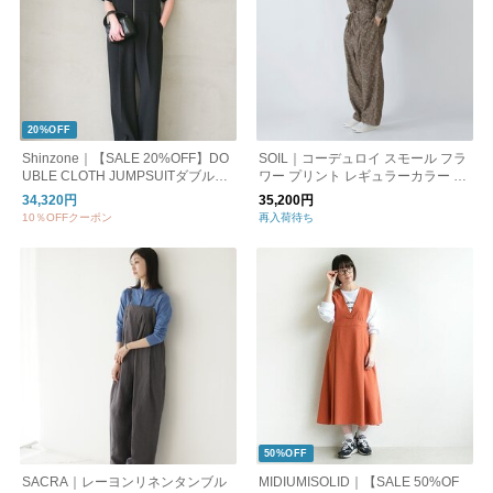
20%OFF
Shinzone｜【SALE 20%OFF】DO
SOIL｜コーデュロイ スモール フラ
UBLE CLOTH JUMPSUITダブルク
ワー プリント レギュラーカラー オ
ロスジャンプスーツ オールインワ
ーバーオール nsl22552-yh
34,320円
35,200円
ン 半袖 パンツ 26smspa06
10％OFFクーポン
再入荷待ち
50%OFF
SACRA｜レーヨンリネンタンブル
MIDIUMISOLID｜【SALE 50%OF