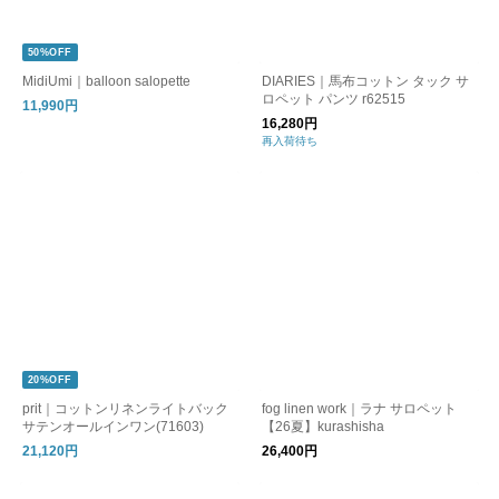
50%OFF
MidiUmi｜balloon salopette
DIARIES｜馬布コットン タック サ
ロペット パンツ r62515
11,990円
16,280円
再入荷待ち
20%OFF
prit｜コットンリネンライトバック
fog linen work｜ラナ サロペット
サテンオールインワン(71603)
【26夏】kurashisha
21,120円
26,400円