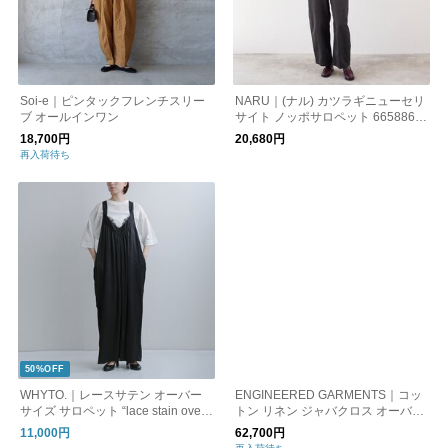
Soi-e｜ピンタックフレンチスリー
NARU｜(ナル) カツラギニューセリ
ブ オールインワン
サイト ノッポサロペット 665886
オールインワン ゆったり カジュア
18,700円
20,680円
ル
再入荷待ち
50%OFF
WHYTO.｜レースサテン オーバー
ENGINEERED GARMENTS｜コッ
サイズ サロペット “lace stain overa
トン リネン ジャバクロス オーバー
ll” wht26hpt4069
オール “Overalls” qt185-fn
11,000円
62,700円