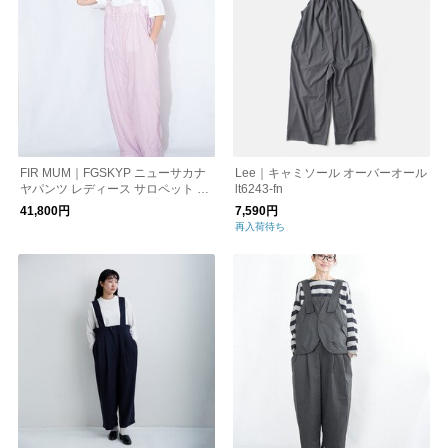
FIR MUM｜FGSKYP ニューサカナ
Lee｜キャミソール オーバーオール
ヤパンツ レディース サロペット ユ
lt6243-fn
ニセックス ボトムス vg-fr1024oo
41,800円
7,590円
再入荷待ち