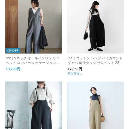
40%OFF
prit｜Vネック オールインワン サロ
ina｜コットン ヘンプ ハイカウント
ペット ロンパース オケージョン フ
ギャバ 前後タック サロペット 2311
ォーマル P71629 プリット
19-kk
13,200円
17,050円
再入荷待ち