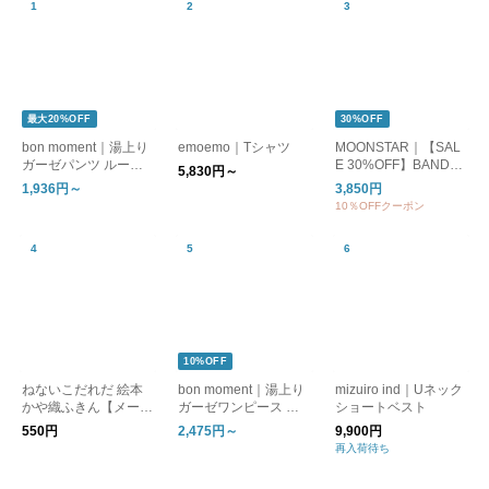
最大20%OFF
30%OFF
bon moment｜湯上り
emoemo｜Tシャツ
MOONSTAR｜【SAL
ガーゼパンツ ルーム
E 30%OFF】BANDBA
5,830円～
パンツ
LLET バンドバレー バ
1,936円～
3,850円
レーシューズ フラッ
10％OFFクーポン
トシューズ bandballet
10%OFF
ねないこだれだ 絵本
bon moment｜湯上り
mizuiro ind｜Uネック
かや織ふきん【メール
ガーゼワンピース ル
ショートベスト
便可】
ームワンピース
550円
2,475円～
9,900円
再入荷待ち