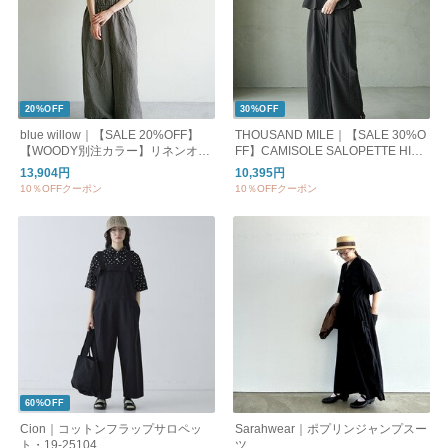
20%OFF
30%OFF
blue willow｜【SALE 20%OFF】
THOUSAND MILE｜【SALE 30%O
【WOODY別注カラー】リネンオー
FF】CAMISOLE SALOPETTE HIG
ルインワン レディース サロペット
H AIR PERMEABILITY キャミソー
13,904円
10,395円
パンツ リネン ワイド 黒 ブラック
ルサロペット レディース ボトムス t
10％OFFクーポン
10％OFFクーポン
ブラウン 茶色 ダークグレー 01fup1
m261ha00432
4238
60%OFF
Cion｜コットンフラップサロペッ
Sarahwear｜ポプリンジャンプスー
ト・19-25104
ツ