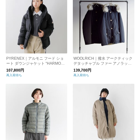
PYRENEX｜アルモニ フード ショ
WOOLRICH｜撥水 アークティック
ート ダウンジャケット “HARMONI
デタッチャブル ファー アノラック
E” hwy043
パーカ “ARCTIC DETACHABLE FU
107,800円
139,700円
R ANORAK” woou0484 メンズ
再入荷待ち
再入荷待ち