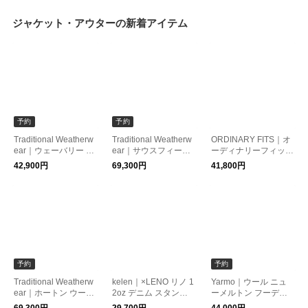
ジャケット・アウターの新着アイテム
予約
予約
Traditional Weatherw
Traditional Weatherw
ORDINARY FITS｜オ
ear｜ウェーバリー A
ear｜サウスフィール
ーディナリーフィッツ
ライン ジップ キルテ
ド 撥水 リバーシブル
ハチマルデニム ユー
42,900円
69,300円
41,800円
ィング ジャケット WA
ダウン ジャケット SO
ズド ベルジャケット
VERLY A-LINE ZIP l2
UTHFIELD DOWN l26
BELL JACKET 018us
62apqco0552aa 【20
2cidco0565ox 【2026
d
26aw先行受注会】
aw先行受注会】
予約
予約
Traditional Weatherw
kelen｜×LENO リノ 1
Yarmo｜ウール ニュ
ear｜ホートン ウール
2oz デニム スタンド
ーメルトン フーディ
メルトン スタンドカ
カラー ジャケット BR
ーコート yar-26aw-j1