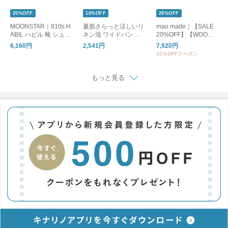
20%OFF
16%OFF
20%OFF
MOONSTAR｜810s H
夏肌さらっと涼しいリ
mao made｜【SALE
ABIL ハビル 靴 シュー
ネン混 ワイドパンツ /
20%OFF】【WOODY
ズ ユニセックス ET05
洗える コットンリネ
別注カラー】クルーネ
6,160円
2,541円
7,920円
1 ムーンスター エイト
ン ベイカーワイドパ
ックカーディガン UV
10％OFFクーポン
テンス
ンツ
カット レディース ト
ップス カーディガン
ボーダー 611113
もっと見る