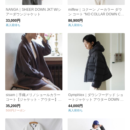
NANGA｜SHEER DOWN JKT W/シ
miffew｜コクーン ノーカラー ダウ
アーダウンジャケット
ン コート “NO COLLAR DOWN CO
AT” few23wjk5108-mn
33,000円
86,900円
再入荷待ち
再入荷待ち
sisam｜手織メリノショールカラー
Gymphlex｜ダウンフーデッド ショ
コート【ジャケット・アウター】
ートジャケット アウター DOWN H
【ウールコート】【ミドルコート】
OODED SHORT JACKET GY-A071
35,200円
44,000円
8 DMN ジムフレックス
500円クーポン
再入荷待ち