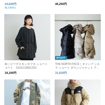
DOWN HOODED JACKET dt-a018
24,640円
46,200円
6nps
再入荷待ち
40%OFF
iki｜ピーチスキンタフタ ショート
THE NORTH FACE｜キャンプ シエ
コート 3101CO001252
ラ ショート ダウンジャケット アウ
ター CAMP Sierra Short NDW9253
34,100円
31,020円
1 ノースフェイス