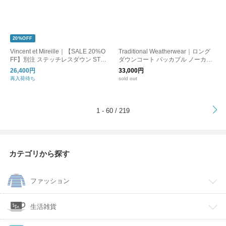
20%OFF
Vincent et Mireille｜【SALE 20%O
Traditional Weatherwear｜ロング
FF】別注 ステッチレスダウン STIT
ダウンコート パッカブル ノーカラ
CHLESS DOWN フードジャケット
ー 軽量 アウター L242CIDCO0382
26,400円
33,000円
VM232SD26072
OZ トラディショナルウェザーウェ
再入荷待ち
sold out
ア
>
1 - 60 / 219
カテゴリから探す
ファッション
生活雑貨