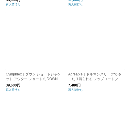
88,000円
52,800円
DW91964
再入荷待ち
再入荷待ち
Gymphlex｜ダウン ショートジャケ
Agreable｜ドルマンスリーブでゆ
ット アウター ショート丈 DOWN S
ったり着られる ジップコート ／ ア
HORT JACKET GY-A0555TFE ジム
ウター コート ジャケット
39,600円
7,480円
フレックス
再入荷待ち
再入荷待ち