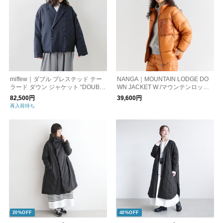
miffew｜ダブル ブレステッド テー
NANGA｜MOUNTAIN LODGE DO
ラード ダウン ジャケット “DOUBL
WN JACKET W /マウンテンロッジ
E BREASTED TAILORED DOWN J
ダウンジャケット（ウィメンズ）
82,500円
39,600円
ACKET” few24wjk5224-yo
再入荷待ち
20%OFF
40%OFF