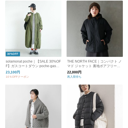
30%OFF
solamonat poche｜【SALE 30%OF
THE NORTH FACE｜コンパクト ノ
F】ガスコートダウン poche-gasco
マド ジャケット 裏地ボアフリース
at-dawn
アウター NPW72433 ノースフェイ
23,100円
22,000円
ス
10％OFFクーポン
再入荷待ち