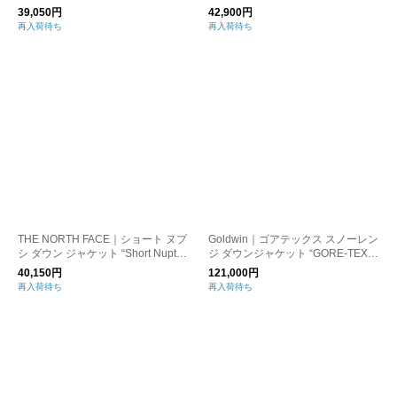
rt Nuptse Jacket NDW92335 ノース
39,050円
42,900円
フェイス
再入荷待ち
再入荷待ち
THE NORTH FACE｜ショート ヌプ
Goldwin｜ゴアテックス スノーレン
シ ダウン ジャケット “Short Nuptse
ジ ダウンジャケット “GORE-TEX S
Jacket” ndw92555 コート アウター
now Range Down M/L Jacket” gl25
40,150円
121,000円
341
再入荷待ち
再入荷待ち