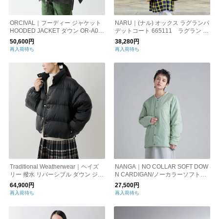
ORCIVAL｜フーディー ジャケット
NARU｜(ナル) オックス ラグランパ
HOODED JACKET ダウン OR-A06
デットコート 665111 ラグラン コ
06 PLE オーシバル オーチバル
ート 中綿
50,600円
38,280円
再入荷待ち
再入荷待ち
Traditional Weatherwear｜ヘイズ
NANGA｜NO COLLAR SOFT DOW
リー 撥水 リバーシブル ダウン ジャ
N CARDIGAN/ノーカラーソフトダ
ケット “HASELEY” l252cidco0498
ウンカーディガン
64,900円
27,500円
ox
再入荷待ち
再入荷待ち