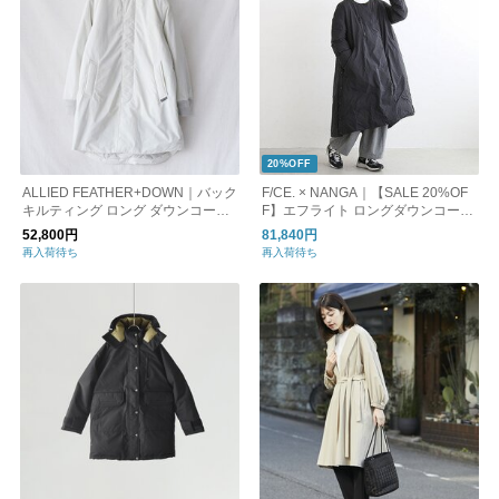
20%OFF
ALLIED FEATHER+DOWN｜バック
F/CE. × NANGA｜【SALE 20%OF
キルティング ロング ダウンコート
F】エフライト ロングダウンコート
BACKQUILTING LONG DOWN CO
FT LONG DOWN COAT FNA09232
52,800円
81,840円
AT A4399-130CO04 アライドフェ
W0002
再入荷待ち
再入荷待ち
ザーアンドダウン