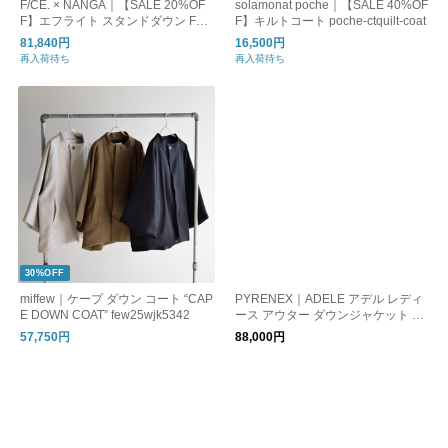
F/CE. × NANGA｜【SALE 20%OF
solamonat poche｜【SALE 40%OF
F】エフライト スタンドダウン FT
F】キルトコート poche-ctquilt-coat
STAND DOWN COAT FNA09232W
81,840円
16,500円
0003
再入荷待ち
再入荷待ち
30%OFF
miffew｜ケープ ダウン コート “CAP
PYRENEX｜ADELE アデル レディ
E DOWN COAT” few25wjk5342
ース アウター ダウンジャケット hw
y009
57,750円
88,000円