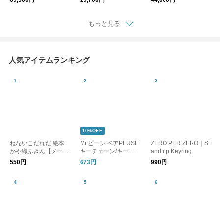
69,300円
29,700円
44,000円
ラー コート HORTON
ENDA BIG TRUCKER
【2026aw先行受注
STAND COLLAR l262
JACKET lkl26fjk2097
会】
kgfco0575ml 【2026a
もっと見る
w先行受注会】
人気アイテムランキング
10%OFF
ねないこだれだ 絵本
Mr.ビーン ベアPLUSH
ZERO PER ZERO｜St
かや織ふきん【メール
キーチェーン/キーホ
and up Keyring
便可】
ルダー
550円
673円
990円