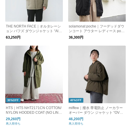
THE NORTH FACE｜オルタレーシ
solamonat poche｜フーデッドダウ
ョン バフズ ダウンジャケット “Alte
ンコート アウター レディース poch
ration Baffs Jacket” nd92564
e-down-coatfd
63,250円
36,300円
30%OFF
40%OFF
HTS｜HTS NHT2171CN COTTON/
miffew｜撥水 帯電防止 ノーカラー
NYLON HOODED COAT (NO LININ
オーバー ダウン ジャケット “OVER
G) コットンナイロンフードコート
DOWN JACKET” few23wjk5111
29,260円
46,200円
再入荷待ち
再入荷待ち