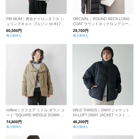
FIR MUM｜再生ナイロンタフタ シ
ORCIVAL｜ROUND NECK LONG
ュリンクキルト ブルゾン sn-fr1705
COAT ラウンドネックロングコート
bn
ライトダウン アウター or-a0602dpl
60,500円
29,700円
再入荷待ち
再入荷待ち
miffew｜スクエア ミドル ダウン コ
WILD THINGS｜2WAYジャケット
ート “SQUARE MIDDLE DOWN CO
HI-LOFT 2WAY JACKET ベスト 中
AT” few23wjk5110-yo
綿 WTL24107SK ワイルドシングス
74,800円
46,200円
再入荷待ち
再入荷待ち