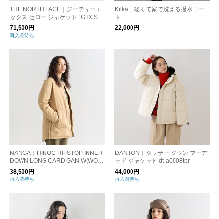
THE NORTH FACE｜ジーティーエ
Kilka｜軽くて家で洗える撥水コー
ックス セロー ジャケット “GTX Ser
ト
ow Jacket” ndw92534
71,500円
22,000円
再入荷待ち
NANGA｜HINOC RIPSTOP INNER
DANTON｜タッサー ダウン フーデ
DOWN LONG CARDIGAN W(WOM
ッド ジャケット dt-a0008tpr
EN)
38,500円
44,000円
再入荷待ち
再入荷待ち