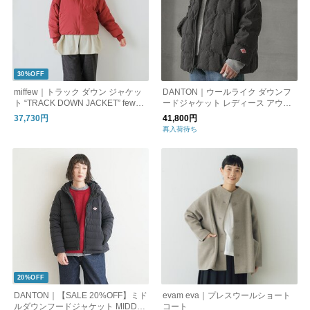
30%OFF
miffew｜トラック ダウン ジャケッ
DANTON｜ウールライク ダウンフ
ト “TRACK DOWN JACKET” few25
ードジャケット レディース アウタ
wjk5350-ms
ー dt-a0191pwl
37,730円
41,800円
再入荷待ち
20%OFF
DANTON｜【SALE 20%OFF】ミド
evam eva｜プレスウールショート
ルダウンフードジャケット MIDDLE
コート