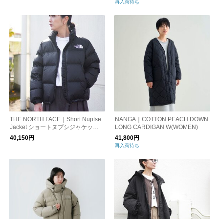
再入荷待ち
THE NORTH FACE｜Short Nuptse
NANGA｜COTTON PEACH DOWN
Jacket ショートヌプシジャケット n
LONG CARDIGAN W(WOMEN)
dw92555
40,150円
41,800円
再入荷待ち