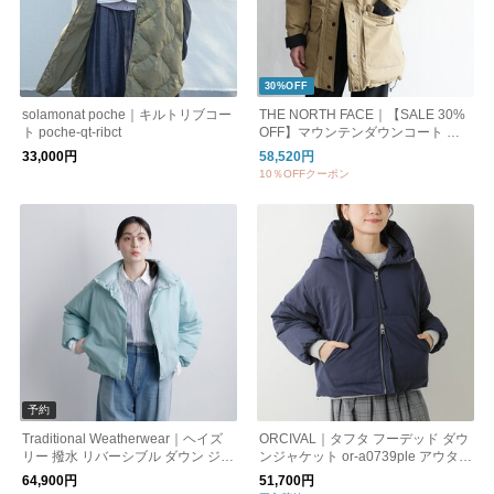
30%OFF
solamonat poche｜キルトリブコー
THE NORTH FACE｜【SALE 30%
ト poche-qt-ribct
OFF】マウンテンダウンコート ダ
ウンジャケット アウター フード nd
33,000円
58,520円
w92549
10％OFFクーポン
予約
Traditional Weatherwear｜ヘイズ
ORCIVAL｜タフタ フーデッド ダウ
リー 撥水 リバーシブル ダウン ジャ
ンジャケット or-a0739ple アウター
ケット HASELEY l262cidco0498ox
コート
64,900円
51,700円
【2026aw先行受注会】