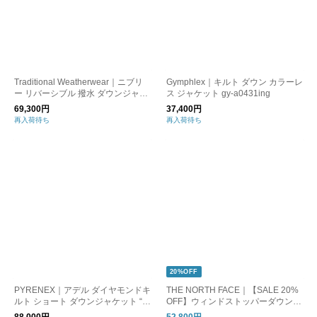
Traditional Weatherwear｜ニブリ
Gymphlex｜キルト ダウン カラーレ
ー リバーシブル 撥水 ダウンジャケ
ス ジャケット gy-a0431ing
ット “NIBLEY” g242cidco0414dz-fn
69,300円
37,400円
再入荷待ち
再入荷待ち
20%OFF
PYRENEX｜アデル ダイヤモンドキ
THE NORTH FACE｜【SALE 20%
ルト ショート ダウンジャケット “A
OFF】ウィンドストッパーダウンシ
DELE” hwy009
ェルコート WS Down Shell Coat N