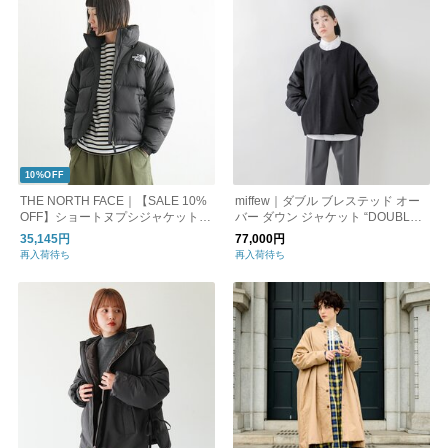
10%OFF
THE NORTH FACE｜【SALE 10%
miffew｜ダブル ブレステッド オー
OFF】ショートヌプシジャケット
バー ダウン ジャケット “DOUBLE
アウター ダウンジャケット ジャン
BREASTED OVER DOWN JACKE
35,145円
77,000円
パー レディース ndw92335
T” few24wjk5225-yo
再入荷待ち
再入荷待ち