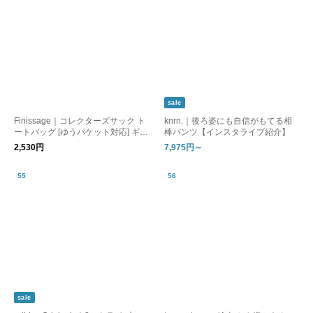
sale
Finissage｜コレクターズサック ト
knrn.｜後ろ姿にも自信がもてる相
ートバッグ [ゆうパケット対応] ギフ
棒パンツ【インスタライブ紹介】
ト
2,530円
7,975円～
sale