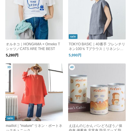
sale
オルネコ｜HONGAMA × Orneko T
TOKYO BASIC｜40番手 フレンチリ
シャツ／CATS ARE THE BEST
ネン100％ Tブラウス｜リネンシャ
ツ リネンブラウス シャツブラウス
5,280円
5,990円
sale
maillot｜"mature" リネン・ボートネ
えほんのじかん パンどろぼう／保
ックチュニック
存食 備蓄食 非常食 防災グッズ 防災