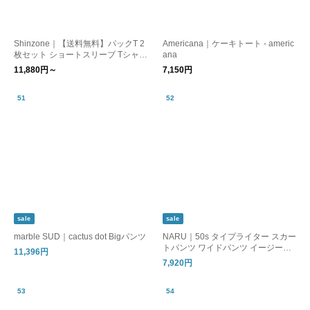
Shinzone｜【送料無料】パックT 2
Americana｜ケーキトート - americ
枚セット ショートスリーブ Tシャツ
ana
無地 ボーダー 半袖Tシャツ PACK T
11,880円～
7,150円
EE 20SMSCU66 26SMSCU17 シン
ゾーン 【CROUKA別注】
sale
sale
marble SUD｜cactus dot Bigパンツ
NARU｜50s タイプライター スカー
トパンツ ワイドパンツ イージーパ
11,396円
ンツ 661905 ナル
7,920円