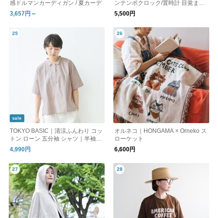
感ドルマンカーディガン / 夏カーデ
ンテンポクロック/置時計 目覚まし
時計
3,657円～
5,500円
sale
TOKYO BASIC｜清涼ふんわり コッ
オルネコ｜HONGAMA × Orneko ス
トン ローン 五分袖 シャツ｜半袖ブ
ローケット
ラウス
4,990円
6,600円