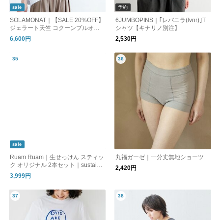
予約
sale
SOLAMONAT｜【SALE 20%OFF】
6JUMBOPINS｜｢レバニラ(lvnr)｣T
ジェラート天竺 コクーンプルオー
シャツ【キナリノ別注】
バー トップス Tシャツ カットソー
6,600円
2,530円
SMA-JT-COC
sale
Ruam Ruam｜生せっけん スティッ
丸福ガーゼ｜一分丈無地ショーツ
ク オリジナル 2本セット｜sustaina
2,420円
ble outlet
3,999円