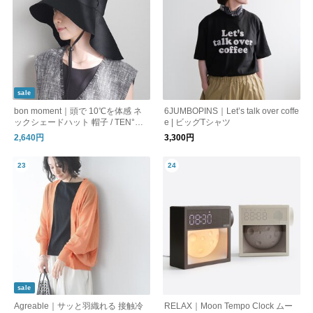
sale
bon moment｜頭で 10℃を体感 ネ
6JUMBOPINS｜Let’s talk over coffe
ックシェードハット 帽子 / TEN°マ
e | ビッグTシャツ
イナステン
2,640円
3,300円
sale
Agreable｜サッと羽織れる 接触冷
RELAX｜Moon Tempo Clock ムー