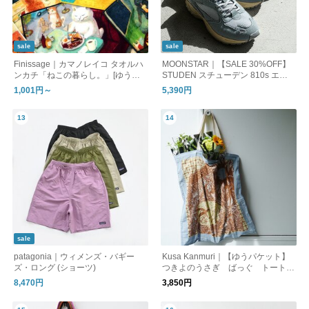
sale
sale
Finissage｜カマノレイコ タオルハ
MOONSTAR｜【SALE 30%OFF】
ンカチ「ねこの暮らし。」[ゆうパ
STUDEN スチューデン 810s エイ
ケット対応] ギフト
トテンス スニーカー レディース メ
1,001円～
5,390円
ンズ et002
sale
patagonia｜ウィメンズ・バギー
Kusa Kanmuri｜【ゆうパケット】
ズ・ロング (ショーツ)
つきよのうさぎ ばっぐ トートバ
ッグ うさぎ エコバッグ 大容
8,470円
3,850円
量 メール便