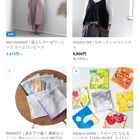
sale
bon moment｜湯上りガーゼワンピ
mizuiro ind｜Uネックショートベス
ース ルームワンピース
ト
2,475円～
9,900円
再入荷待ち
ReKNOT｜炎天下で働く 農家がつ
miyaco nishio｜スカーフにもなる
くった 手ぬぐい ハンカチ MFS261
ハンカチ【日焼け対策】【はんか