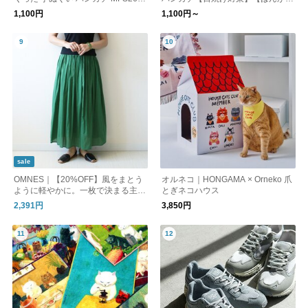
0 リノット ギフト
ち】【プレゼント】
1,100円
1,100円～
sale
OMNES｜【20%OFF】風をまとう
オルネコ｜HONGAMA × Orneko 爪
ように軽やかに。一枚で決まる主役
とぎネコハウス
ロングスカート
2,391円
3,850円