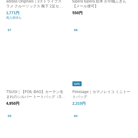
adidas Originals｜3ストライプス
tupera tupera 絵本 かや織ふきん
ラメ クルーソックス 靴下 2足セッ
【メール便可】
ト 3 STRIPES GLITTER CREW SO
1,771円
550円
CKS 2 PAIRS ka985
再入荷待ち
sale
TSUGI｜【FOIL BAG】カーテン生
Finissage｜カマノレイコ ミニトー
まれのシルバー トートバッグ（SHI
トバッグ
WA/FLAT）
4,950円
2,310円