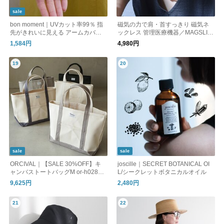
sale
bon moment｜UVカット率99％ 指
磁気の力で肩・首すっきり 磁気ネ
先がきれいに見える アームカバー /
ックレス 管理医療機器／MAGSLIM
UPF50＋ メントール加工 接触冷感
マグスリム
1,584円
4,980円
sale
sale
ORCIVAL｜【SALE 30%OFF】キ
joscille｜SECRET BOTANICAL OI
ャンバストートバッグM or-h0284k
L/シークレットボタニカルオイル
wc
9,625円
2,480円