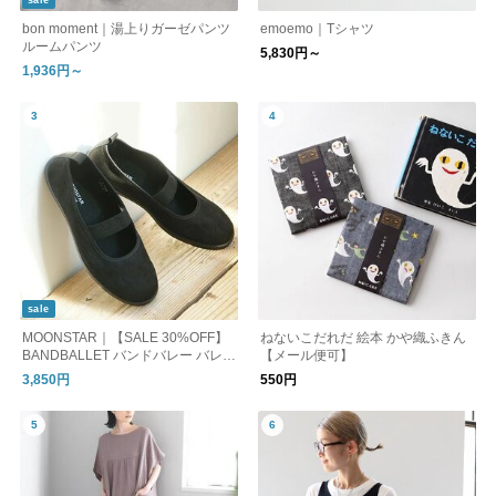
sale
bon moment｜湯上りガーゼパンツ
emoemo｜Tシャツ
ルームパンツ
5,830円～
1,936円～
sale
MOONSTAR｜【SALE 30%OFF】
ねないこだれだ 絵本 かや織ふきん
BANDBALLET バンドバレー バレー
【メール便可】
シューズ フラットシューズ bandba
3,850円
550円
llet