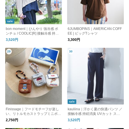
sale
bon moment｜ひんやり 強冷感 ポ
6JUMBOPINS｜AMERICAN COFF
ンチョ / COOLIC[R] 接触冷感 持続
EE | ビッグTシャツ
冷感 UVカット99％ UPF50+ 消臭
3,520円
3,300円
sale
Finissage｜フードモチーフが楽し
kauliina｜汗かく夏の快適パンツ ／
い、リトルモカストラップミニポー
接触冷感 持続消臭 UVカット スピ
チ
ードクリーン リラックスシルエッ
2,750円
3,520円
トパンツ