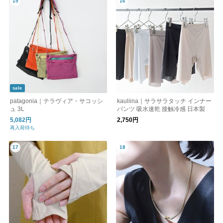
sale
patagonia｜テラヴィア・サコッシ
kauliina｜サラサラタッチ インナー
ュ 3L
パンツ 吸水速乾 接触冷感 日本製
5,082円
2,750円
再入荷待ち