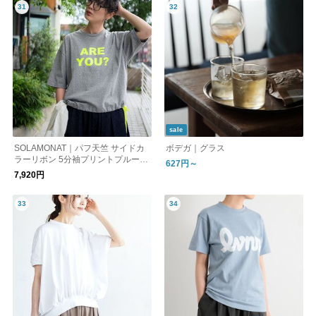
sale
SOLAMONAT｜パフ天竺 サイドカ
ボデガ｜グラス
ラーリボン 5分袖プリントプルーオ
627円～
ーバー(AREYOU)SMA-PUF-IRO-A
7,920円
RE