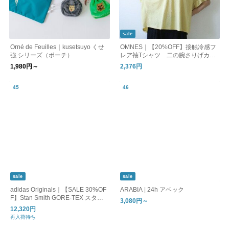
sale
Orné de Feuilles｜kusetsuyo くせ
OMNES｜【20%OFF】接触冷感フ
強 シリーズ（ポーチ）
レア袖Tシャツ 二の腕さりげカバ
ー
1,980円～
2,376円
sale
sale
adidas Originals｜【SALE 30%OF
ARABIA | 24h アベック
F】Stan Smith GORE-TEX スタン
3,080円～
スミス ゴアテックス レディース シ
12,320円
ューズ 靴 スニーカー ホワイト jr33
再入荷待ち
23