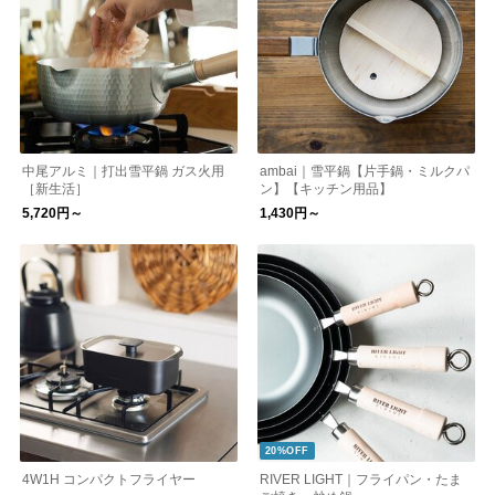
中尾アルミ｜打出雪平鍋 ガス火用
ambai｜雪平鍋【片手鍋・ミルクパ
［新生活］
ン】【キッチン用品】
5,720円～
1,430円～
20%OFF
4W1H コンパクトフライヤー
RIVER LIGHT｜フライパン・たま