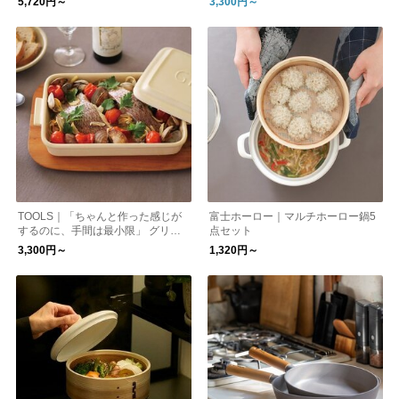
5,720円～
3,300円～
TOOLS｜「ちゃんと作った感じが
富士ホーロー｜マルチホーロー鍋5
するのに、手間は最小限」 グリラ
点セット
ー フライパン
3,300円～
1,320円～