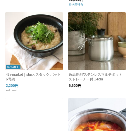
再入荷待ち
59%OFF
4th-market｜stuck スタック ポット
逸品物創/ステンレスマルチポット
6号鍋
ストレーナー付 14cm
2,200円
5,500円
sold out