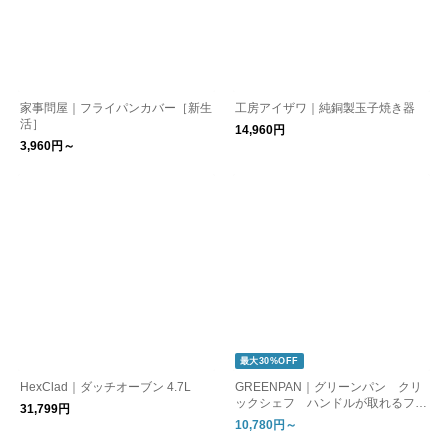
家事問屋｜フライパンカバー［新生
工房アイザワ｜純銅製玉子焼き器
活］
14,960円
3,960円～
最大30%OFF
HexClad｜ダッチオーブン 4.7L
GREENPAN｜グリーンパン クリ
ックシェフ ハンドルが取れるフラ
31,799円
イパンセット
10,780円～