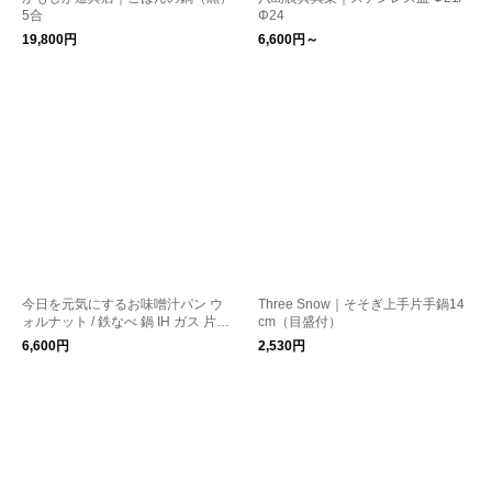
5合
Φ24
19,800円
6,600円～
今日を元気にするお味噌汁パン ウ
Three Snow｜そそぎ上手片手鍋14
ォルナット / 鉄なべ 鍋 IH ガス 片手
cm（目盛付）
鍋 鉄分補給
6,600円
2,530円