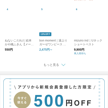
トシューズ bandballet
10%OFF
ねないこだれだ 絵本
bon moment｜湯上り
mizuiro ind｜Uネック
かや織ふきん【メール
ガーゼワンピース ル
ショートベスト
便可】
ームワンピース
550円
2,475円～
9,900円
再入荷待ち
もっと見る