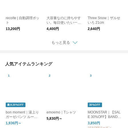
recolte | 自動調理ポッ
大容量なのに持ちやす
Three Snow｜ザルせ
ト
い。毎日使いたい一
いろ 21cm
本。 人にもペットに
13,200円
4,400円
2,640円
も シェアボトル TAK
EYA サーモフラスク
シェアボトル 0.94L 動
もっと見る
物
人気アイテムランキング
最大20%OFF
30%OFF
bon moment｜湯上り
emoemo｜Tシャツ
MOONSTAR｜【SAL
ガーゼパンツ ルーム
E 30%OFF】BANDBA
5,830円～
パンツ
LLET バンドバレー バ
1,936円～
3,850円
レーシューズ フラッ
10％OFFクーポン