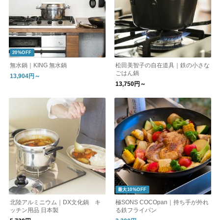
20%OFF
無水鍋｜KING 無水鍋
松田美智子の自在道具｜鉄の小さな
ごはん鍋
13,904円～
13,750円～
最大10%OFF
北陸アルミニウム｜DX文化鍋 キ
極SONS COCOpan｜持ち手が外れ
ッチン用品 日本製
る鉄フライパン