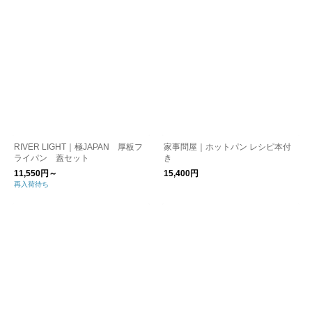
RIVER LIGHT｜極JAPAN 厚板フ
家事問屋｜ホットパン レシピ本付
ライパン 蓋セット
き
11,550円～
15,400円
再入荷待ち