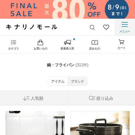
メニュー
カート
カテゴリ
お買いもの
新着再入荷
読みもの
鍋・フライパン
(311件)
アイテム
ブランド
人気順
絞り込み