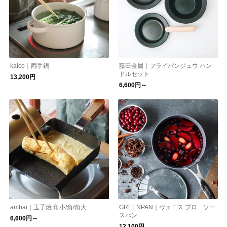
kaico｜両手鍋
藤田金属｜フライパンジュウ ハン
ドルセット
13,200円
6,600円～
ambai｜玉子焼 角小/角/角大
GREENPAN｜ヴェニス プロ ソー
スパン
6,600円～
12,100円