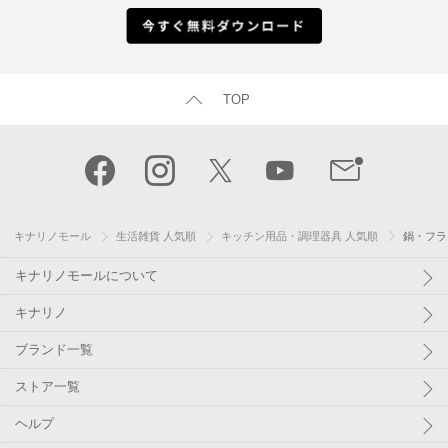
TOP
キナリノモール
生活雑貨 人気順
キッチン用品・調理器具 人気順
鍋・フラ
キナリノモールについて
キナリノ
ブランド一覧
ストア一覧
ヘルプ