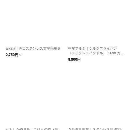
aikata｜両口ステンレス雪平鍋用蓋
中尾アルミ｜シルクフライパン
（ステンレスハンドル） 21cm ガス
2,750円～
火用
8,800円
かもしか道具店｜ごはんの鍋（黒）
八島農具興業｜ステンレス皿 Φ21/