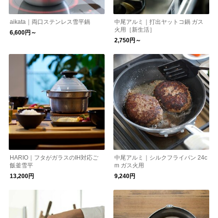
aikata｜両口ステンレス雪平鍋
中尾アルミ｜打出ヤットコ鍋 ガス
火用［新生活］
6,600円～
2,750円～
HARIO｜フタがガラスのIH対応ご
中尾アルミ｜シルクフライパン 24c
飯釜雪平
m ガス火用
13,200円
9,240円