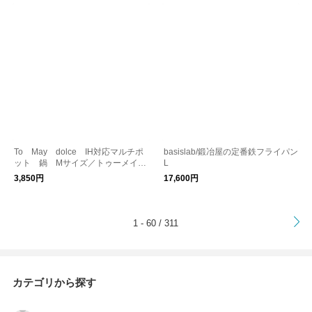
To May dolce IH対応マルチポ
basislab/鍛冶屋の定番鉄フライパン
ット 鍋 Mサイズ／トゥーメイ
L
ドルチェ
3,850円
17,600円
>
1 - 60 / 311
カテゴリから探す