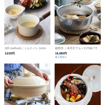
365 methods｜ミルクパン 14cm
姫野作.｜本手打アルミ行平鍋 7寸
3,630円
18,480円
再入荷待ち