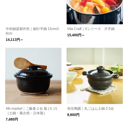
中村銅器製作所｜銅行平鍋 15cm/1
Vita Craft｜Vシリーズ 片手鍋
8cm
15,400円～
14,113円～
4th-market｜ご飯釜２合 籠 (カゴ)
弥生陶園｜丸ごはん土鍋 2.5合
［土鍋・萬古焼・日本製］
9,900円
7,480円