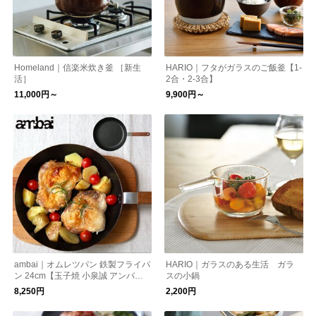
Homeland｜信楽米炊き釜 ［新生
HARIO｜フタがガラスのご飯釜【1-
活］
2合・2-3合】
11,000円～
9,900円～
ambai｜オムレツパン 鉄製フライパ
HARIO｜ガラスのある生活 ガラ
ン 24cm【玉子焼 小泉誠 アンバ
スの小鍋
イ】【キッチン用品】
8,250円
2,200円