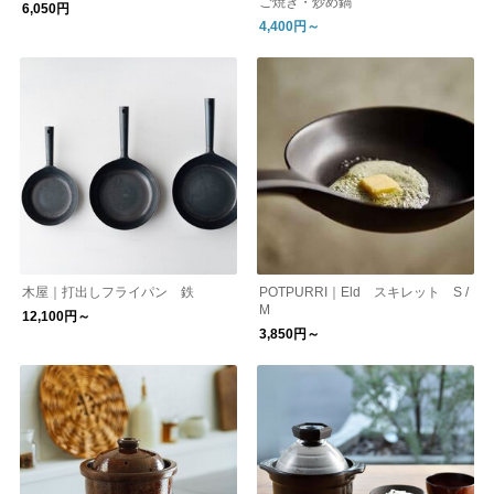
ご焼き・炒め鍋
6,050円
4,400円～
木屋｜打出しフライパン 鉄
POTPURRI｜Eld スキレット S /
M
12,100円～
3,850円～