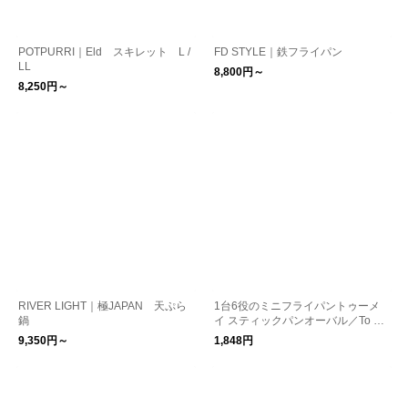
POTPURRI｜Eld スキレット L /
FD STYLE｜鉄フライパン
LL
8,800円～
8,250円～
RIVER LIGHT｜極JAPAN 天ぷら
1台6役のミニフライパントゥーメ
鍋
イ スティックパンオーバル／To Ma
y
9,350円～
1,848円