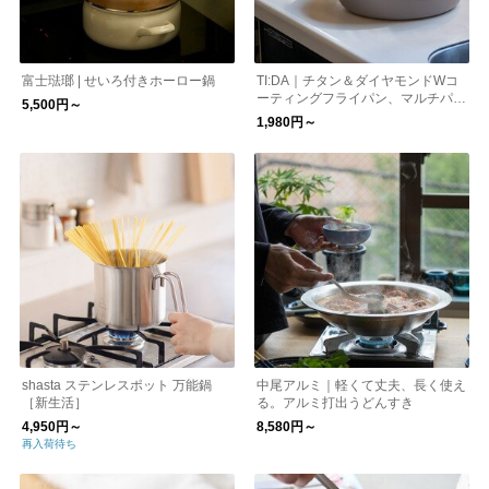
富士琺瑯 | せいろ付きホーロー鍋
TI:DA｜チタン＆ダイヤモンドWコ
ーティングフライパン、マルチパン
5,500円～
【お取り寄せ】
1,980円～
shasta ステンレスポット 万能鍋
中尾アルミ｜軽くて丈夫、長く使え
［新生活］
る。アルミ打出うどんすき
4,950円～
8,580円～
再入荷待ち