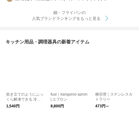
鍋・フライパンの
人気ブランドランキングをもっと見る
キッチン用品・調理器具の新着アイテム
炊き立てのようにふっ
fuai｜kangaroo apron
柳宗理｜ステンレスカ
くら解凍できる 冷凍
| エプロン
トラリー
保存容器 ごはんがう
1,540円
8,800円
473円～
まいわん