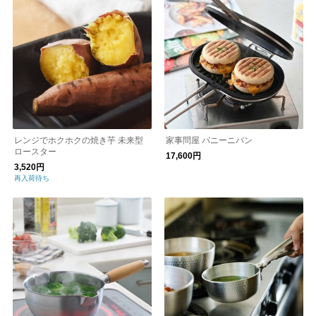
レンジでホクホクの焼き芋 未来型
家事問屋 パニーニパン
ロースター
17,600円
3,520円
再入荷待ち