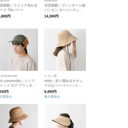
takana
katakana
田製帽｜ラフィア糸かぎ
石田製帽｜ヴィンテージ細
ーク 70sパーツ
パンダン ガーリーテンガ
ロン ○
9,800円
14,300円
u di aranciato
くらし舎
alo commodity｜リップ
odds｜折り畳めるナチュ
トップ ボア フラッター
ラルなペーパーハット プ
イ キャップ “Flutter Toy
レーンリボンハット 「母
,930円
6,490円
p” h253-283-mt
の日」「ギフト」kurashis
入荷待ち
再入荷待ち
ha UV