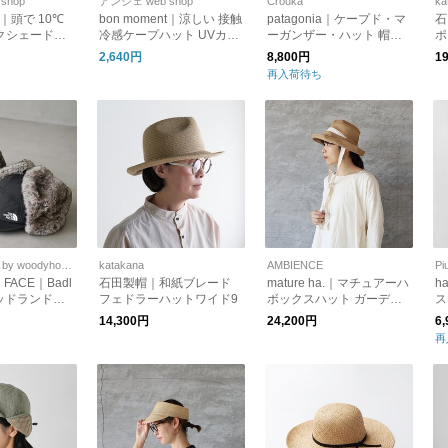
shop
アンジェ web shop
Crouka
ka
nt｜頭で 10℃
bon moment｜涼しい 接触
patagonia｜ケープド・マ
石
クシェードハ
冷感ケープハット UVカッ
ーガンザー・ハット 帽子
ポ
ト99％ UPF50＋ 遮光
ユニセックス Caped Merg
2,640円
8,800円
1
anzer Hat 33570 パタゴニ
再入荷待ち
ア
SOLAMONAT by woodyhouse
katakana
AMBIENCE
Pi
 FACE｜Badl
石田製帽｜和紙ブレード
mature ha.｜マチュアーハ
h
 バッドランドキ
フェドラーハットワイド9
ボックスハット ガーデン
ス
ライトキャップ
リボン BOXED HAT 11cm
ト
14,300円
24,200円
6
brim garden ribbon 「母
Ca
再
の日ギフト」