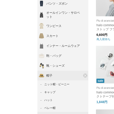
パンツ・ズボン
オールインワン・サロペ
ット
Piu di arancia
halo comm
ワンピース
ストップ フ
ップ キャップ “F
6,600円
スカート
Cap” h253-2
再入荷待ち
インナー・ルームウェア
鞄・バッグ
靴・シューズ
帽子
sale
ニット帽・ビーニー
Piu di arancia
キャップ
halo comm
クトテープ付
ハット
スコード “Pro
1,848円
1-9905-ms
ベレー帽