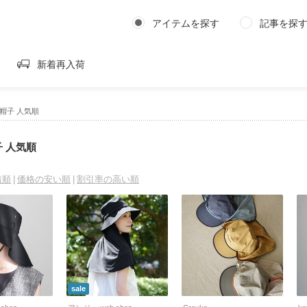
アイテムを探す
記事を探
新着再入荷
帽子 人気順
 人気順
着順
価格の安い順
割引率の高い順
sale