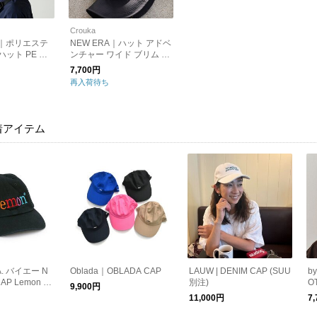
Crouka
er｜ポリエステ
NEW ERA｜ハット アドベ
ハット PE CO
ンチャー ワイド ブリム A
ユニセックス メ
DVENTURE WIDE BRIM
7,700円
6232 アンド
Softness of Nature ユニセ
再入荷待ち
ックス メンズ ニューエラ
着アイテム
A. バイエー N
Oblada｜OBLADA CAP
LAUW | DENIM CAP (SUU
b
AP Lemon B
別注)
O
9,900円
刺繍 キャップ
L
11,000円
7