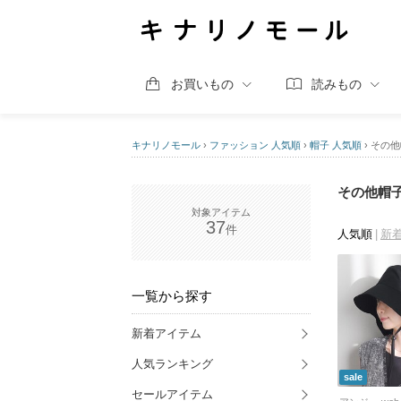
お買いもの
読みもの
キナリノモール
›
ファッション 人気順
›
帽子 人気順
›
その他
その他帽子
37
人気順
新
一覧から探す
新着アイテム
人気ランキング
sale
セールアイテム