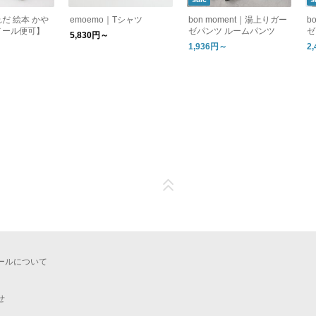
だ 絵本 かや
emoemo｜Tシャツ
bon moment｜湯上りガー
b
メール便可】
ゼパンツ ルームパンツ
ゼ
5,830円～
ピ
1,936円～
2
ールについて
せ