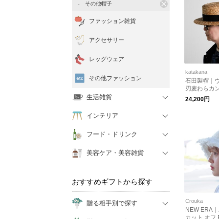
その他帽子
ファッション雑貨
アクセサリー
レッグウェア
katakana
その他ファッション
石田製帽｜
刃麦わらカ
生活雑貨
24,200円
インテリア
フード・ドリンク
美容ケア・美容雑貨
おすすめギフトから探す
Crouka
贈る相手別で探す
NEW ERA
カット オフ B