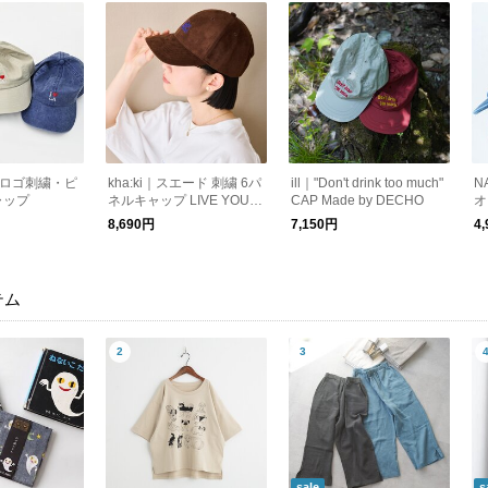
LA｜ロゴ刺繍・ピ
kha:ki｜スエード 刺繍 6パ
ill｜"Don't drink too much"
N
ャップ
ネルキャップ LIVE YOUR
CAP Made by DECHO
オ
GROUND mil26sac3031
4
8,690円
7,150円
4
テム
sale
s