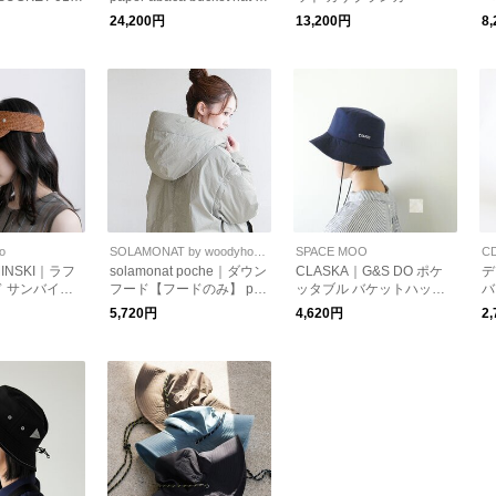
ハ 14109607
ーパーアバカ バケットハ
24,200円
13,200円
8
4109605 141
ット 帽子
ューエラ
to
SOLAMONAT by woodyhouse
SPACE MOO
C
MINSKI｜ラフ
solamonat poche｜ダウン
CLASKA｜G&S DO ポケ
デ
 サンバイザ
フード【フードのみ】 poc
ッタブル バケットハット
バ
ia Braid Vis
he-down-food
(1211-0139)クラスカ【メ
5,720円
4,620円
2
ール便対象】