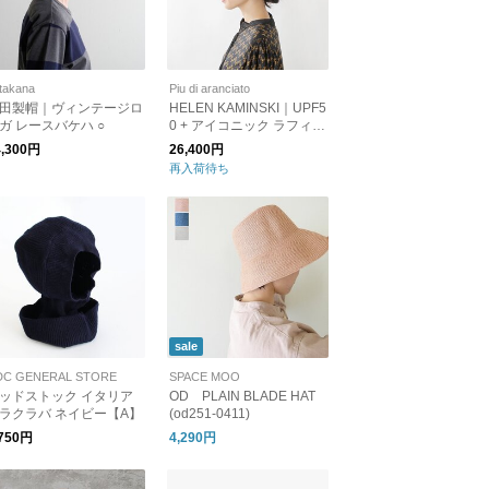
takana
Piu di aranciato
田製帽｜ヴィンテージロ
HELEN KAMINSKI｜UPF5
ガ レースバケハ ○
0 + アイコニック ラフィア
ブレード サンバイザー mit
4,300円
26,400円
a-23ss-mt
再入荷待ち
sale
DC GENERAL STORE
SPACE MOO
ッドストック イタリア
OD PLAIN BLADE HAT
ラクラバ ネイビー【A】
(od251-0411)
,750円
4,290円