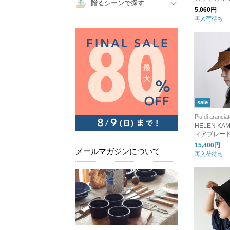
贈るシーンで探す
UT OFF バケ
5,060円
14109606 1
再入荷待ち
09604 ニ
sale
Piu di arancia
HELEN KA
ィアブレード
ー Kenna Raff
15,400円
メールマガジンについて
or kenna
再入荷待ち