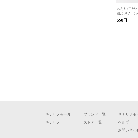
ねないこだれ
織ふきん【
550円
キナリノモール
ブランド一覧
キナリノモ
キナリノ
ストア一覧
ヘルプ
お問い合わ