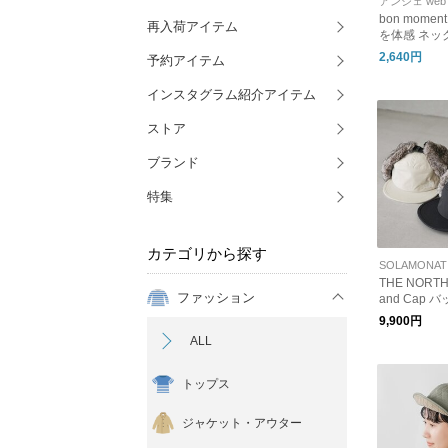
アンジェ web 
bon mome
再入荷アイテム
を体感 ネッ
ット 帽子 / TEN°マイナス
2,640円
予約アイテム
テン
インスタグラム紹介アイテム
ストア
ブランド
特集
カテゴリから探す
THE NORTH
ファッション
and Cap
ャップ フ
9,900円
nn42543
ALL
トップス
ジャケット・アウター