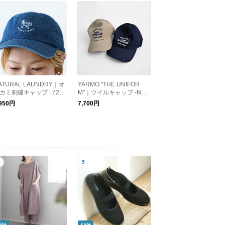
ATURAL LAUNDRY｜オ
YARMO "THE UNIFOR
カミ刺繍キャップ | 726
M"｜ツイルキャップ -NAA
A-004
FOLK
,950円
7,700円
ale
sale