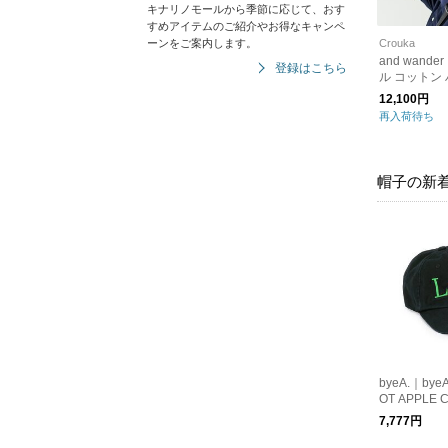
キナリノモールから季節に応じて、おす
すめアイテムのご紹介やお得なキャンペ
ーンをご案内します。
Crouka
and wand
登録はこちら
ル コットン 
hat 帽子 
12,100円
ンズ574498
再入荷待ち
ワンダー
帽子の新
byeA.｜bye
OT APPLE C
LACK ロゴ
7,777円