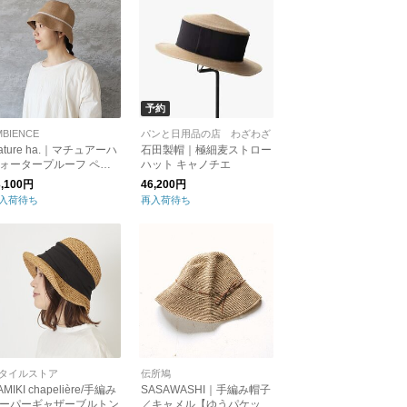
予約
MBIENCE
パンと日用品の店 わざわざ
ature ha.｜マチュアーハ
石田製帽｜極細麦ストロー
ォータープルーフ ペー
ハット キャノチエ
ーブレードライトハット
3,100円
46,200円
ョート WP paper braid l
入荷待ち
再入荷待ち
ight hat short 帽子
タイルストア
伝所鳩
AMIKI chapelière/手編み
SASAWASHI｜手編み帽子
ーパーギャザーブルトン
／キャメル【ゆうパケット