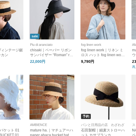
sale
Piu di aranciato
fog linen work
A
ヴィンテージ鋸
chisaki｜ペーパー リボン
fog linen work｜リネン ミ
m
ンカン
サンバイザー “Roman” ro
ロス ハット fog linen work
ウ
man
フォグリネンワーク
パ
22,000円
9,790円
2
シ
再
予約
AMBIENCE
パンと日用品の店 わざわざ
ス
｜バケット 01
mature ha.｜マチュアーハ
石田製帽｜細麦ストローハ
N
UCKET 01 C
paper abaca bucket hat ペ
ット カサブランカ
ペ