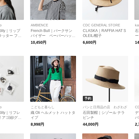
to
AMBIENCE
CDC GENERAL STORE
ka
odity｜リップ
French Bull｜パークサン
CLASKA｜RAFFIA HAT S
石
ラッター フラ
バイザー ペーパーハット
OLEIL/帽子
ー
lutter Flap
日除け対策
10,450円
6,600円
1
80-mt
予約
to
こどもと暮らし
パンと日用品の店 わざわざ
C
odity｜リフレ
織 Oli ヘルメット ハットタ
石田製帽｜シゾール テラ
デ
 アゴ紐/グラ
イプ
ピンチ
バ
c Code” h22
8,998円
44,000円
2
 母の日