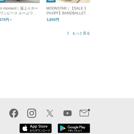
on moment｜湯上りガー
MOONSTAR｜【SALE 3
ワンピース ルームワン
0%OFF】BANDBALLET
ース
バンドバレー バレーシュ
,475円～
3,850円
ーズ フラットシューズ ba
ndballet
もっと見る