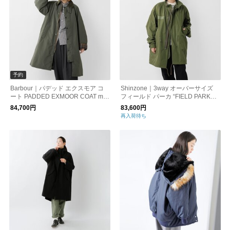
予約
Barbour｜パデッド エクスモア コ
Shinzone｜3way オーバーサイズ
ート PADDED EXMOOR COAT mc
フィールド パーカ “FIELD PARKA”
a1066【2026aw先行受注会】
24amsco01-mn
84,700円
83,600円
再入荷待ち