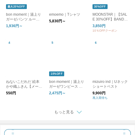
最大20%OFF
30%OFF
bon moment｜湯上り
emoemo｜Tシャツ
MOONSTAR｜【SAL
ガーゼパンツ ルーム
E 30%OFF】BANDBA
5,830円～
パンツ
LLET バンドバレー バ
1,936円～
3,850円
レーシューズ フラッ
10％OFFクーポン
トシューズ bandballet
10%OFF
ねないこだれだ 絵本
bon moment｜湯上り
mizuiro ind｜Uネック
かや織ふきん【メール
ガーゼワンピース ル
ショートベスト
便可】
ームワンピース
550円
2,475円～
9,900円
再入荷待ち
もっと見る