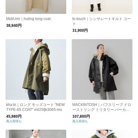
MidiUmi｜huting long coat
to touch｜シンサレートキルト コー
ト
38,940円
31,900円
kha:ki｜ロング モッズコート “NEW
MACKINTOSH｜パフスリーブ ドロ
TYPE-65 COAT” mil25fjk3065-ms
ーストリング ミリタリー パーカー
“SKYE PARKA” l222hi1021coti-mn
45,980円
107,800円
l222hi1021coti
再入荷待ち
再入荷待ち