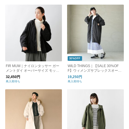
30%OFF
FIR MUM｜ナイロンタッサー ガー
WILD THINGS｜【SALE 30%OF
メントダイ オーバーサイズ モッズ
F】ウィメンズサプレックスオーバ
コート ge-fr1002jk-ms フィルマム
ーコート W'S SUPPLEX OVER CO
32,450円
19,250円
AT wtw23013ad
再入荷待ち
再入荷待ち