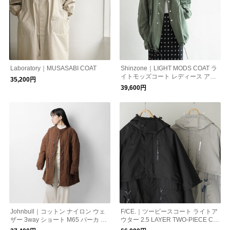
Laboratory｜MUSASABI COAT
Shinzone｜LIGHT MODS COAT ラ
イトモッズコート レディース アウ
35,200円
ター ミリタリー カーキグリーン 25
39,600円
smsco03
Johnbull｜コットン ナイロン ウェ
F/CE.｜ツーピースコート ライトア
ザー 3way ショート M65 パーカ モ
ウター 2.5 LAYER TWO-PIECE CO
ッズコート jm244l11-tr
AT FPA08251U0006 エフシーイー