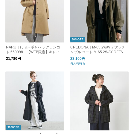
30%OFF
NARU｜(ナル) ギャバ ラグランコー
CREDONA｜M-65 2way デタッチ
ト 659998 【WEB限定】キレイめ
ャブル コート M-65 2WAY DETAC
カジュアル
HABLE COAT 1426100022-0
21,780円
23,100円
再入荷待ち
30%OFF