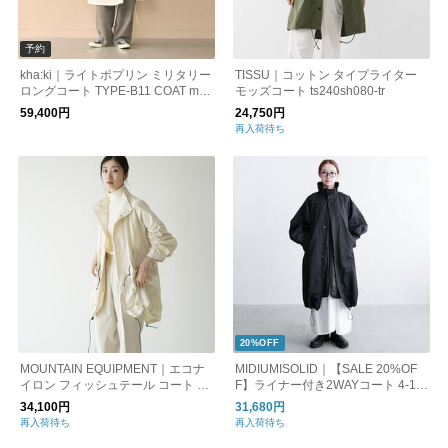
予約
kha:ki｜ライトポプリン ミリタリー
TISSU｜コットン タイプライター
ロングコート TYPE-B11 COAT mil2
モッズコート ts240sh080-tr
6fjk3258 【2026aw先行受注会】
59,400円
24,750円
再入荷待ち
20%OFF
MOUNTAIN EQUIPMENT｜エコナ
MIDIUMISOLID｜【SALE 20%OF
イロン フィッシュテール コート モ
F】ライナー付き2WAYコート 4-17
ッズコート 427177 マウンテンイク
2054
34,100円
31,680円
イップメント
再入荷待ち
再入荷待ち