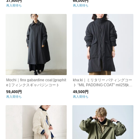
37,400円
66,000円
再入荷待ち
再入荷待ち
Mochi｜finx gabardine coat [graphit
kha:ki｜ミリタリー パティングコー
e ] フィンクスギャバジンコート
ト “MIL PADDING COAT” mil25fjk3
242-fn
59,400円
49,500円
再入荷待ち
再入荷待ち