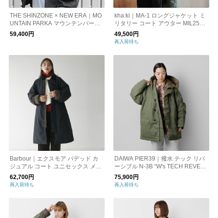
THE SHINZONE × NEW ERA｜MO
kha:ki｜MA-1 ロングジャケット ミ
UNTAIN PARKA マウンテンパーカ
リタリー コート アウター MIL25FJ
ー レディース アウター 25amsco04
K3241 カーキ
59,400円
49,500円
再入荷待ち
Barbour｜エクスモア パデッド カ
DAIWA PIER39｜撥水 テック リバ
ジュアル コート ユニセックス メン
ーシブル N-3B “W's TECH REVER
ズ アウター ロングコート コーデュ
SIBLE N-3B” bw-26023wl-mn
62,700円
75,900円
ロイ 襟付き 242MCA1006 バブアー
再入荷待ち
再入荷待ち