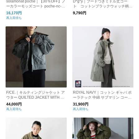
solamonat poche｜【30％OFF】ノ
D*g*y｜フードつきミドル丈コー
ーカラーモッズコート poche-nc-m
ト コットンブラックウォッチ柄
ods
D9695
16,170円
9,790円
再入荷待ち
F/CE.｜キルティングジャケット ア
ROYAL NAVY｜コットン ギャバ ポ
ウター QUILTED JACKET WITH DE
ーラテック 中綿 サブマリン コート
TACHABLE COLLAR エフシーイー
“SUBMARINE COAT” rn24fcot56-yo
44,000円
31,900円
再入荷待ち
再入荷待ち