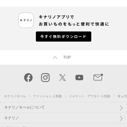
TOP
キナリノモール
ファッション 人気順
ジャケット・アウター 人気順
モッズ
キナリノモールについて
キナリノ