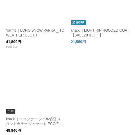
20%OFF
Yarmo｜LONG SNOW PARKA _ TC
kha:ki｜LIGHT RIP HOODED COAT
WEATHER CLOTH
【SALE20％OFF!】
41,800円
21,560円
sold out
予約
kha:ki｜エコファー ツイル切替 ス
タンドカラー ジャケット ECO FUR
SWITCH JACKET mil26fjk3257 【2
49,940円
026aw先行受注会】