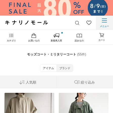
メニュー
カート
カテゴリ
お買いもの
新着再入荷
読みもの
モッズコート・ミリタリーコート
(55件)
アイテム
ブランド
人気順
絞り込み