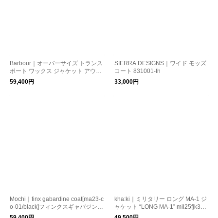
Barbour｜オーバーサイズ トランス
SIERRA DESIGNS｜ワイド モッズ
ポート ワックス ジャケット アウタ
コート 831001-fn
ー OS TRANSPORT WAX JACKET
59,400円
33,000円
ショート ブルゾン MWX1678 バブ
アー
Mochi｜finx gabardine coat[ma23-c
kha:ki｜ミリタリー ロング MA-1 ジ
o-01/black]フィンクスギャバジンコ
ャケット “LONG MA-1” mil25fjk324
ート
1-tr
59,400円
49,500円