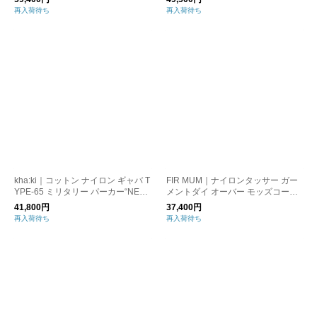
再入荷待ち
再入荷待ち
kha:ki｜コットン ナイロン ギャバ T
FIR MUM｜ナイロンタッサー ガー
YPE-65 ミリタリー パーカー“NEW
メントダイ オーバー モッズコート r
TYPE-65 COAT” mil22fjk3180-mt
b-fr1003ct-mn
41,800円
37,400円
再入荷待ち
再入荷待ち