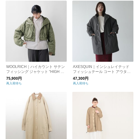
WOOLRICH｜ハイカウント サテン
AXESQUIN｜インシュレイテッド
フィッシング ジャケット “HIGH CO
フィッシュテール コート アウター
UNT SATIN FISHING JACKET TYP
ユニセックス メンズ 321074 アク
75,900円
47,300円
E3” wjou2019-tr
シーズクインモディファイト
再入荷待ち
再入荷待ち