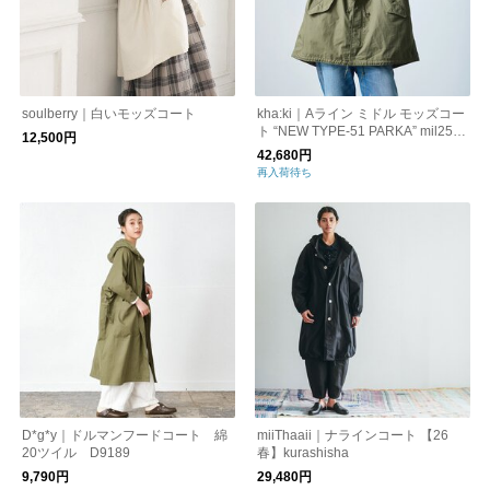
soulberry｜白いモッズコート
kha:ki｜Aライン ミドル モッズコー
ト “NEW TYPE-51 PARKA” mil25fjk
12,500円
3051-ms
42,680円
再入荷待ち
D*g*y｜ドルマンフードコート 綿
miiThaaii｜ナラインコート 【26
20ツイル D9189
春】kurashisha
9,790円
29,480円