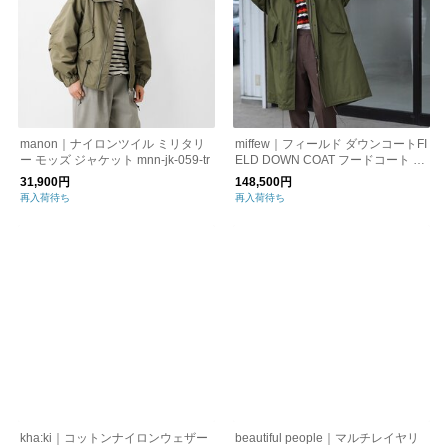
manon｜ナイロンツイル ミリタリ
miffew｜フィールド ダウンコートFI
ー モッズ ジャケット mnn-jk-059-tr
ELD DOWN COAT フードコート ミ
リタリーコート オリーブ グリーン
31,900円
148,500円
カーキ ブラック ユニセックス FEW
再入荷待ち
再入荷待ち
23WJK5102 ミフュー
kha:ki｜コットンナイロンウェザー
beautiful people｜マルチレイヤリ