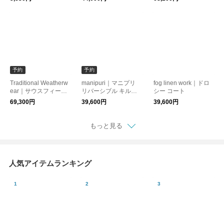
【2026aw先行受注
ouson 【2026aw先行
会】
受注会】
予約
予約
Traditional Weatherw
manipuri｜マニプリ
fog linen work｜ドロ
ear｜サウスフィール
リバーシブル キルテ
シー コート
ド 撥水 リバーシブル
ィング ジャケット qui
69,300円
39,600円
39,600円
ダウン ジャケット SO
lting-jacket 【2026aw
UTHFIELD DOWN l26
先行受注会】
2cidco0565ox 【2026
もっと見る
aw先行受注会】
人気アイテムランキング