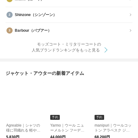
Shinzone（シンゾーン）
Barbour（バブアー）
モッズコート・ミリタリーコートの
人気ブランドランキングをもっと見る
ジャケット・アウターの新着アイテム
予約
予約
Agreable｜シャツの
Yarmo｜ウール ニュ
manipuri｜ウールコッ
様に羽織れる 軽やか
ーメルトン フーディ
トン アラベスク ジャ
シアージャケット
ーコート yar-26aw-j1
ガード ブルゾン jaq-bl
5,830円
44,000円
68,200円