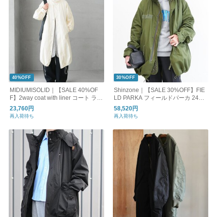
40%OFF
30%OFF
MIDIUMISOLID｜【SALE 40%OF
Shinzone｜【SALE 30%OFF】FIE
F】2way coat with liner コート ライ
LD PARKA フィールドパーカ 24am
ナー 4-17205443
sco01
23,760円
58,520円
再入荷待ち
再入荷待ち