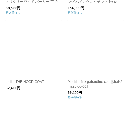
ミリタリー ワイド パーカー “TYPE-
ング ハイカウント チンツ 4way モ
62 PARKA” mil23hjk3191-mn
ッズコート “Multilayering highcoun
38,500円
154,000円
t chintz modscoat” 1535103009
再入荷待ち
再入荷待ち
lelill｜THE HOOD COAT
Mochi｜finx gabardine coat [chalk/
ma23-co-01]
37,400円
59,400円
再入荷待ち