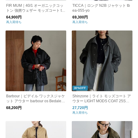
FIR MUM｜40/1 オーガニックコッ
TICCA｜ロング N2B ジャケット tb
トン 強撚ウェザー モッズコート tg-
ea-055-yo
fr0101ct-kk
64,900円
69,300円
再入荷待ち
再入荷待ち
30%OFF
Barbour｜ビデイル ワックスジャケ
Shinzone｜ライト モッズコート ア
ット アウター barbour os Bedale W
ウター LIGHT MODS COAT 25SMS
ax jacket オーバーサイズフィット
CO03 シンゾーン
68,200円
27,720円
オイルドコットン MWX1679 バブ
再入荷待ち
アー