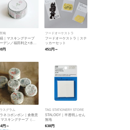
所鳩
フードオーケストラ
縞｜マスキングテープ
フードオーケストラ｜ステ
ーデン／福田利之×水縞
ッカーセット
ゆうパケット対応】
50円
451円～
ウスグラム
TAG STATIONERY STORE
ラネコボンボン｜倉敷意
STALOGY｜半透明ふせん
 マスキングテープ（記
無地
のモンプチ）4種類【文
64円～
638円
具・マステ】【猫グッ