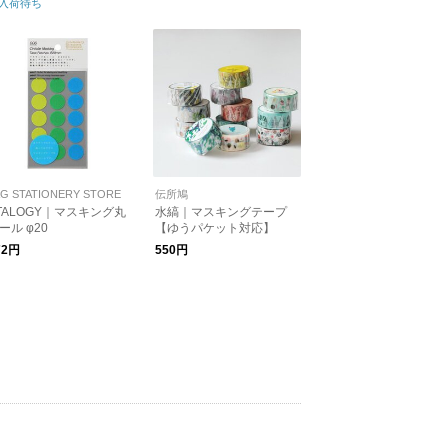
入荷待ち
】【プレゼント】
AG STATIONERY STORE
伝所鳩
TALOGY｜マスキング丸
水縞｜マスキングテープ
ール φ20
【ゆうパケット対応】
72円
550円