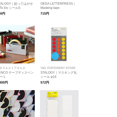
TALOGY｜貼ってはがせ
OEDA LETTERPRESS｜
To Do シールS
Masking tape
26円
715円
ネラルストアオルネ
TAG STATIONERY STORE
ENCO テープディスペン
STALOGY｜マスキング丸
ー L
シール φ16
,300円
572円