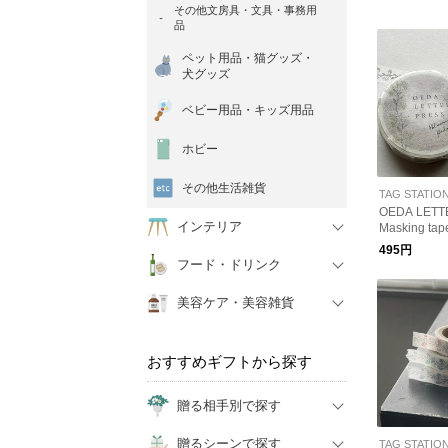
その他文房具・文具・事務用
品
ペット用品・猫グッズ・
犬グッズ
ベビー用品・キッズ用品
ホビー
その他生活雑貨
TAG STATIO
OEDA LET
インテリア
Masking tape
495円
フード・ドリンク
美容ケア・美容雑貨
おすすめギフトから探す
贈る相手別で探す
贈るシーンで探す
TAG STATIO