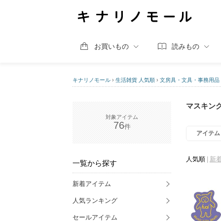
お買いもの
読みもの
キナリノモール
›
生活雑貨 人気順
›
文房具・文具・事務用品
マスキン
76
アイテム
人気順
新
一覧から探す
新着アイテム
人気ランキング
セールアイテム