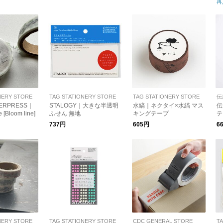
再
NERY STORE
TAG STATIONERY STORE
TAG STATIONERY STORE
伝
TERPRESS｜
STALOGY｜大きな半透明
水縞｜ネクタイ×水縞 マス
伝
 [Bloom line]
ふせん 無地
キングテープ
テ
に
737円
605円
6
ズ
NERY STORE
TAG STATIONERY STORE
CDC GENERAL STORE
T