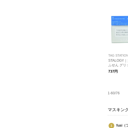
TAG STATIO
STALOG
ふせん グリ
737円
1-60/76
マスキン
fuai