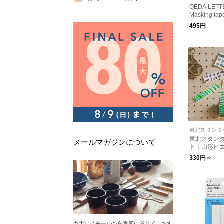
OEDA LET
Masking tape
495円
東北スタンダ
東北スタン
メールマガジンについて
ト｜山形ビ
ボマスキン
330円～
キナリノモールから季節に応じて、おす