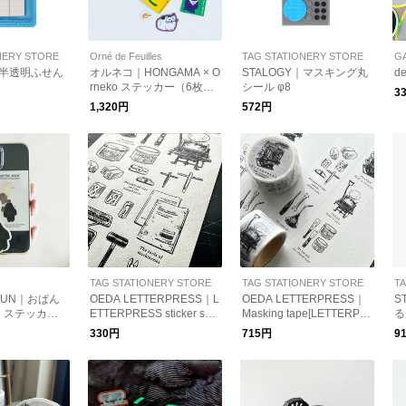
NERY STORE
Orné de Feuilles
TAG STATIONERY STORE
G
Y｜半透明ふせん
オルネコ｜HONGAMA × O
STALOGY｜マスキング丸
d
rneko ステッカー（6枚セ
シール φ8
3
ット）
1,320円
572円
TAG STATIONERY STORE
TAG STATIONERY STORE
T
-KUN｜おぱん
OEDA LETTERPRESS｜L
OEDA LETTERPRESS｜
S
り ステッカー
ETTERPRESS sticker she
Masking tape[LETTERPR
る
エア ダイカッ
et [LETTERPRESS(Black)]
ESS]
330円
715円
9
雑貨 プレゼント
OUKA別注】
ん