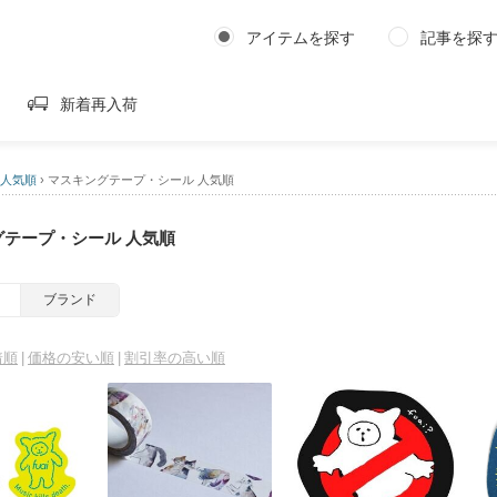
アイテムを探す
記事を探
新着再入荷
 人気順
›
マスキングテープ・シール 人気順
グテープ・シール 人気順
ブランド
着順
価格の安い順
割引率の高い順