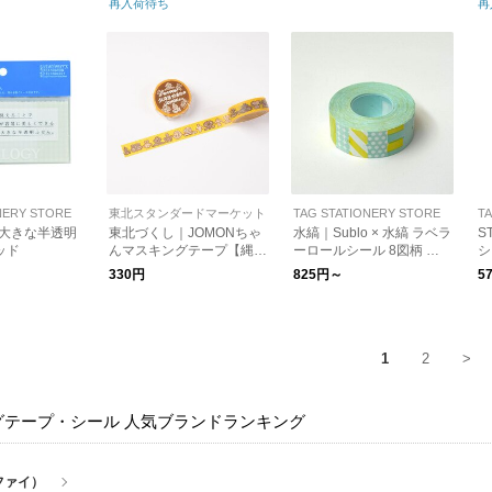
再入荷待ち
再
ズ
NERY STORE
東北スタンダードマーケット
TAG STATIONERY STORE
T
Y｜大きな半透明
東北づくし｜JOMONちゃ
水縞｜Sublo × 水縞 ラベラ
S
ッド
んマスキングテープ【縄
ーロールシール 8図柄 水
シ
文】
縞
330円
825円～
5
1
2
>
グテープ・シール 人気ブランドランキング
（ファイ）