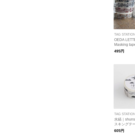
TAG STATIO
OEDA LET
Masking tape
495円
TAG STATIO
水縞｜shuns
スキングテ
605円