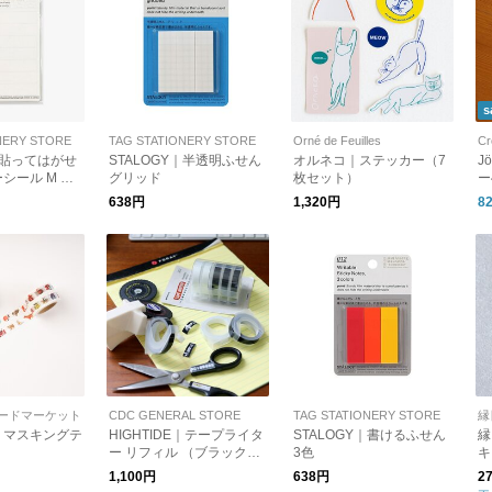
s
NERY STORE
TAG STATIONERY STORE
Orné de Feuilles
Cr
Y｜貼ってはがせ
STALOGY｜半透明ふせん
オルネコ｜ステッカー（7
J
シール M 週
グリッド
枚セット）
ー
ー用
C
638円
1,320円
8
ア
ードマーケット
CDC GENERAL STORE
TAG STATIONERY STORE
縁
｜マスキングテ
HIGHTIDE｜テープライタ
STALOGY｜書けるふせん
縁
ー リフィル （ブラック×
3色
キ
ホワイト）
1,100円
638円
2