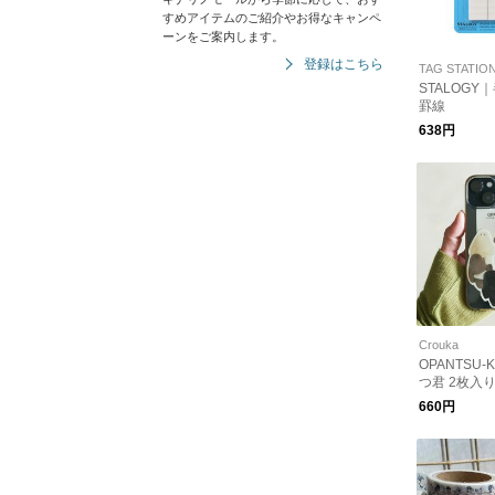
すめアイテムのご紹介やお得なキャンペ
ーンをご案内します。
登録はこちら
TAG STATIO
STALOG
罫線
638円
Crouka
OPANTSU
つ君 2枚入
セット スク
660円
ト シール 
ギフト【CR
おぱんつく