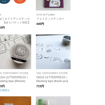
i
Orné de Feuilles
uai｜エイリアンステッカ
フォイヌ｜ステッカー
 【ゆうパケット対応】
440円
20円
AG STATIONERY STORE
TAG STATIONERY STORE
EDA LETTERPRESS｜
OEDA LETTERPRESS｜
sking tape [8frame]
Masking tape [thank you]
15円
715円
入荷待ち