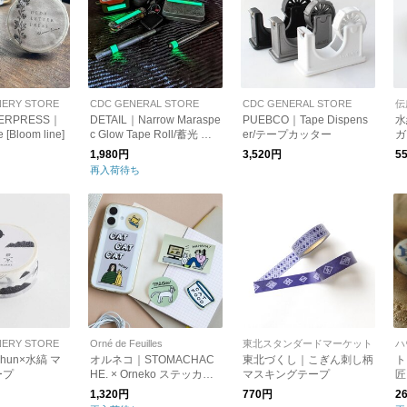
NERY STORE
CDC GENERAL STORE
CDC GENERAL STORE
伝
TERPRESS｜
DETAIL｜Narrow Maraspe
PUEBCO｜Tape Dispens
水
 [Bloom line]
c Glow Tape Roll/蓄光 テ
er/テープカッター
ガ
ープ
【
1,980円
3,520円
5
再入荷待ち
NERY STORE
Orné de Feuilles
東北スタンダードマーケット
ハ
hun×水縞 マ
オルネコ｜STOMACHAC
東北づくし｜こぎん刺し柄
ト
ープ
HE. × Orneko ステッカー
マスキングテープ
匠
（7枚セット）
憶
1,320円
770円
2
房