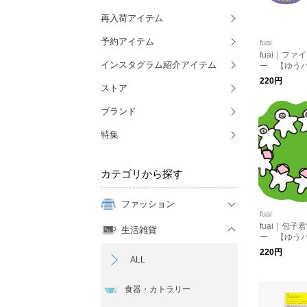
再入荷アイテム
予約アイテム
fuai
fuai｜フ
インスタグラム紹介アイテム
ー 【ゆう
220円
ストア
ブランド
特集
カテゴリから探す
ファッション
fuai
fuai｜包子
生活雑貨
ー 【ゆう
220円
ALL
食器・カトラリー