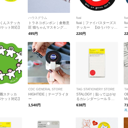
ハウスグラム
fuai
fua
ァイくんステッカ
トラネコボンボン｜倉敷意
fuai｜ファイバスターズス
f
パケット対応】
匠 猫ちゃんマスキングテ
テッカー 【ゆうパケット
ー
ープ 2種類【文房具・マス
対応】
495円
220円
2
テ】【猫グッズ】【母の
日】
CDC GENERAL STORE
TAG STATIONERY STORE
T
君圈ステッカ
HIGHTIDE｜テープライタ
STALOGY｜貼ってはがせ
O
パケット対応】
ー
るカレンダーシール S 週
Ma
間カレンダー用
1,540円
638円
7
再