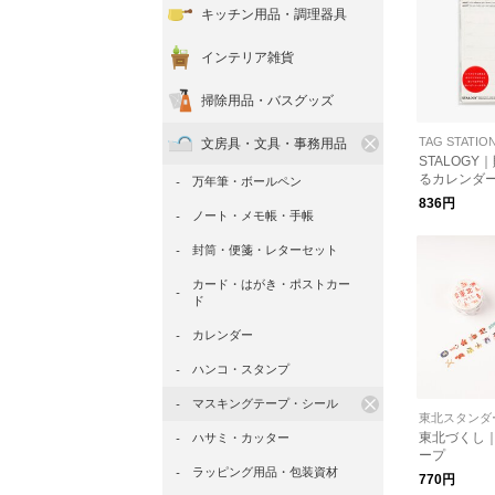
キッチン用品・調理器具
インテリア雑貨
掃除用品・バスグッズ
TAG STATIO
文房具・文具・事務用品
STALOG
るカレンダー
万年筆・ボールペン
間カレンダ
836円
ノート・メモ帳・手帳
封筒・便箋・レターセット
カード・はがき・ポストカー
ド
カレンダー
ハンコ・スタンプ
マスキングテープ・シール
東北スタンダ
東北づくし
ハサミ・カッター
ープ
ラッピング用品・包装資材
770円