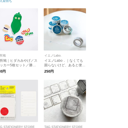
入荷待ち
所鳩
イエノLabo.
所鳩｜ヒダカみやげ／ス
イエノLabo．｜なくても
ッカー5枚セット／勝手
困らないけど、あると便
日高町のおみやげシリー
利。ちょっと貼りたくな
60円
250円
【ゆうパケット対応】
る。 イエノLabo.オリジ
ナルマスキングテープ【メ
ール便可】
AG STATIONERY STORE
TAG STATIONERY STORE