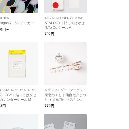
ATHER
TAG STATIONERY STORE
esignsix｜6ステッカー
STALOGY｜貼ってはがせ
るTo Do シールM
30円～
792円
AG STATIONERY STORE
東北スタンダードマーケット
TALOGY｜貼ってはがせ
東北づくし｜仙台七夕まつ
カレンダーシール M
り すずめ踊りマスキング
テープ
13円
770円