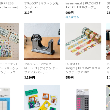
TERPRESS｜
STALOGY｜マスキング丸
instrumental｜PACKING T
S
 [Bloom line]
シール φ5
APE CUTTER/テープカッ
る
ター
319円
990円
7
再入荷待ち
ードマーケット
ゼネラルストアオルネ
POTPURRI
ゼ
ダードマーケッ
PUEBCO｜アイアン テー
sotlight｜HEY DAY マスキ
P
エンナーレコラ
プディスペンサー
ングテープ 20mm
サ
グテープ
3,520円
550円
3