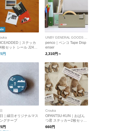
ale
ouka
UNBY GENERAL GOODS STORE
öICEADDED｜ステッカ
penco｜ペンコ Tape Disp
4枚セット シール J241S
enser
01 J243SC01 ジョイス
25円
2,310円～
ディッド
日
Crouka
日｜縁日オリジナルマス
OPANTSU-KUN｜おぱん
ングテープ
つ君 ステッカー2枚セット
シール 雑貨 おぱんつくん
75円
660円