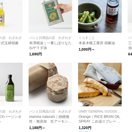
の店 わざわざ
パンと日用品の店 わざわざ
くらすこと
パ
古式玉締胡麻
米澤精油｜一番しぼりなた
本多木蝋工業所 胡麻油
三
ねサラダ油
油
1,000円～
1,690円
6
の店 わざわざ
パンと日用品の店 わざわざ
UNBY GENERAL GOODS STORE
EXバージンオ
manma naturals｜純植物
Orange｜RICE BRAN OIL
ル
性・無添加 生アーモンド
SPRAY こめ油スプレー 米
バター
油
1,188円～
1,320円