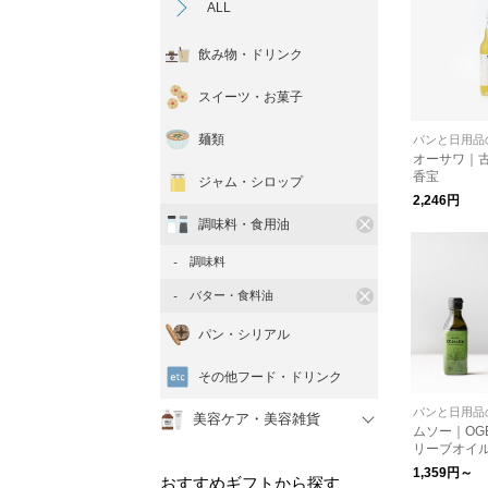
ALL
飲み物・ドリンク
スイーツ・お菓子
麺類
パンと日用品
オーサワ｜
香宝
ジャム・シロップ
2,246円
調味料・食用油
調味料
バター・食料油
パン・シリアル
その他フード・ドリンク
パンと日用品
美容ケア・美容雑貨
ムソー｜OG
リーブオイ
1,359円～
おすすめギフトから探す