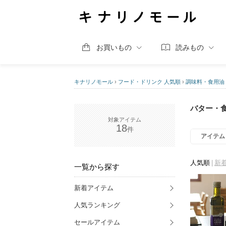
お買いもの
読みもの
キナリノモール
›
フード・ドリンク 人気順
›
調味料・食用油
バター・食
18
アイテム
人気順
新
一覧から探す
新着アイテム
人気ランキング
セールアイテム