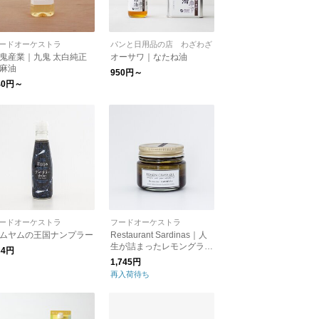
ードオーケストラ
パンと日用品の店 わざわざ
鬼産業｜九鬼 太白純正
オーサワ｜なたね油
麻油
950円～
40円～
ードオーケストラ
フードオーケストラ
ムヤムの王国ナンプラー
Restaurant Sardinas｜人
生が詰まったレモングラス
34円
オイル
1,745円
再入荷待ち