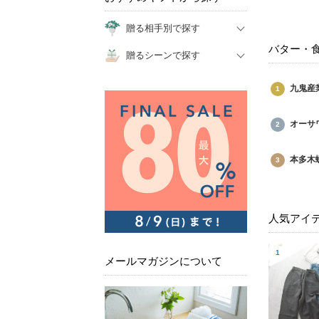
贈る相手別で探す
バター・
贈るシーンで探す
九鬼産
オーサ
本多木
人気アイ
メールマガジンについて