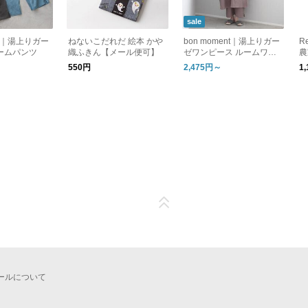
sale
ent｜湯上りガー
ねないこだれだ 絵本 かや
bon moment｜湯上りガー
R
ームパンツ
織ふきん【メール便可】
ゼワンピース ルームワン
農
ピース
ハ
550円
2,475円～
1
ト
ールについて