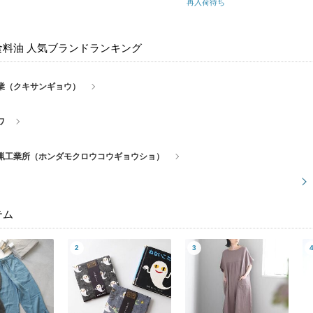
再入荷待ち
食料油 人気ブランドランキング
業（クキサンギョウ）
ワ
蝋工業所（ホンダモクロウコウギョウショ）
テム