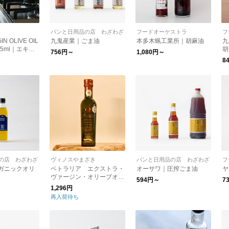
パンと日用品の店 わざわざ
フードオーケストラ
フ
IN OLIVE OIL
九鬼産業｜ごま油
本多木蝋工業所｜胡麻油
九
375ml｜エキス
胡
756円～
1,080円～
ンオリーブオイ
8
Estate
の店 わざわざ
ヴィノスやまざき
パンと日用品の店 わざわざ
フ
ーガニックオリ
ペトラリア エクストラ・
オーサワ｜圧搾ごま油
ヤ
ヴァージン・オリーブオイ
594円～
7
ル250ml
1,296円
再入荷待ち