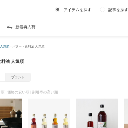
アイテムを探す
記事を探
新着再入荷
 人気順
›
バター・食料油 人気順
料油 人気順
ブランド
着順
価格の安い順
割引率の高い順