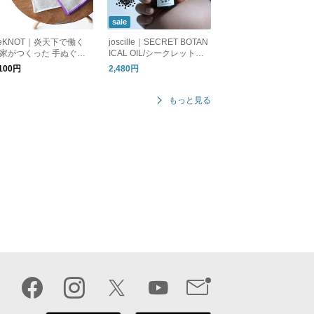
sale
eKNOT｜炎天下で働く
joscille｜SECRET BOTAN
家がつくった 手ぬぐい
ICAL OIL/シークレットボ
ンカチ MFS2610 リノッ
タニカルオイル
,100円
2,480円
 ギフト
もっと見る