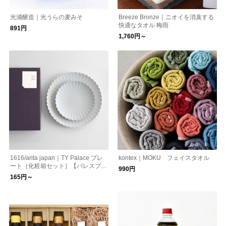
光浦醸造｜光うらの麦みそ
Breeze Bronze｜ニオイを消臭する
快適なタオル 梅雨
891円
1,760円～
1616/arita japan｜TY Palace プレ
kontex｜MOKU フェイスタオル
ート［化粧箱セット］【パレスプレ
990円
ート】【有田焼】【プレゼント・贈
165円～
答品・内祝】