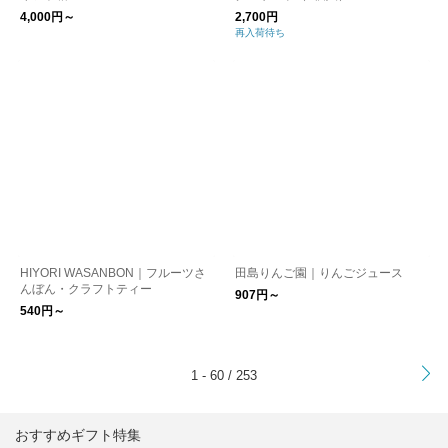
4,000円～
2,700円
再入荷待ち
HIYORI WASANBON｜フルーツさ
田島りんご園｜りんごジュース
んぼん・クラフトティー
907円～
540円～
>
1 - 60 / 253
おすすめギフト特集