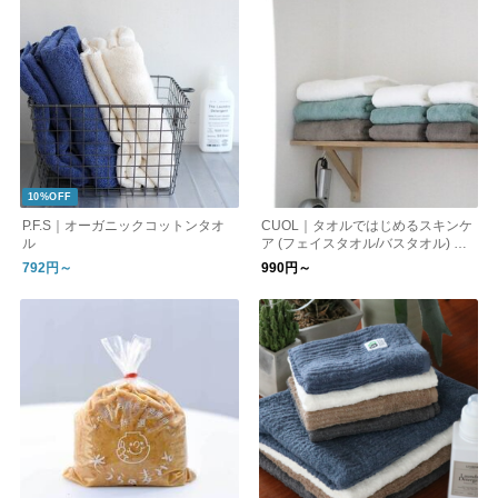
10%OFF
P.F.S｜オーガニックコットンタオ
CUOL｜タオルではじめるスキンケ
ル
ア (フェイスタオル/バスタオル) ト
ラベルグッズ
792円～
990円～