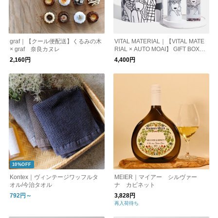
graf｜【クール便配送】くるみの木
VITAL MATERIAL｜【VITAL MATE
× graf 奈良カヌレ
RIAL × AUTO MOAI】 GIFT BOXセ
ット
2,160円
4,400円
10%OFF
Kontex｜ヴィンテージワッフルタ
MEIER｜マイアー シルヴァー
オル/今治タオル
ナ カビネット
792円～
3,828円
再入荷待ち