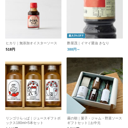
最大5%OFF
ヒカリ｜無添加オイスターソース
酢屋茂｜イマイ醤油 きなり
518円
388円～
リンゴリらっぱ｜ジュースギフトボ
霧の朝｜菓子・ジャム・野菜ソース
ックス180ml×5本セット
ギフトセット | お中元