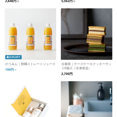
2,646円～
5,562円～
最大3%OFF
のうみん｜柑橘ストレートジュース
古都美｜チーズケーキクッキーサン
ド6個入（冷凍発送）
799円～
2,700円