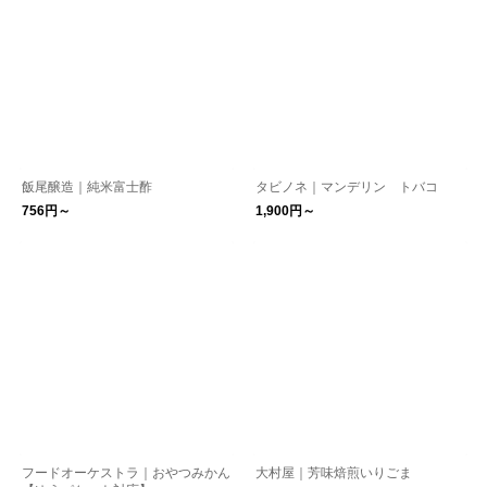
飯尾醸造｜純米富士酢
タビノネ｜マンデリン トバコ
756円～
1,900円～
フードオーケストラ｜おやつみかん
大村屋｜芳味焙煎いりごま