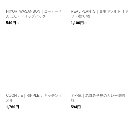
HIYORI WASANBON｜コーヒーさ
REAL PLANTS｜ヨモギソルト［ギ
んぼん・ドリップバッグ
フト/贈り物］
540円～
1,100円～
CUON：E｜RIPPLE： キッチンタ
すや亀｜老舗みそ屋のカレー味噌
オル
瓶
1,760円
594円