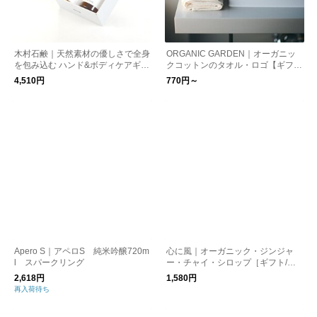
木村石鹸｜天然素材の優しさで全身
ORGANIC GARDEN｜オーガニッ
を包み込む ハンド&ボディケアギフ
クコットンのタオル・ロゴ【ギフ
ト（S3）
ト】
4,510円
770円～
Apero S｜アペロS 純米吟醸720m
心に風｜オーガニック・ジンジャ
l スパークリング
ー・チャイ・シロップ［ギフト/贈
り物］
2,618円
1,580円
再入荷待ち