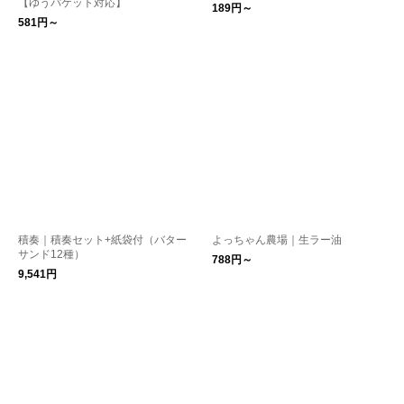
【ゆうパケット対応】
189円～
581円～
積奏｜積奏セット+紙袋付（バター
よっちゃん農場｜生ラー油
サンド12種）
788円～
9,541円