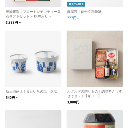
最大5%OFF
光浦醸造｜フロートレモンティー 3
酢屋茂｜信州立科味噌
点ギフトセット ＜BOX入り＞
777円～
3,888円～
新三郎商店｜またいちの塩 炊塩
わざわざの贈りもの｜調味料さしす
せそセット【ギフト】
540円～
3,000円