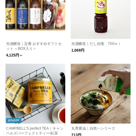
光浦醸造｜定番 おすすめギフトセ
光浦醸造｜だし自慢 750ｍｌ
ット ＜BOX入り＞
1,069円
4,125円～
10%OFF
CAMPBELL'S perfect TEA｜キャン
丸秀醤油｜自然一シリーズ
ベルズパーフェクトティー/紅茶
713円