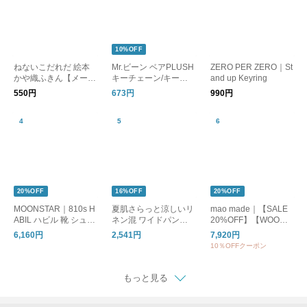
10%OFF
ねないこだれだ 絵本
Mr.ビーン ベアPLUSH
ZERO PER ZERO｜St
かや織ふきん【メール
キーチェーン/キーホ
and up Keyring
便可】
ルダー
550円
673円
990円
20%OFF
16%OFF
20%OFF
MOONSTAR｜810s H
夏肌さらっと涼しいリ
mao made｜【SALE
ABIL ハビル 靴 シュー
ネン混 ワイドパンツ /
20%OFF】【WOODY
ズ ユニセックス ET05
洗える コットンリネ
別注カラー】クルーネ
6,160円
2,541円
7,920円
1 ムーンスター エイト
ン ベイカーワイドパ
ックカーディガン UV
10％OFFクーポン
テンス
ンツ
カット レディース ト
ップス カーディガン
ボーダー 611113
もっと見る