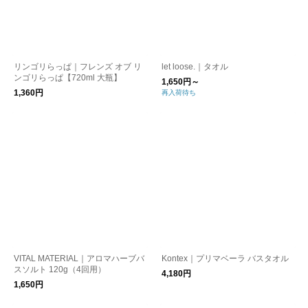
リンゴリらっぱ｜フレンズ オブ リ
let loose.｜タオル
ンゴリらっぱ【720ml 大瓶】
1,650円～
1,360円
再入荷待ち
VITAL MATERIAL｜アロマハーブバ
Kontex｜プリマベーラ バスタオル
スソルト 120g（4回用）
4,180円
1,650円