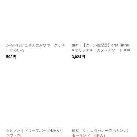
かるべけいこさんのおやつ｜クッキ
graf｜【クール便配送】graf Kitche
ーいろいろ
n オリジナル カヌレアソートBOX
508円
3,024円
タビノネ｜ドリップバッグ4種入り
積奏｜ショコラバナーヌペカン バ
ギフト箱
ターサンド（4個入）