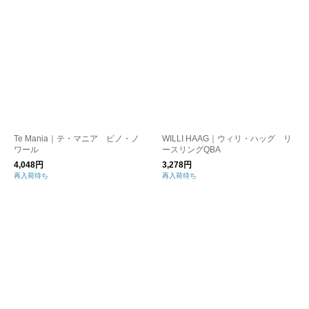
Te Mania｜テ・マニア ピノ・ノ
WILLI HAAG｜ウィリ・ハッグ リ
ワール
ースリングQBA
4,048円
3,278円
再入荷待ち
再入荷待ち