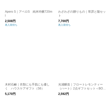
Apero S｜アペロS 純米吟醸720m
わざわざの贈りもの｜草譯と陽セッ
l
ト
2,508円
7,700円
再入荷待ち
再入荷待ち
木村石鹸｜衣類にも手肌にも優し
光浦醸造｜フロートレモンティー
く ハウスケアギフト（S6）
（ハート）2点ギフトセット＜BOX
入り＞
5,170円
2,592円