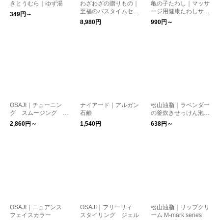
きとうむら｜ゆず湯
わざわざの贈りもの｜
亀の子たわし｜マッサ
至福のバスタイムセッ
ージ用健康たわしサト
349円～
ト
オさん
8,980円
990円～
OSAJI｜チューニン
ナイアード｜アルガン
松山油脂｜ラベンダー
グ スムージング シ
石鹸
の釜炊きせっけん泡ハ
ャンプー コンディシ
ンドソープ M-mark se
2,860円～
1,540円
638円～
ョナー
ries
OSAJI｜ニュアンス
OSAJI｜フリーリィ
松山油脂｜リップクリ
フェイスカラー
スタイリング ジェル
ーム M-mark series