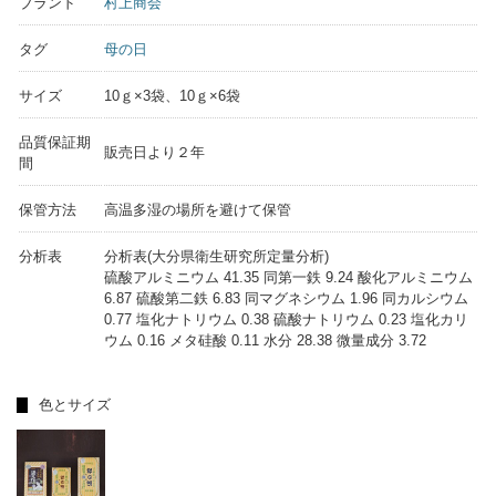
ブランド
村上商会
タグ
母の日
サイズ
10ｇ×3袋、10ｇ×6袋
品質保証期
販売日より２年
間
保管方法
高温多湿の場所を避けて保管
分析表
分析表(大分県衛生研究所定量分析)
硫酸アルミニウム 41.35 同第一鉄 9.24 酸化アルミニウム
6.87 硫酸第二鉄 6.83 同マグネシウム 1.96 同カルシウム
0.77 塩化ナトリウム 0.38 硫酸ナトリウム 0.23 塩化カリ
ウム 0.16 メタ硅酸 0.11 水分 28.38 微量成分 3.72
色とサイズ