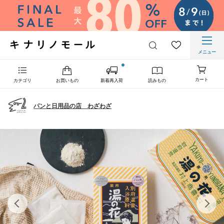
メニュー
カート
カテゴリ
お買いもの
新着再入荷
読みもの
パンと日用品の店 わざわざ