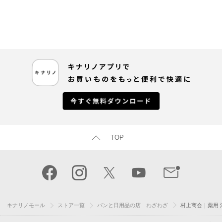
TOP
キナリノモール
ストア一覧
パンと日用品の店 わざわざ
村上商会｜薬用 