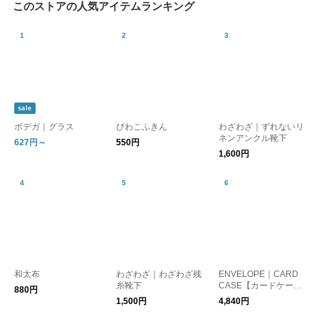
このストアの人気アイテムランキング
sale
ボデガ｜グラス
びわこふきん
わざわざ｜ずれないリ
ネンアンクル靴下
627円～
550円
1,600円
和太布
わざわざ｜わざわざ残
ENVELOPE｜CARD
糸靴下
CASE【カードケー
880円
ス】
1,500円
4,840円