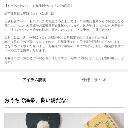
【わざわざのパン・お菓子以外のすべての商品】
出荷休業日：8/11（火）〜8/16（日）
わざわざのパン・お菓子以外の商品につきましては、外部委託倉庫からの発送となる
都合上、お盆休み期間中の出荷業務を休業いたします。休み明けにはお盆休み期間中
にご注文いただいた分から順次に発送いたしますことを予めご了承ください。
なお、8/11（火）〜8/16（日）の期間中に日時指定でのご注文された方は、
8/10（月）中の発送になりますので、宅配業者でのお荷物保管期限が短くなりますこ
とを予めご了承くださいませ。お客様のご希望の日時での発送が難しい場合は個別で
メールにてご案内いたします。
お客様にはご迷惑とご不便をおかけしますが、何卒ご理解をよろしくお願い申し上げ
ます。
アイテム説明
仕様・サイズ
おうちで温泉、良い湯だな♪