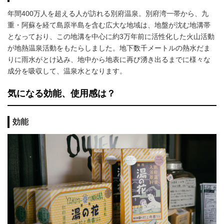
年間400万人を超える人が訪れる別府温泉。別府湾一帯から、九
重・阿蘇を経て島原半島を含む広大な地域は、地盤が沈む地溝帯
となっており、この地溝を中心に約3万年前に活性化した火山活動
が地熱温泉活動をもたらしました。地下数千メートルの熱水だま
りに雨水がとけ込み、地中から地表に再び湧き出るまでに様々な
成分を吸収して、温泉水となります。
気になる効能、使用感は？
効能