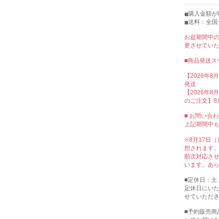
購入金額が税
送料：全国
お盆期間中
更させてい
■商品発送ス
【2026年8
発送
【2026年8月
のご注文】8
■ お問い合
上記期間中
※8月17日
想されます
順次対応さ
います。あ
■定休日：土
定休日にい
せていただ
■予約販売