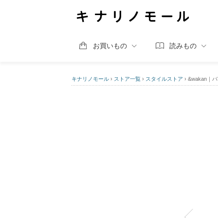
お買いもの
読みもの
キナリノモール
›
ストア一覧
›
スタイルストア
›
&wakan