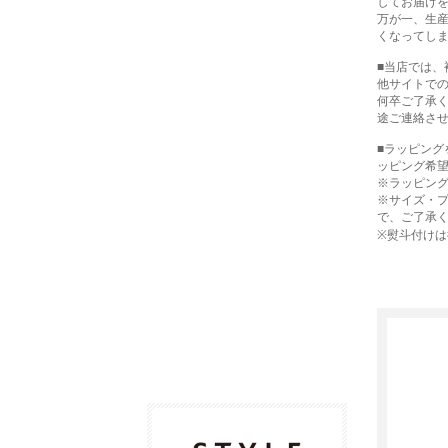
してお届け
万が一、生
くなってし
■当店では
他サイトで
何卒ご了承
途ご連絡さ
■ラッピン
ッピング希
※ラッピン
※サイズ・
で、ご了承
※熨斗付け