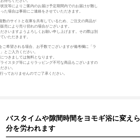
をお待ちください。
産状況等によりご案内のお届け予定期間内でのお届けが難し
まった場合は事前にご連絡をさせていただきます。
、複数のサイトと在庫を共有しているため、ご注文の商品が
の販売により売り切れの場合がございます。
くださいますようよろしくお願い申し上げます。その際は別
せていただきます。
グをご希望される場合、お手数でございますが備考欄に「ラ
望」とご入力ください。
グにつきましては無料となります。
プライスタグ等によりラッピング不可な商品もございますの
ください。
は行っておりませんのでご了承ください。
バスタイムや隙間時間をヨモギ浴に変え
分を労われます