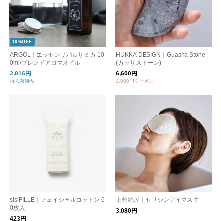
10%OFF
ARGOL｜エッセンザバルサミカ 10
HUKKA DESIGN｜Guasha Stone
0ml/ブレンドアロマオイル
(カッサストーン)
2,916円
6,600円
再入荷待ち
1,000円クーポン
sisiFILLE｜フェイシャルコットン 6
上州絹屋｜セリシンアイマスク
0枚入
3,080円
423円