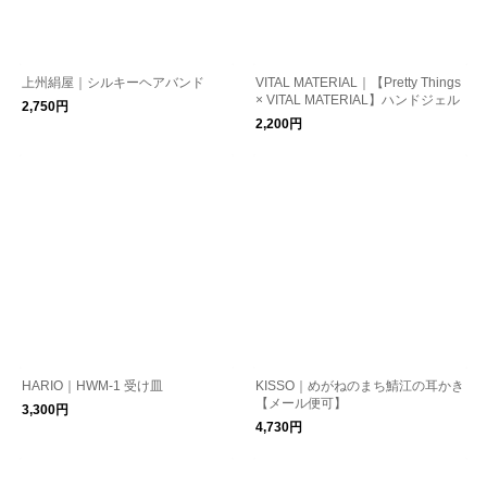
上州絹屋｜シルキーヘアバンド
VITAL MATERIAL｜【Pretty Things
× VITAL MATERIAL】ハンドジェル
2,750円
2,200円
HARIO｜HWM-1 受け皿
KISSO｜めがねのまち鯖江の耳かき
【メール便可】
3,300円
4,730円