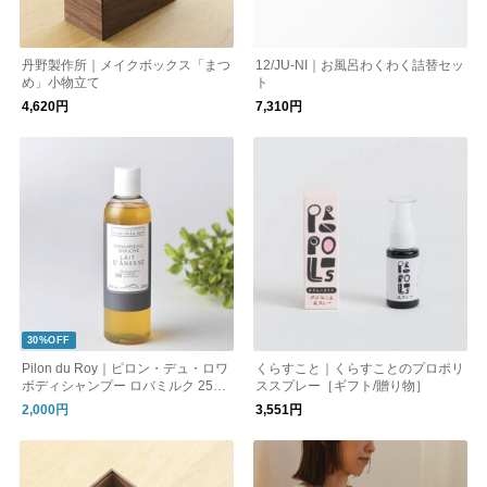
丹野製作所｜メイクボックス「まつ
12/JU-NI｜お風呂わくわく詰替セッ
め」小物立て
ト
4,620円
7,310円
30%OFF
Pilon du Roy｜ピロン・デュ・ロワ
くらすこと｜くらすことのプロポリ
ボディシャンプー ロバミルク 250m
ススプレー［ギフト/贈り物］
l 天然成分 無添加 フランス
2,000円
3,551円