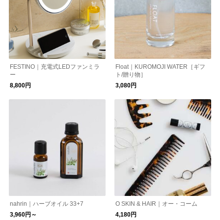
FESTINO｜充電式LEDファンミラ
Float｜KUROMOJI WATER［ギフ
ー
ト/贈り物］
8,800円
3,080円
nahrin｜ハーブオイル 33+7
O SKIN & HAIR｜オー・コーム
3,960円～
4,180円