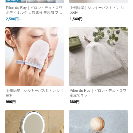
31%OFF
Pilon du Roy｜ピロン・デュ・ロワ
上州絹屋｜シルキーバスミトン for
ボディミルク 天然成分 無添加 フラ
body
ンス
2,500円～
1,540円
上州絹屋｜シルキーバスミトン for f
Pilon du Roy｜ピロン・デュ・ロワ
ace
泡立てネット
990円
660円