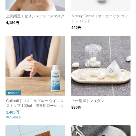
上州絹屋｜セリシンフェイスマスク
Simply Gentle｜オーガニック コッ
トン パッド
4,180円
440円
10%OFF
Collonil｜コロニルブルー ウイルス
上州絹屋｜マユダマ
ストップ 100ml 消毒用ローション
880円
1,485円
再入荷待ち