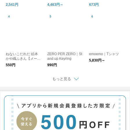
洗える コットンリネ
ブラ】フルブリーフor
ルダー
2,541円
4,463円～
673円
ン ベイカーワイドパ
ミディブリーフ セッ
ンツ
ト アンダーウェア ブ
ラジャー パンツ ショ
ーツ 下着 オーガニッ
クバンブー ブーディ
ギフト
ねないこだれだ 絵本
ZERO PER ZERO｜St
emoemo｜Tシャツ
かや織ふきん【メール
and up Keyring
5,830円～
便可】
550円
990円
もっと見る