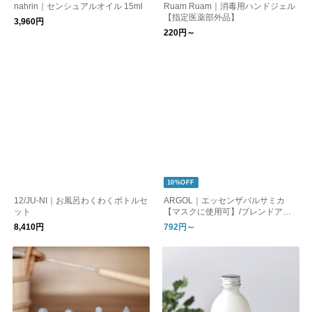
nahrin｜センシュアルオイル 15ml
Ruam Ruam｜消毒用ハンドジェル
【指定医薬部外品】
3,960円
220円～
10%OFF
12/JU-NI｜お風呂わくわくボトルセ
ARGOL｜エッセンザバルサミカ
ット
【マスクに使用可】/ブレンドアロ
マオイル
8,410円
792円～