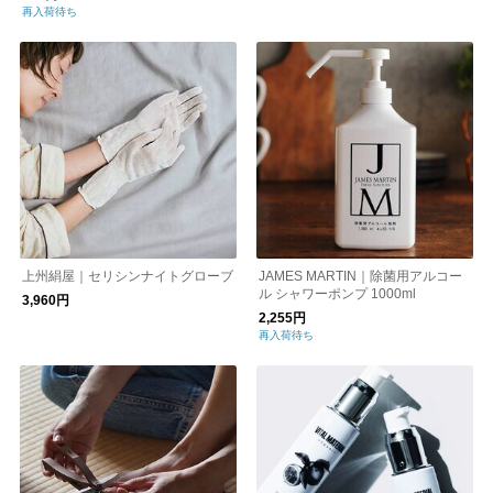
再入荷待ち
上州絹屋｜セリシンナイトグローブ
JAMES MARTIN｜除菌用アルコー
ル シャワーポンプ 1000ml
3,960円
2,255円
再入荷待ち