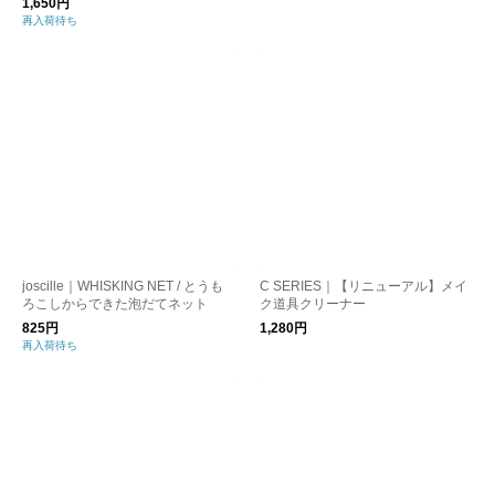
1,650円
再入荷待ち
joscille｜WHISKING NET / とうも
C SERIES｜【リニューアル】メイ
ろこしからできた泡だてネット
ク道具クリーナー
825円
1,280円
再入荷待ち