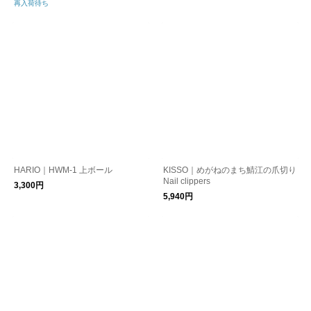
再入荷待ち
HARIO｜HWM-1 上ボール
KISSO｜めがねのまち鯖江の爪切り
Nail clippers
3,300円
5,940円