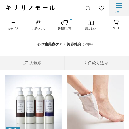
メニュー
カート
カテゴリ
お買いもの
新着再入荷
読みもの
その他美容ケア・美容雑貨
(64件)
人気順
絞り込み