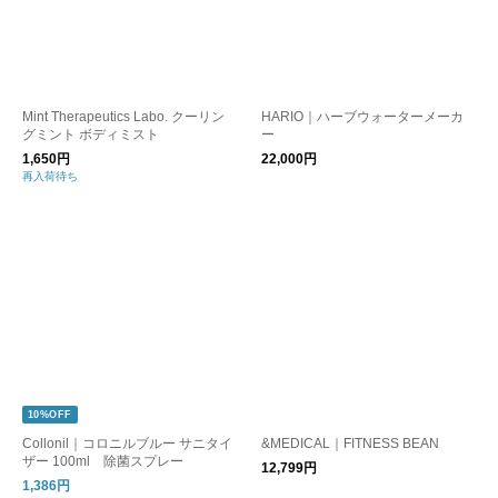
Mint Therapeutics Labo. クーリン
HARIO｜ハーブウォーターメーカ
グミント ボディミスト
ー
1,650円
22,000円
再入荷待ち
10%OFF
Collonil｜コロニルブルー サニタイ
&MEDICAL｜FITNESS BEAN
ザー 100ml 除菌スプレー
12,799円
1,386円