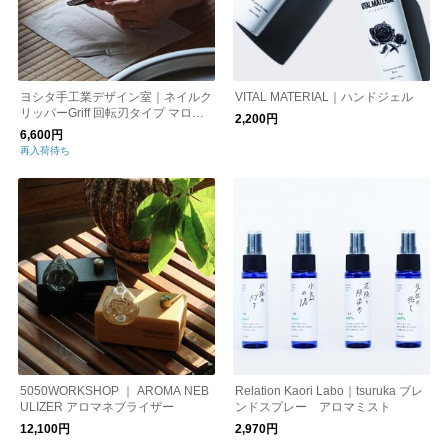
ヨシタ手工業デザイン室｜ネイルク
VITAL MATERIAL｜ハンドジェル
リッパーGriff 回転刃タイプ マロン/
2,200円
シルバー
6,600円
再入荷待ち
5050WORKSHOP ｜ AROMA NEB
Relation Kaori Labo｜tsuruka ブレ
ULIZER アロマネブライザー
ンドスプレー アロマミスト
12,100円
2,970円