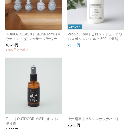
24%OFF
HUKKA DESIGN｜Sauna Tontu (サ
Pilon du Roy｜ピロン・デュ・ロワ
ウナトントゥ) マッサージ/サウナス
バスボム ロバミルク 500ml 天然成
トーン
分 無添加 フランス
4,620円
2,000円
1,000円クーポン
Float｜OUTDOOR MIST［ギフト/
上州絹屋｜セリシンサウナハット
贈り物］
7,700円