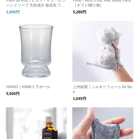
Pilon du Roy｜ピロン・デュ・ロワ
Float｜MULTI OIL Hair, Body, Face
ハンドソープ 天然成分 無添加 フラ
［ギフト/贈り物］
ンス
2,000円
5,280円
HARIO｜HWM-1 下ボール
上州絹屋｜シルキーフォーム for fac
e
5,500円
1,045円