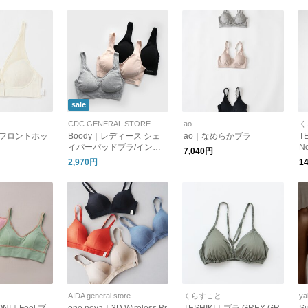
sale
CDC GENERAL STORE
ao
く
E｜フロントホッ
Boody｜レディース シェ
ao｜なめらかブラ
T
イパーパッドブラ/インナ
N
7,040円
ーウェア
2,970円
1
AIDA general store
くらすこと
ya