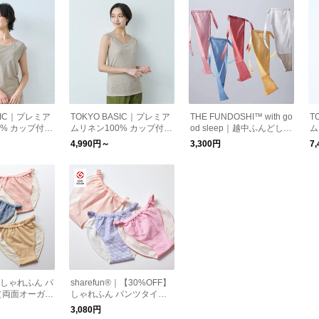
ASIC｜プレミア
TOKYO BASIC｜プレミア
THE FUNDOSHI™️ with go
T
0% カップ付き
ムリネン100% カップ付き
od sleep｜越中ふんどし
ム
リーブプルオー
タンクトップ(フィットタ
（全9色）
フ
4,990円～
3,300円
7
トタイプ)｜カ
イプ)
ナー リネン
®｜しゃれふん パ
sharefun®｜【30%OFF】
（両面オーガニ
しゃれふん パンツタイ
）
プ XLのみ
3,080円