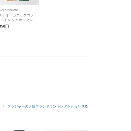
u di aranciato
e.｜オーガニックコット
 ストレッチ ホックレス
ラトップ インナー 下着
,050円
e-22210
ブラジャーの人気ブランドランキングをもっと見る