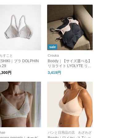
sale
らすこと
Crouka
ESHIKI｜ブラ DOLPHIN
Boody｜【サイズ選べる】
o.29
リヨライト LYOLYTE リブ
ローバックブラ ブラジャ
4,300円
3,419円
ー インナー 下着 肌着 ブー
ディ
hae
パンと日用品の店 わざわざ