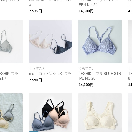
ONI｜Feel ブ
one nova｜3D Wireless Br
TESHIKI｜ブラ GREY GR
S
a
EEN No. 24
ニ
ラ
7,535円
14,300円
4
着
くらすこと
くらすこと
く
TESHIKI ブラ
me.｜コットンシルク ブラ
TESHIKI｜ブラ BLUE STR
T
21 〉
IPE NO.26
8
7,590円
14,300円
1