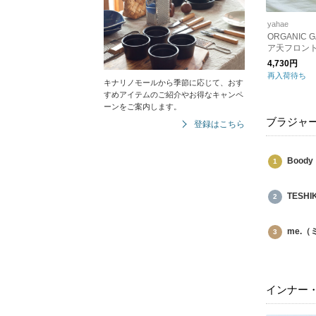
yahae
ORGANIC 
ア天フロン
4,730円
再入荷待ち
キナリノモールから季節に応じて、おす
すめアイテムのご紹介やお得なキャンペ
ーンをご案内します。
ブラジャ
登録はこちら
Bood
TESH
me.
インナー