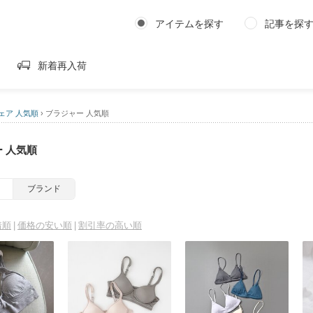
アイテムを探す
記事を探
新着再入荷
ェア 人気順
›
ブラジャー 人気順
 人気順
ブランド
着順
価格の安い順
割引率の高い順