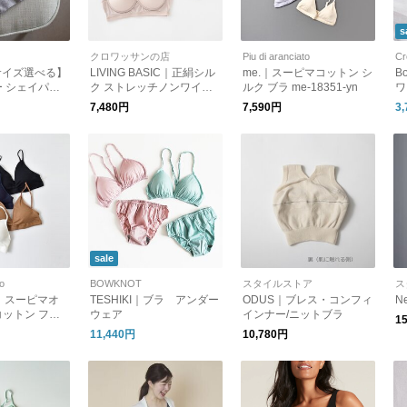
s
クロワッサンの店
Piu di aranciato
Cr
【サイズ選べる】
LIVING BASIC｜正絹シル
me.｜スーピマコットン シ
B
 シェイパー
ク ストレッチノンワイヤ
ルク ブラ me-18351-yn
ワ
ラジャー ブラ
ーブラ ブラジャー ギフト
ir
7,480円
7,590円
3
ナー 下着 肌着
ー
イ
ィ
sale
to
BOWKNOT
スタイルストア
ス
uz｜スーピマオ
TESHIKI｜ブラ アンダー
ODUS｜ブレス・コンフィ
N
ットン フラ
ウェア
インナー/ニットブラ
1
 sog-to-33
11,440円
10,780円
ジャー アンダー