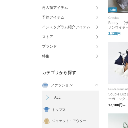
再入荷アイテム
sale
予約アイテム
Crouka
Boody｜
インスタグラム紹介アイテム
ノンワイヤー
パッド付 ブ
3,135円
ストア
トップ イン
ブーディー
ブランド
特集
カテゴリから探す
ファッション
Piu di arancia
Souple L
ALL
ーガニックコ
イス ソフトブラ
12,100円～
8-fn ブラ
トップス
ウェア
ジャケット・アウター