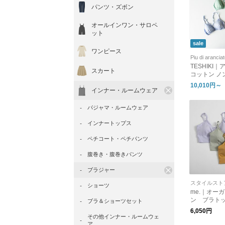
パンツ・ズボン
オールインワン・サロペ
ット
sale
ワンピース
Piu di arancia
TESHIKI
スカート
コットン ノ
ラ bra-teshiki
10,010円～
インナー・ルームウェア
パジャマ・ルームウェア
インナートップス
ペチコート・ペチパンツ
腹巻き・腹巻きパンツ
ブラジャー
スタイルスト
ショーツ
me.｜オー
ン ブラト
ブラ＆ショーツセット
6,050円
その他インナー・ルームウェ
ア