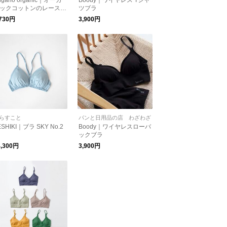
ugano organic｜オーガ
Boody｜ワイヤレス Tシャ
ックコットンのレースブ
ツブラ
【肌着・インナー】【下
,730円
3,900円
】
らすこと
パンと日用品の店 わざわざ
ESHIKI｜ブラ SKY No.2
Boody｜ワイヤレスローバ
ックブラ
4,300円
3,900円