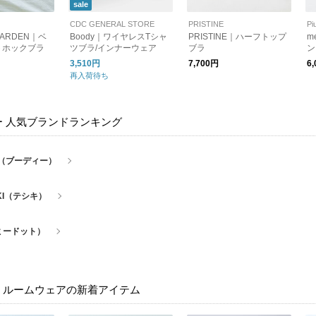
sale
CDC GENERAL STORE
PRISTINE
Pi
GARDEN｜ベ
Boody｜ワイヤレスTシャ
PRISTINE｜ハーフトップ
m
トホックブラ
ツブラ/インナーウェア
ブラ
ン
ブ
3,510円
7,700円
6
m
再入荷待ち
ー 人気ブランドランキング
y（ブーディー）
IKI（テシキ）
（ミードット）
・ルームウェアの新着アイテム