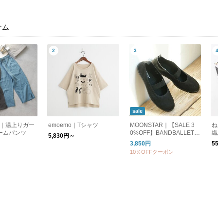
テム
sale
ent｜湯上りガー
emoemo｜Tシャツ
MOONSTAR｜【SALE 3
ね
ームパンツ
0%OFF】BANDBALLET
織
5,830円～
バンドバレー バレーシュ
3,850円
5
ーズ フラットシューズ ba
10％OFFクーポン
ndballet