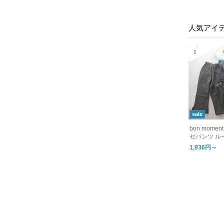
人気アイ
sale
bon mom
ゼパンツ ル
1,936円～