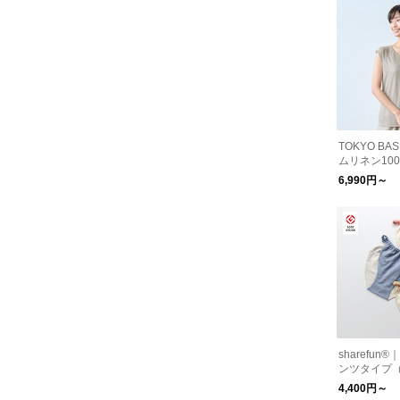
TOKYO B
ムリネン10
フレンチス
6,990円～
バー(フィッ
ップ付きイン
sharefun
ンツタイプ
ックガーゼ
4,400円～