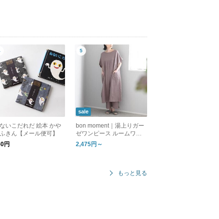
sale
ないこだれだ 絵本 かや
bon moment｜湯上りガー
ふきん【メール便可】
ゼワンピース ルームワン
ピース
50円
2,475円～
もっと見る