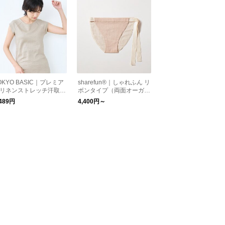
OKYO BASIC｜プレミア
sharefun®｜しゃれふん リ
リネンストレッチ汗取り
ボンタイプ（両面オーガニ
レンチスリーブTシャツ
ックガーゼ）
,489円
4,400円～