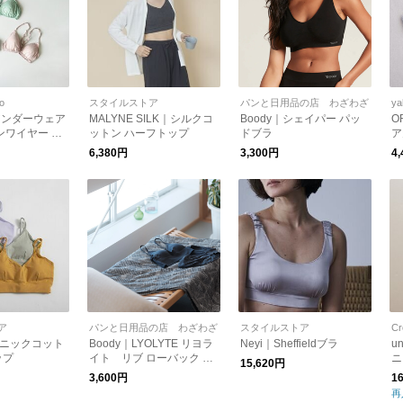
to
スタイルストア
パンと日用品の店 わざわざ
ya
｜アンダーウェア
MALYNE SILK｜シルクコ
Boody｜シェイパー パッ
O
ンワイヤー ブ
ットン ハーフトップ
ドブラ
ア
-tr
ラ
6,380円
3,300円
4
ア
パンと日用品の店 わざわざ
スタイルストア
Cr
ガニックコット
Boody｜LYOLYTE リヨラ
Neyi｜Sheffieldブラ
u
ップ
イト リブ ローバック ブ
ニ
15,620円
ラ
プ 
3,600円
1
r
再
W