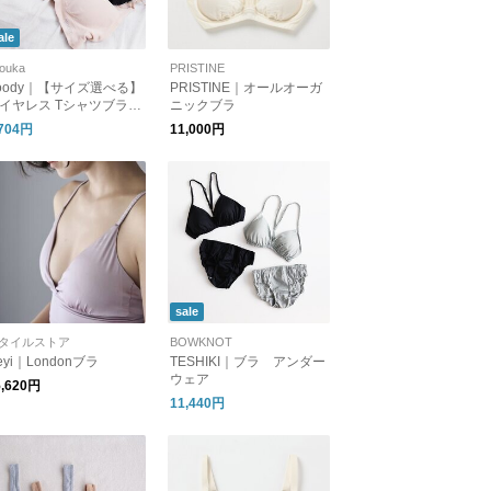
ale
ouka
PRISTINE
oody｜【サイズ選べる】
PRISTINE｜オールオーガ
イヤレス Tシャツブラ W
ニックブラ
eless T-shirts Bra アンダ
,704円
11,000円
ウェア 下着 肌着 ノンワ
ヤー ブラジャー ブーデ
sale
タイルストア
BOWKNOT
eyi｜Londonブラ
TESHIKI｜ブラ アンダー
ウェア
5,620円
11,440円