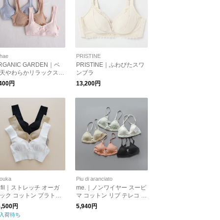
hae
PRISTINE
RGANIC GARDEN｜ベ
PRISTINE｜ふわぴたスワ
天やわらかリラックスブ
ンブラ
,400円
13,200円
ouka
Piu di aranciato
nfil｜ストレッチ オーガ
me.｜ノンワイヤー スーピ
ック コットン ブラトッ
マ コットン リブ テレコ ブ
stretch organic cotton b
ラジャー me-18151-fn
6,500円
5,940円
a top インナー WHSP-U
入荷待ち
122 アンフィル