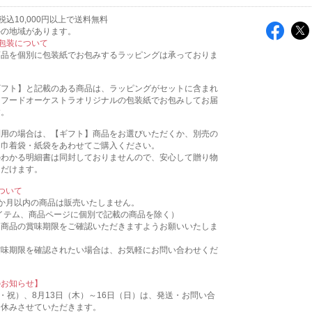
込10,000円以上で送料無料
外の地域があります。
包装について
商品を個別に包装紙でお包みするラッピングは承っておりま
ギフト】と記載のある商品は、ラッピングがセットに含まれ
。フードオーケストラオリジナルの包装紙でお包みしてお届
す。
利用の場合は、【ギフト】商品をお選びいただくか、別売の
用巾着袋・紙袋をあわせてご購入ください。
のわかる明細書は同封しておりませんので、安心して贈り物
ただけます。
ついて
か月以内の商品は販売いたしません。
イテム、商品ページに個別で記載の商品を除く）
各商品の賞味期限をご確認いただきますようお願いいたしま
賞味期限を確認されたい場合は、お気軽にお問い合わせくだ
のお知らせ】
火・祝）、8月13日（木）～16日（日）は、発送・お問い合
お休みさせていただきます。