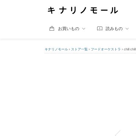
お買いもの
読みもの
キナリノモール
›
ストア一覧
›
フードオーケストラ
›
chill 