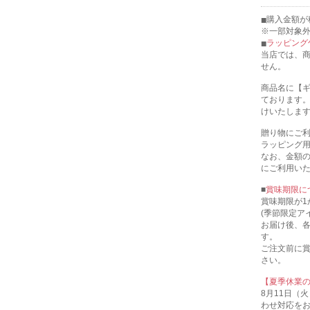
購入金額が税
※一部対象
ラッピング
当店では、
せん。
商品名に【
ております
けいたしま
贈り物にご
ラッピング
なお、金額
にご利用い
■
賞味期限に
賞味期限が1
(季節限定ア
お届け後、
す。
ご注文前に
さい。
【夏季休業
8月11日（
わせ対応を