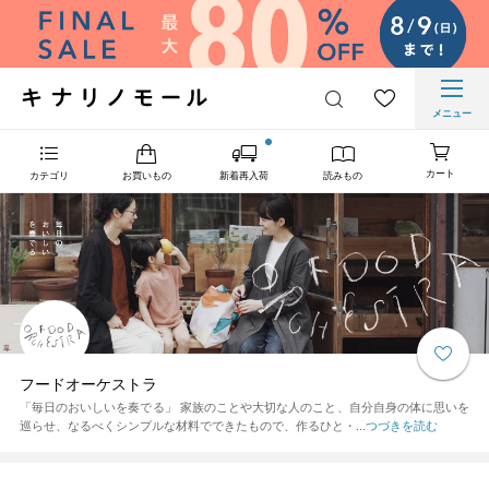
メニュー
カート
カテゴリ
お買いもの
新着再入荷
読みもの
フードオーケストラ
「毎日のおいしいを奏でる」 家族のことや大切な人のこと、自分自身の体に思いを
巡らせ、なるべくシンプルな材料でできたもので、作るひと・...
つづきを読む