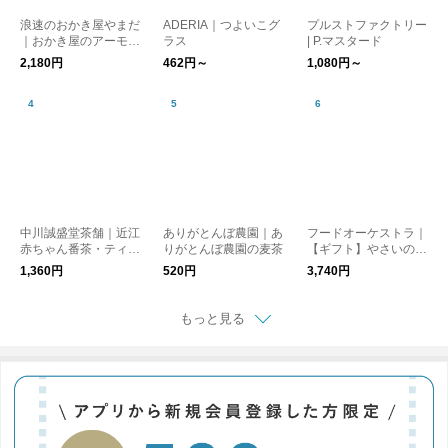
浪速のおかき屋やまだ
ADERIA｜つよいこグ
プルストファクトリー
｜おかき屋のアーモン
ラス
| P.マスタード
ドFish
2,180円
462円～
1,080円～
中川誠盛堂茶舗｜近江
ありがとんぼ農園｜あ
フードオーケストラ｜
赤ちゃん番茶・ティー
りがとんぼ農園の麦茶
【ギフト】やさいのカ
バッグ
リカリとジュースのセ
1,360円
520円
3,740円
ット
もっと見る