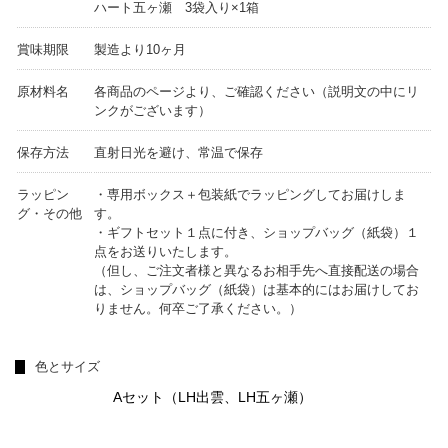
ハート五ヶ瀬 3袋入り×1箱
賞味期限
製造より10ヶ月
原材料名
各商品のページより、ご確認ください（説明文の中にリ
ンクがございます）
保存方法
直射日光を避け、常温で保存
ラッピン
・専用ボックス＋包装紙でラッピングしてお届けしま
グ・その他
す。
・ギフトセット１点に付き、ショップバッグ（紙袋）１
点をお送りいたします。
（但し、ご注文者様と異なるお相手先へ直接配送の場合
は、ショップバッグ（紙袋）は基本的にはお届けしてお
りません。何卒ご了承ください。）
色とサイズ
Aセット（LH出雲、LH五ヶ瀬）