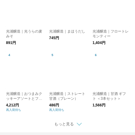
光浦醸造｜光うらの麦
光浦醸造｜まほうだし
光浦醸造｜フロートレ
みそ
モンティー
745円
891円
1,404円
光浦醸造｜おつまみク
光浦醸造｜ストレート
光浦醸造｜甘酒 ギフ
ッキーアソートとフロ
甘酒（プレーン）
ト ＜3本セット＞
ートレモンティーのギ
4,212円
486円
1,566円
フトセット
再入荷待ち
再入荷待ち
もっと見る