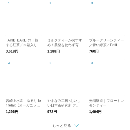
TAKIBI BAKERY｜旅
ミルクティーがおすす
ブルーグリーンティー
する紅茶／木箱入り
め！農薬を使わず育て
／青い緑茶／Petit P
（7種セット）
られた ケニア山の紅
oint
3,618円
1,188円
760円
茶 コロコロ茶葉 200g
kurashisha
宮崎上水園｜ゆるり fo
やまなみ工房×おいし
光浦醸造｜フロートレ
r relax【オーガニック
い日本茶研究所 デザ
モンティー
ハーブティー】
イン茶缶入り ティー
1,296円
972円
1,404円
バッグ / プチギフト プ
レゼント
もっと見る