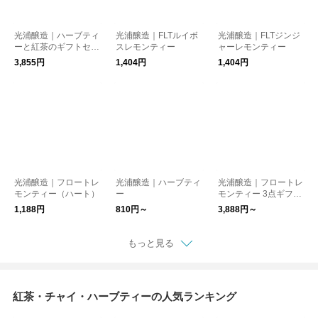
光浦醸造｜ハーブティ
光浦醸造｜FLTルイボ
光浦醸造｜FLTジンジ
ーと紅茶のギフトセッ
スレモンティー
ャーレモンティー
ト ＜BOX入り＞
3,855円
1,404円
1,404円
光浦醸造｜フロートレ
光浦醸造｜ハーブティ
光浦醸造｜フロートレ
モンティー（ハート）
ー
モンティー 3点ギフト
セット ＜BOX入り＞
1,188円
810円～
3,888円～
もっと見る
紅茶・チャイ・ハーブティーの人気ランキング