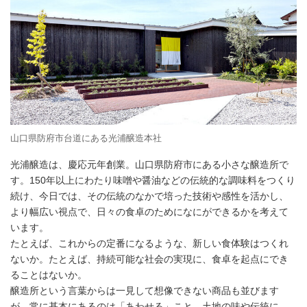
山口県防府市台道にある光浦醸造本社
光浦醸造は、慶応元年創業。山口県防府市にある小さな醸造所で
す。150年以上にわたり味噌や醤油などの伝統的な調味料をつくり
続け、今日では、その伝統のなかで培った技術や感性を活かし、
より幅広い視点で、日々の食卓のためになにができるかを考えて
います。
たとえば、これからの定番になるような、新しい食体験はつくれ
ないか。たとえば、持続可能な社会の実現に、食卓を起点にでき
ることはないか。
醸造所という言葉からは一見して想像できない商品も並びます
が、常に基本にあるのは「あわせる」こと。土地の味や伝統に、