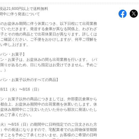
込21,600円以上で送料無料
間中に伴う発送について
庫のお盆休み期間に伴う休業につき、以下日程にて出荷業務
せていただきます。発送する倉庫が異なる関係上、わざわざ
菓子とその他の商品とで出荷休業日が異なります。詳しくは
をご確認ください。ご不便をおかけしますが、何卒ご理解を
願い申し上げます。
のパン・お菓子】
パン・お菓子は、お盆休みの間も出荷業務を行います。（パ
に限りがあるため、日にち指定はお受けできません。予めご
い。）
のパン・お菓子以外のすべての商品】
/11（火）〜8/16（日）
パン・お菓子以外の商品につきましては、外部委託倉庫から
る都合上、お盆休み期間中の出荷業務を休業いたします。休
お盆休み期間中にご注文いただいた分から順次に発送いたし
予めご了承ください。
1（火）〜8/16（日）の期間中に日時指定でのご注文された方
（月）中の発送になりますので、宅配業者でのお荷物保管期限
ますことを予めご了承くださいませ。お客様のご希望の日時