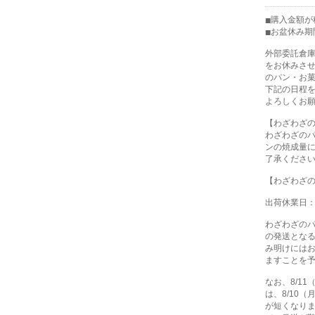
購入金額が税
お盆休み期
外部委託倉
をお休みさ
のパン・お
下記の日程
よろしくお
【わざわざ
わざわざの
ンの焼成量
了承くださ
【わざわざ
出荷休業日：8
わざわざの
の発送とな
み明けには
ますことを
なお、8/1
は、8/10
が短くなり