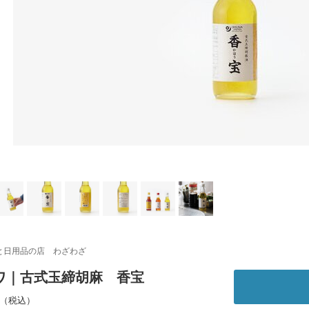
と日用品の店 わざわざ
ワ｜古式玉締胡麻 香宝