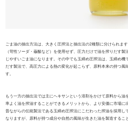
ごま油の抽出方法は、大きく圧搾法と抽出法の2種類に分けられま
（苛性ソーダ・蓚酸など）を使用せず、圧力だけで油を搾りだす製
じやすいごま油になります。その中でも玉締め圧搾法は、玉締め機
だす製法で、高圧力による熱の変化が起こらず、原料本来の持つ風
す。
もう一方の抽出法では主にヘキサンという溶剤をかけて原料から油
率よく油を搾油することができるメリットから、より安価に市場に
昔ながらの伝統製法である玉締め圧搾法にこだわった搾油を採用し
なりますが、原料が持つ成分や自然の風味が生きた油を製造するこ