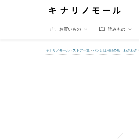
お買いもの
読みもの
キナリノモール
›
ストア一覧
›
パンと日用品の店 わざわざ