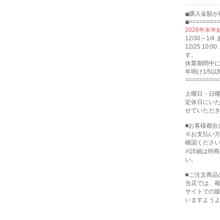
購入金額が
=========
2026年末
12/30～1
12/25 1
す。
休業期間中
年明け1/5
==========
土曜日・日
定休日にい
せていただ
■お客様都
※お支払い
確認くださ
※詳細は特
い。
■ご注文商品
当店では、
サイトでの
いますよう