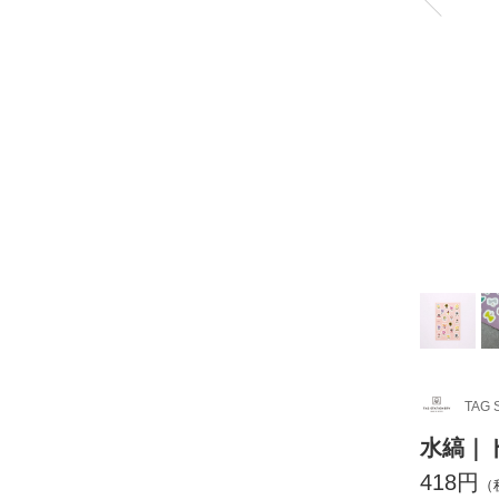
TAG 
水縞｜
418円