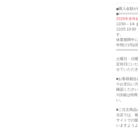
購入金額が
=========
2026年末
12/30～1
12/25 1
す。
休業期間中
年明け1/5
==========
土曜日・日
定休日にい
せていただ
■お客様都
※お支払い
確認くださ
※詳細は特
い。
■ご注文商品
当店では、
サイトでの
いますよう