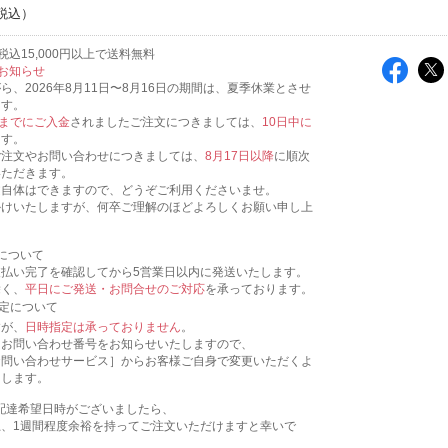
込15,000円以上で送料無料
お知らせ
ら、2026年8月11日〜8月16日の期間は、夏季休業とさせ
ます。
00までにご入金
されましたご注文につきましては、
10日中に
ます。
ご注文やお問い合わせにつきましては、
8月17日以降
に順次
いただきます。
文自体はできますので、どうぞご利用くださいませ。
かけいたしますが、何卒ご理解のほどよろしくお願い申し上
について
支払い完了を確認してから5営業日以内に発送いたします。
除く、
平日にご発送・お問合せのご対応
を承っております。
指定について
すが、
日時指定は承っておりません
。
にお問い合わせ番号をお知らせいたしますので、
お問い合わせサービス］からお客様ご自身で変更いただくよ
たします。
配達希望日時がございましたら、
上、1週間程度余裕を持ってご注文いただけますと幸いで