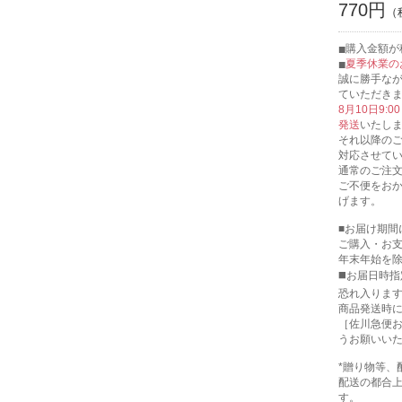
770円
購入金額が税
夏季休業の
誠に勝手なが
ていただき
8月10日9:
発送
いたし
それ以降の
対応させて
通常のご注
ご不便をお
げます。
■お届け期間
ご購入・お
年末年始を
◼️お届日時
恐れ入りま
商品発送時
［佐川急便
うお願いい
*贈り物等、
配送の都合
す。