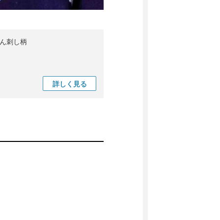
ぎん刺し柄
詳しく
見る