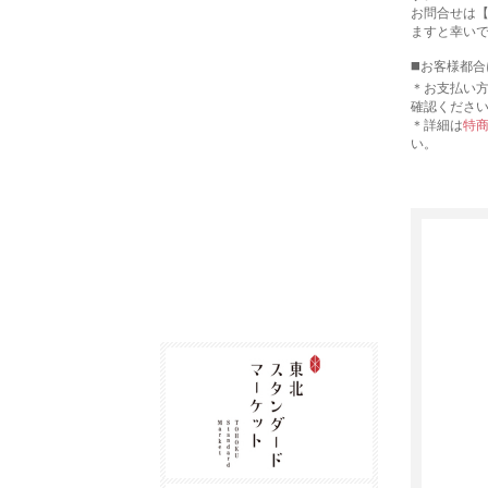
お問合せは【e
ますと幸い
◼️お客様都
＊お支払い
確認くださ
＊詳細は
特
い。