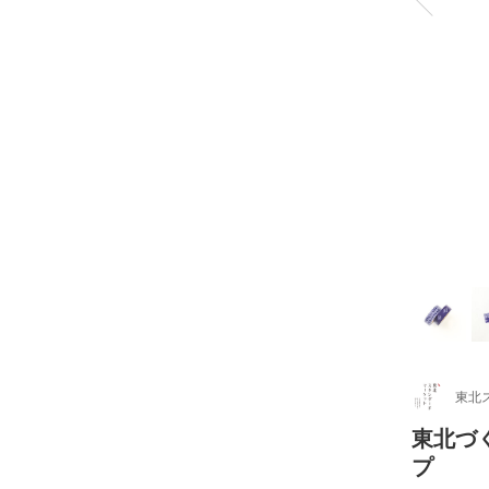
東北
東北づ
プ