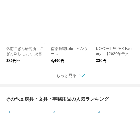
弘前こぎん研究所｜こ
南部裂織kofu｜ペンケ
NOZOMI PAPER Fact
ぎん刺し しおり 淡雪
ース
ory｜【2026年干支】
KAPPAN POSTCARD
880円～
4,400円
330円
八幡馬【青森県】
もっと見る
その他文房具・文具・事務用品の人気ランキング