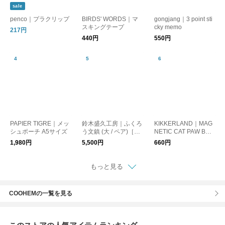
sale
penco｜プラクリップ
BIRDS' WORDS｜マ
gongjang｜3 point sti
スキングテープ
cky memo
217円
440円
550円
PAPIER TIGRE｜メッ
鈴木盛久工房｜ふくろ
KIKKERLAND｜MAG
シュポーチ A5サイズ
う文鎮 (大 / ペア)［ペ
NETIC CAT PAW BOO
ーパーウェイト・イン
KMARKS（ブックマ
1,980円
5,500円
660円
テリア・南部鉄器］
ーク4個セット）
もっと見る
COOHEMの一覧を見る