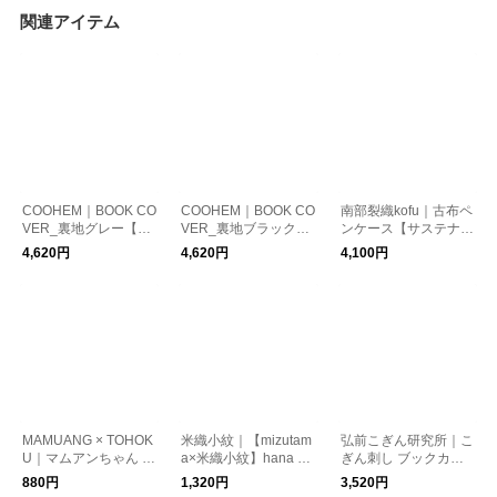
関連アイテム
COOHEM｜BOOK CO
COOHEM｜BOOK CO
南部裂織kofu｜古布ペ
VER_裏地グレー【20
VER_裏地ブラック
ンケース【サステナブ
26年新作】
【2026年新作】
ル】
4,620円
4,620円
4,100円
MAMUANG × TOHOK
米織小紋｜【mizutam
弘前こぎん研究所｜こ
U｜マムアンちゃん マ
a×米織小紋】hana &
ぎん刺し ブックカバ
ッチ箱クリップ
check ブックカバー
ー
880円
1,320円
3,520円