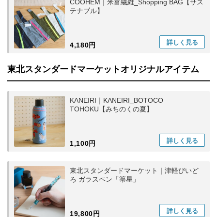
COOHEM｜米富繊維_Shopping BAG【サス
テナブル】
詳しく
見る
4,180円
東北スタンダードマーケットオリジナルアイテム
KANEIRI｜KANEIRI_BOTOCO
TOHOKU【みちのくの夏】
詳しく
見る
1,100円
東北スタンダードマーケット｜津軽びいど
ろ ガラスペン「箒星」
詳しく
見る
19,800円