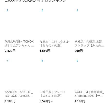
このストアの人気アイテムランキング
MAMUANG × TOHOK
なるみ｜こけしタオル
八幡馬｜八幡馬 木製
U｜マムアンちゃん 飾
【みちのくの夏】
ストラップ【みちのく
りコマ
の夏】
2,420円
1,650円
990円
KANEIRI｜KANEIRI_
三輪田窯｜プレート
COOHEM｜米富繊維_
BOTOCO TOHOKU
【みちのくの夏】
Shopping BAG【サス
【みちのくの夏】
テナブル】
1,100円
3,520円～
4,180円