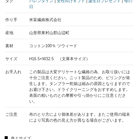
タグ
バレンタイン
|
女性向けギフト
|
誕生日プレゼント
|
母の
日
作り手
米富繊維株式会社
産地
山形県東村山郡山辺町
素材
コットン100％ ツウィード
サイズ
H16.5×W32.5 （文庫本サイズ）
お手入れ
この製品は大変デリケートな繊維の為、お取り扱いには
十分ご注意ください。ニット製品のため、ピリングが発
生します。タンブラー乾燥は縮みの原因となりますので
お避け下さい。ドライクリーニングをおすすめします。
表面の粗いものとの摩擦や引っ掛かりにご注意くださ
い。
ご注意
布のとり方により個体差があります。またご使用の端末
により写真の色の見え方が異なる場合がございます。
色とサイズ