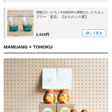
津軽びいどろ｜KANEIRI×津軽びいどろタン
ブラー「夜凪」【みちのくの夏】
詳しく
見る
2,420円
MAMUANG × TOHOKU