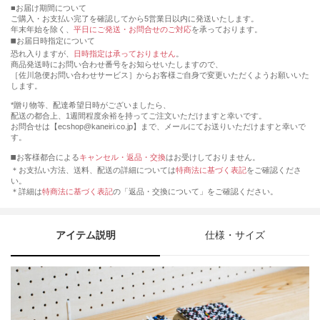
■お届け期間について
ご購入・お支払い完了を確認してから5営業日以内に発送いたします。
年末年始を除く、
平日にご発送・お問合せのご対応
を承っております。
◼️お届日時指定について
恐れ入りますが、
日時指定は承っておりません
。
商品発送時にお問い合わせ番号をお知らせいたしますので、
［佐川急便お問い合わせサービス］からお客様ご自身で変更いただくようお願いいた
します。
*贈り物等、配達希望日時がございましたら、
配送の都合上、1週間程度余裕を持ってご注文いただけますと幸いです。
お問合せは【ecshop@kaneiri.co.jp】まで、メールにてお送りいただけますと幸いで
す。
◼️お客様都合による
キャンセル・返品・交換
はお受けしておりません。
＊お支払い方法、送料、配送の詳細については
特商法に基づく表記
をご確認くださ
い。
＊詳細は
特商法に基づく表記
の「返品・交換について」をご確認ください。
アイテム説明
仕様・サイズ