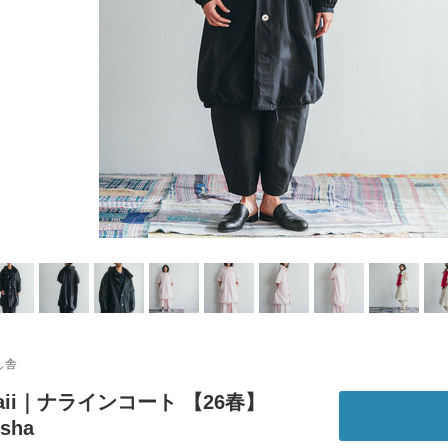
し舎
haaii｜ナラインコート 【26春】
isha