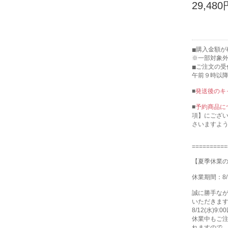
29,480
購入金額が
※一部対象
ご注文の受
午前９時以
■
発送後のキ
■
予約商品に
項】にござ
さいますよ
==========
【夏季休業
休業期間：8/
誠に勝手な
いただきま
8/12(水)
休業中もご注
れますので