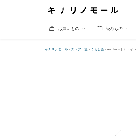
お買いもの
読みもの
キナリノモール
›
ストア一覧
›
くらし舎
›
miiThaaii｜ナライ