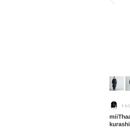
くら
miiT
kurash