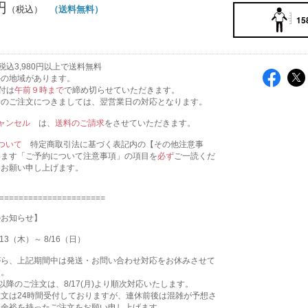
円
（送料無料）
15
税込3,980円以上で送料無料
外の地域があります。
付は
午前９時まで
で締め切らせていただきます。
降のご注文につきましては、翌営業日の対応となります。
ャンセル
は、
送料のご請求
をさせていただきます。
ついて
特定商取引法に基づく表記内の【その他注意事
います「ご予約について注意事項」の項目を
必ず
ご一読くだ
うお願い申し上げます。
======================
のお知らせ】
13（木）～ 8/16（日）
がら、上記期間中は発送・お問い合わせ対応をお休みさせて
す。
9:00以降のご注文は、8/17(月)より順次対応いたします。
文は24時間受付しておりますが、連休前後は混雑が予想さ
、余裕を持ったご注文をお願い申し上げます。