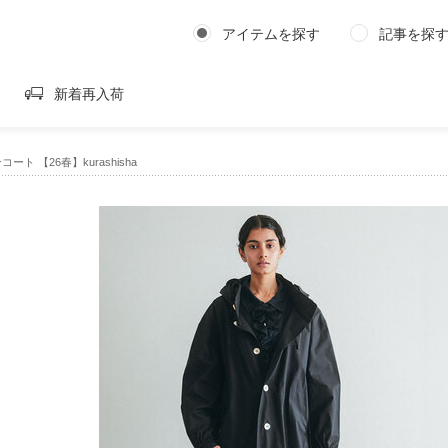
アイテムを探す
記事を探
新着再入荷
ンコート 【26春】kurashisha