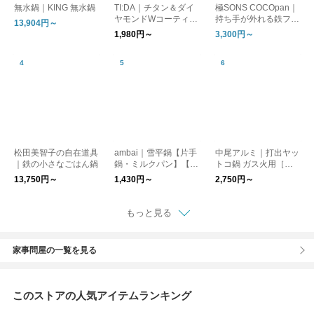
無水鍋｜KING 無水鍋
TI:DA｜チタン＆ダイ
極SONS COCOpan｜
ヤモンドWコーティン
持ち手が外れる鉄フラ
13,904円～
グフライパン、マルチ
イパン
1,980円～
3,300円～
パン【お取り寄せ】
松田美智子の自在道具
ambai｜雪平鍋【片手
中尾アルミ｜打出ヤッ
｜鉄の小さなごはん鍋
鍋・ミルクパン】【キ
トコ鍋 ガス火用［新
ッチン用品】
生活］
13,750円～
1,430円～
2,750円～
もっと見る
家事問屋の一覧を見る
このストアの人気アイテムランキング