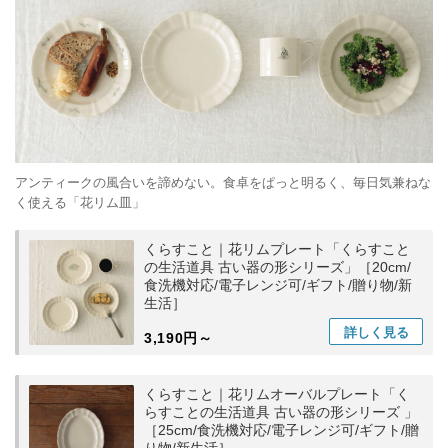
アンティークの風合いを諦めない。食卓をぱっと明るく、毎日気兼ねな
く使える「花リム皿」
くらすこと｜花リムプレート「くらすこと
の生活道具 古い器の形シリーズ」［20cm/
食洗機対応/電子レンジ可/ギフト/贈り物/新
生活］
詳しく
見る
3,190円～
くらすこと｜花リムオーバルプレート「く
らすことの生活道具 古い器の形シリーズ 」
［25cm/食洗機対応/電子レンジ可/ギフト/贈
り物/新生活］