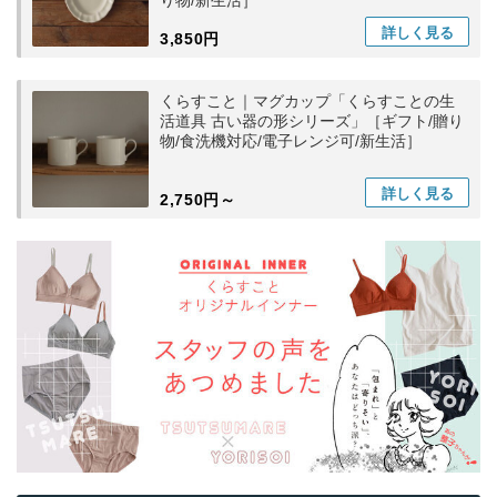
詳しく
見る
3,850円
くらすこと｜マグカップ「くらすことの生
活道具 古い器の形シリーズ」［ギフト/贈り
物/食洗機対応/電子レンジ可/新生活］
詳しく
見る
2,750円～