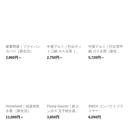
家事問屋｜フライパン
中尾アルミ｜打出ヤッ
中尾アルミ｜打出雪平
カバー［新生活］
トコ鍋 ガス火用［新
鍋 ガス火用［新生
生活］
活］
3,960円～
2,750円～
5,720円～
Homeland｜信楽米炊
Flying Saucer｜鉄エ
4W1H コンパクトフラ
き釜 ［新生活］
ンボス 玉子焼き器
イヤー
［新生活］
11,000円～
3,850円
6,050円