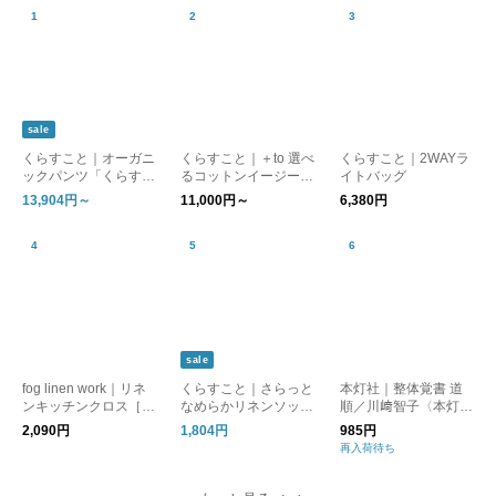
sale
くらすこと｜オーガニ
くらすこと｜＋to 選べ
くらすこと｜2WAYラ
ックパンツ「くらすこ
るコットンイージーパ
イトバッグ
との日常生活着」
ンツ
13,904円～
11,000円～
6,380円
sale
fog linen work｜リネ
くらすこと｜さらっと
本灯社｜整体覚書 道
ンキッチンクロス［ギ
なめらかリネンソック
順／川﨑智子〈本灯社
フト/贈り物］
ス［ギフト/贈り物］
の本〉
2,090円
1,804円
985円
再入荷待ち