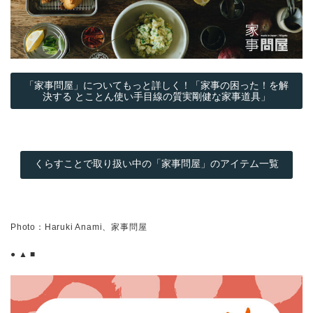
「家事問屋」についてもっと詳しく！「家事の困った！を解
決する とことん使い手目線の質実剛健な家事道具」
くらすことで取り扱い中の「家事問屋」のアイテム一覧
Photo：Haruki Anami、家事問屋
● ▲ ■