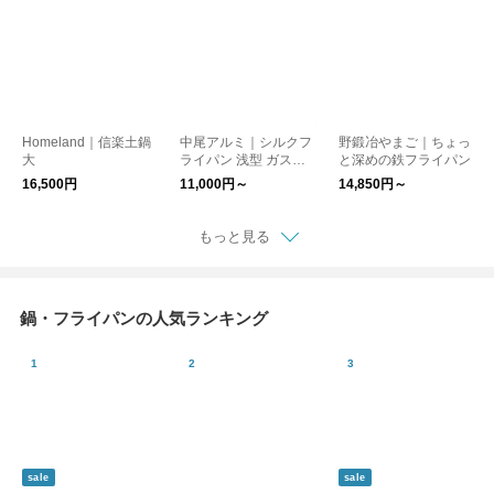
Homeland｜信楽土鍋
中尾アルミ｜シルクフ
野鍛冶やまご｜ちょっ
大
ライパン 浅型 ガス火
と深めの鉄フライパン
用［新生活］
16,500円
11,000円～
14,850円～
もっと見る
鍋・フライパンの人気ランキング
sale
sale