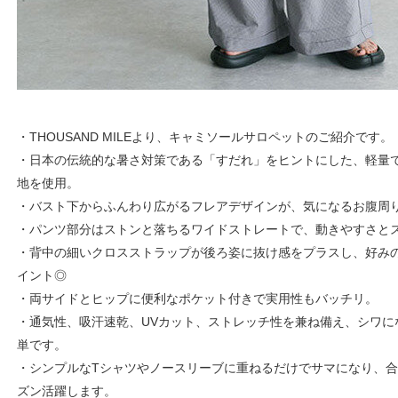
・THOUSAND MILEより、キャミソールサロペットのご紹介です。
・日本の伝統的な暑さ対策である「すだれ」をヒントにした、軽量
地を使用。
・バスト下からふんわり広がるフレアデザインが、気になるお腹周
・パンツ部分はストンと落ちるワイドストレートで、動きやすさと
・背中の細いクロスストラップが後ろ姿に抜け感をプラスし、好み
イント◎
・両サイドとヒップに便利なポケット付きで実用性もバッチリ。
・通気性、吸汗速乾、UVカット、ストレッチ性を兼ね備え、シワに
単です。
・シンプルなTシャツやノースリーブに重ねるだけでサマになり、
ズン活躍します。