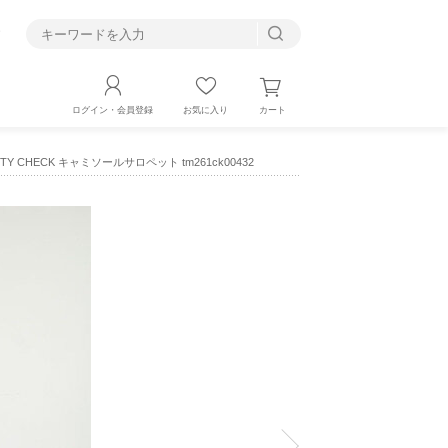
す
カート
ログイン・会員登録
お気に入り
ILITY CHECK キャミソールサロペット tm261ck00432