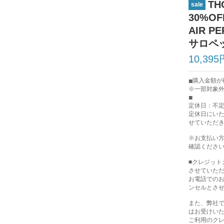
TH
sale
30%OF
AIR P
サロペット
10,395
購入金額が税
※一部対象
定休日：不
定休日にい
せていただ
※お支払い
確認くださ
■クレジッ
させていた
お電話での
ンセルとさ
また、弊社で
はお受けい
ご利用のク