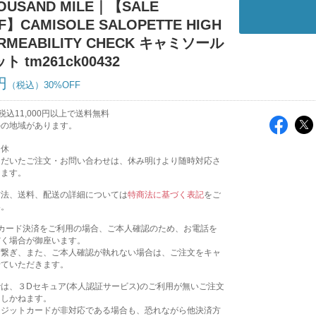
OUSAND MILE｜【SALE
F】CAMISOLE SALOPETTE HIGH
ERMEABILITY CHECK キャミソール
 tm261ck00432
円
30%OFF
込11,000円以上で送料無料
外の地域があります。
定休
ただいたご注文・お問い合わせは、休み明けより随時対応さ
きます。
方法、送料、配送の詳細については
特商法に基づく表記
をご
い。
トカード決済をご利用の場合、ご本人確認のため、お電話を
だく場合が御座います。
お繋ぎ、また、ご本人確認が執れない場合は、ご注文をキャ
せていただきます。
は、３Dセキュア(本人認証サービス)のご利用が無いご注文
たしかねます。
レジットカードが非対応である場合も、恐れながら他決済方