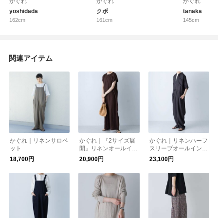
かぐれ
かぐれ
かぐれ
yoshidada
クボ
tanaka
162cm
161cm
145cm
関連アイテム
かぐれ｜リネンサロペ
かぐれ｜『2サイズ展
かぐれ｜リネンハーフ
ット
開』リネンオールイン
スリーブオールインワ
ワン
ン
18,700円
20,900円
23,100円