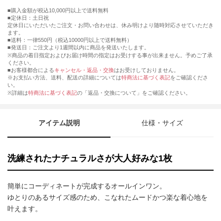
購入金額が税込10,000円以上で送料無料
定休日：土日祝
定休日にいただいたご注文・お問い合わせは、休み明けより随時対応させていただき
ます。
■送料：一律550円（税込10000円以上で送料無料）
■発送日：ご注文より1週間以内に商品を発送いたします。
※商品の着日指定およびお届け時間の指定はお受けする事が出来ません。予めご了承
ください。
■お客様都合による
キャンセル・返品・交換
はお受けしておりません。
※お支払い方法、送料、配送の詳細については
特商法に基づく表記
をご確認くださ
い。
※詳細は
特商法に基づく表記
の「返品・交換について」をご確認ください。
アイテム説明
仕様・サイズ
洗練されたナチュラルさが大人好みな1枚
簡単にコーディネートが完成するオールインワン。
ゆとりのあるサイズ感のため、こなれたムードかつ楽な着心地を
叶えます。