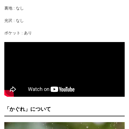
裏地 : なし
光沢 : なし
ポケット : あり
「かぐれ」について