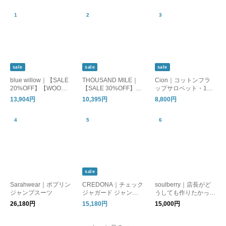
sale
sale
sale
blue willow｜【SALE
THOUSAND MILE｜
Cion｜コットンフラ
20%OFF】【WOODY
【SALE 30%OFF】C
ップサロペット・19-2
別注カラー】リネンオ
AMISOLE SALOPETT
5104
13,904円
10,395円
8,800円
ールインワン レディ
E HIGH AIR PERMEA
ース サロペットパン
BILITY キャミソール
ツ リネン ワイド 黒 ブ
サロペット レディー
ラック ブラウン 茶色
ス ボトムス tm261ha0
ダークグレー 01fup14
0432
238
sale
Sarahwear｜ポプリン
CREDONA｜チェック
soulberry｜店長がど
ジャンプスーツ
ジャガード ジャンプ
うしても作りたかっ
スーツ CHECK JQ JU
た、ナチュかっこいい
26,180円
15,180円
15,000円
MP SUIT 1426130003
サロペット
-0