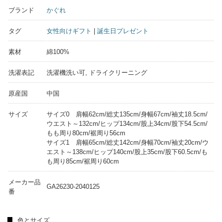
ブランド
かぐれ
タグ
女性向けギフト
|
誕生日プレゼント
素材
綿100%
洗濯表記
洗濯機洗い可, ドライクリーニング
原産国
中国
サイズ
サイズ0 肩幅62cm/総丈135cm/身幅67cm/袖丈18.5cm/
ウエスト～132cm/ヒップ134cm/股上34cm/股下54.5cm/
もも周り80cm/裾周り56cm
サイズ1 肩幅65cm/総丈142cm/身幅70cm/袖丈20cm/ウ
エスト～138cm/ヒップ140cm/股上35cm/股下60.5cm/も
も周り85cm/裾周り60cm
メーカー品
GA26230-2040125
番
色とサイズ