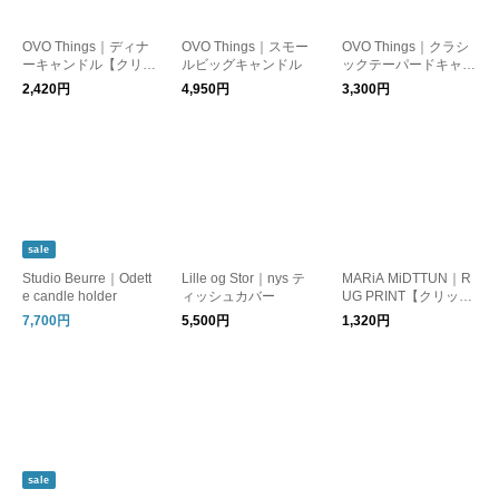
OVO Things｜ディナ
OVO Things｜スモー
OVO Things｜クラシ
ーキャンドル【クリッ
ルビッグキャンドル
ックテーパードキャン
クポスト対応】
ドル【クリックポスト
2,420円
4,950円
3,300円
対応】
sale
Studio Beurre｜Odett
Lille og Stor｜nys テ
MARiA MiDTTUN｜R
e candle holder
ィッシュカバー
UG PRINT【クリック
ポスト対応】
7,700円
5,500円
1,320円
sale