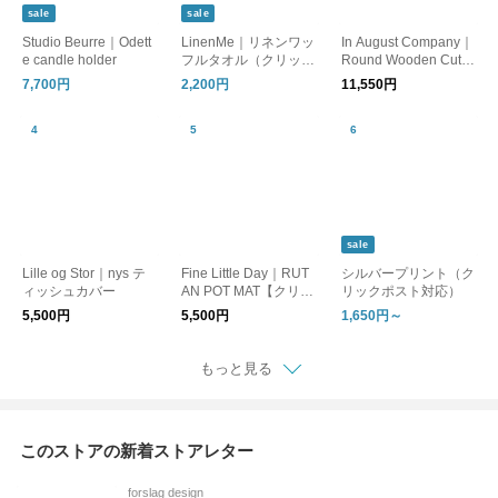
sale
sale
Studio Beurre｜Odett
LinenMe｜リネンワッ
In August Company｜
e candle holder
フルタオル（クリック
Round Wooden Cuttin
ポスト対応）
g Board
7,700円
2,200円
11,550円
sale
Lille og Stor｜nys テ
Fine Little Day｜RUT
シルバープリント（ク
ィッシュカバー
AN POT MAT【クリッ
リックポスト対応）
クポスト対応】
5,500円
5,500円
1,650円～
もっと見る
このストアの新着ストアレター
forslag design