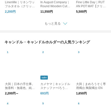
LinenMe｜リネンワッ
In August Company｜
Fine Little Day｜RUT
フルタオル（クリック
Round Wooden Cuttin
AN POT MAT【クリッ
ポスト対応）
g Board
クポスト対応】
2,200円
11,550円
5,500円
もっと見る
キャンドル・キャンドルホルダーの人気ランキング
sale
大與｜日本の手仕事。
カメヤマ｜キャンドル
大與｜まめろうそく専
無香料・無着色、純植
スナッファー/ろうそ
用燭台 陶製燭台 EN
物性の お米のブロッ
く消し
2,200円～
693円
1,650円
クキャンドル kurashis
ha ろうそく