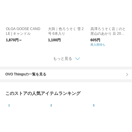
OLGA GOOSE CAND
大與｜色ろうそく 雪 2
高澤ろうそく店｜のと
LE | キャンドル
号 6本入り
里山のあかり 豆 20本
入り
1,870円～
1,100円
605円
再入荷待ち
もっと見る
OVO Thingsの一覧を見る
このストアの人気アイテムランキング