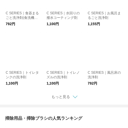
C SERIES｜食器まる
C SERIES｜水回りの
C SERIES｜お風呂ま
ごと洗浄剤(食洗機用
撥水コーティング剤
るごと洗浄剤
＋つけ置き)
792円
1,100円
1,155円
C SERIES｜トイレタ
C SERIES｜トイレノ
C SERIES｜風呂床の
ンクの洗浄剤
ズルの洗浄剤
洗浄剤
1,100円
1,100円
792円
もっと見る
掃除用品・掃除ブラシの人気ランキング