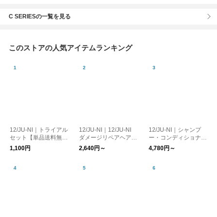
C SERIESの一覧を見る
このストアの人気アイテムランキング
12/JU-NI｜トライアル
12/JU-NI｜12/JU-NI
12/JU-NI｜シャンプ
セット【単品送料無
ダメージリペアヘアミ
ー・コンディショナー
料】
ルク
（ボトル/詰替）【送
1,100円
2,640円～
4,780円～
料無料】