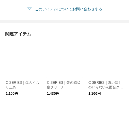
このアイテムについてお問い合わせする
関連アイテム
C SERIES｜鏡のくも
C SERIES｜鏡の鱗状
C SERIES｜洗い流し
り止め
痕クリーナー
のいらない洗面台クリ
ーナー
1,100円
1,430円
1,100円