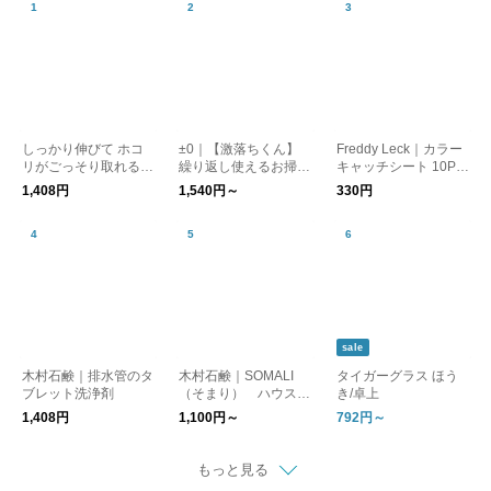
しっかり伸びて ホコ
±0｜【激落ちくん】
Freddy Leck｜カラー
リがごっそり取れる
繰り返し使えるお掃除
キャッチシート 10P fl
すき間職人 / 掃除 グッ
モップ
-188-ms
1,408円
1,540円～
330円
ズ ブラシ モップ
sale
木村石鹸｜排水管のタ
木村石鹸｜SOMALI
タイガーグラス ほう
ブレット洗浄剤
（そまり） ハウスケ
き/卓上
アシリーズ
1,408円
1,100円～
792円～
もっと見る