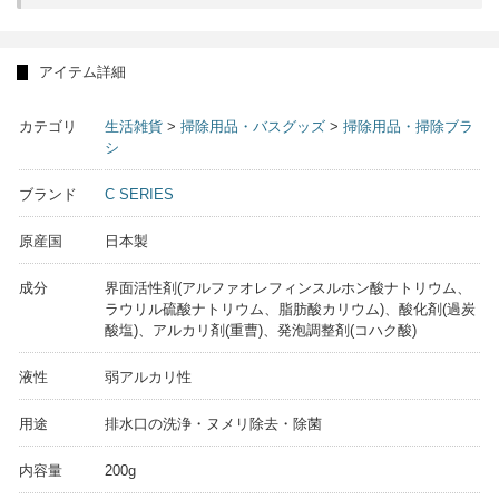
アイテム詳細
カテゴリ
生活雑貨
>
掃除用品・バスグッズ
>
掃除用品・掃除ブラ
シ
ブランド
C SERIES
原産国
日本製
成分
界面活性剤(アルファオレフィンスルホン酸ナトリウム、
ラウリル硫酸ナトリウム、脂肪酸カリウム)、酸化剤(過炭
酸塩)、アルカリ剤(重曹)、発泡調整剤(コハク酸)
液性
弱アルカリ性
用途
排水口の洗浄・ヌメリ除去・除菌
内容量
200g