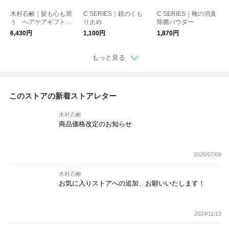
木村石鹸｜髪も心も潤
C SERIES｜鏡のくも
C SERIES｜靴の消臭
う ヘアケアギフト
り止め
除菌パウダー
（J1）
6,430円
1,100円
1,870円
もっと見る
このストアの新着ストアレター
木村石鹸
商品価格改定のお知らせ
2026/07/09
木村石鹸
お気に入りストアへの追加、お願いいたします！
2024/11/13