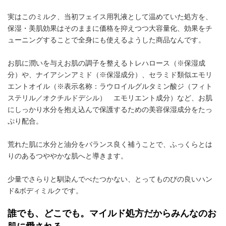
実はこのミルク、当初フェイス用乳液として温めていた処方を、
保湿・美肌効果はそのままに価格を抑えつつ大容量化、効果をチ
ューニングすることで全身にも使えるようした商品なんです。
お肌に潤いを与えお肌の調子を整えるトレハロース（※保湿成
分）や、ナイアシンアミド（※保湿成分）、セラミド類似エモリ
エントオイル（※表示名称：ラウロイルグルタミン酸ジ（フィト
ステリル／オクチルドデシル） エモリエント成分）など、お肌
にしっかり水分を抱え込んで保護するための美容保湿成分をたっ
ぷり配合。
荒れた肌に水分と油分をバランス良く補うことで、ふっくらとは
りのあるつややかな肌へと導きます。
少量でさらりと馴染んでべたつかない、とってものびの良いハン
ド&ボディミルクです。
誰でも、どこでも。マイルド処方だからみんなのお