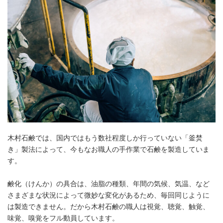
木村石鹸では、国内ではもう数社程度しか行っていない「釜焚
き」製法によって、今もなお職人の手作業で石鹸を製造していま
す。
鹸化（けんか）の具合は、油脂の種類、年間の気候、気温、など
さまざまな状況によって微妙な変化があるため、毎回同じように
は製造できません。だから木村石鹸の職人は視覚、聴覚、触覚、
味覚、嗅覚をフル動員しています。