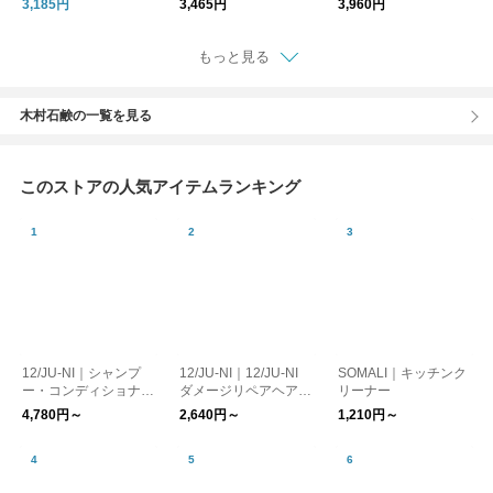
3,185円
3,465円
3,960円
もっと見る
木村石鹸の一覧を見る
このストアの人気アイテムランキング
12/JU-NI｜シャンプ
12/JU-NI｜12/JU-NI
SOMALI｜キッチンク
ー・コンディショナー
ダメージリペアヘアミ
リーナー
（ボトル/詰替）【送
ルク
4,780円～
2,640円～
1,210円～
料無料】