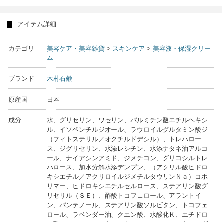
アイテム詳細
カテゴリ
美容ケア・美容雑貨
>
スキンケア
>
美容液・保湿クリー
ム
ブランド
木村石鹸
原産国
日本
成分
水、グリセリン、ワセリン、パルミチン酸エチルヘキシ
ル、イソペンチルジオール、ラウロイルグルタミン酸ジ
（フィトステリル／オクチルドデシル）、トレハロー
ス、ジグリセリン、水添レシチン、水添ナタネ油アルコ
ール、ナイアシンアミド、ジメチコン、グリコシルトレ
ハロース、加水分解水添デンプン、（アクリル酸ヒドロ
キシエチル／アクリロイルジメチルタウリンＮａ）コポ
リマー、ヒドロキシエチルセルロース、ステアリン酸グ
リセリル（ＳＥ）、酢酸トコフェロール、アラントイ
ン、パンテノール、ステアリン酸ソルビタン、トコフェ
ロール、ラベンダー油、クエン酸、水酸化Ｋ、エチドロ