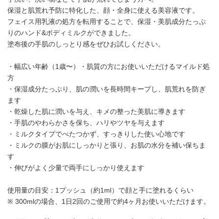
保湿と肌荒れ予防に特化した、顔・全身に使える美容液です。
フェイス用乳液の処方を転用することで、保湿・美肌成分たっぷ
りのハンド&ボディミルクができました。
塗布後の手肌のしっとり感をぜひお試しください。
・幅広い年齢（1歳〜）・肌質の方にお使いいただけるマイルド処
方
・保湿成分たっぷり、肌の潤いを長時間キープし、肌荒れを防ぎ
ます
・乾燥した肌に潤いを与え、キメの整った美肌に導きます
・手肌のやわらかさを保ち、ハリやツヤを与えます
・ミルクタイプでべたつかず、すっきりした使い心地です
・ミルクの膜がお肌にしっかりと張り、お肌の水分を補い保ちま
す
・伸びがよく少量で両手にしっかり使えます
使用量の目安：1プッシュ（約1ml）で顔と手に塗れるくらい
※ 300mlの場合、1日2回のご使用で約4ヶ月お使いいただけます。