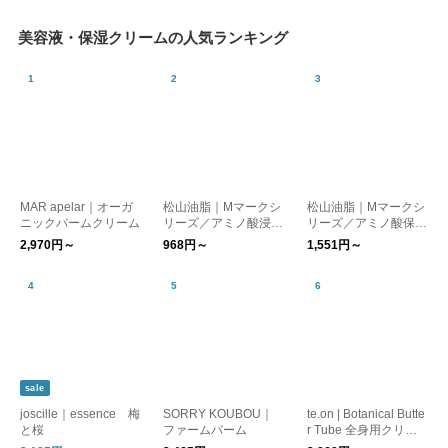
美容液・保湿クリームの人気ランキング
MAR apelar｜オーガ
松山油脂｜Mマークシ
松山油脂｜Mマークシ
ニックバームクリーム
リーズ／アミノ酸浸透
リーズ／アミノ酸保湿
水
ローション
2,970円～
968円～
1,551円～
sale
joscille｜essence 梅
SORRY KOUBOU｜
te.on | Botanical Butte
と桜
ファームバーム
r Tube 全身用クリー
ム