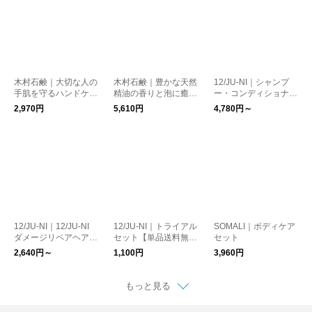
木村石鹸｜大切な人の
木村石鹸｜豊かな天然
12/JU-NI｜シャンプ
手肌を守るハンドケア
精油の香りと泡に癒や
ー・コンディショナー
ギフト（S8）
される ボディケアギ
（ボトル/詰替）【送
2,970円
5,610円
4,780円～
フト（S2）
料無料】
12/JU-NI｜12/JU-NI
12/JU-NI｜トライアル
SOMALI｜ボディケア
ダメージリペアヘアミ
セット【単品送料無
セット
ルク
料】
2,640円～
1,100円
3,960円
もっと見る