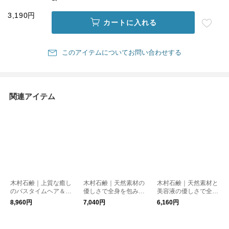
3,190円
カートに入れる
このアイテムについてお問い合わせする
関連アイテム
木村石鹸｜上質な癒し
木村石鹸｜天然素材の
木村石鹸｜天然素材と
のバスタイムヘア＆ボ
優しさで全身を包み込
美容液の優しさで全身
ディケアギフト（JS
むハンド&ボディケア
を包み込むボディケア
8,960円
7,040円
6,160円
1）
ギフト（S7）
ギフト（S9）