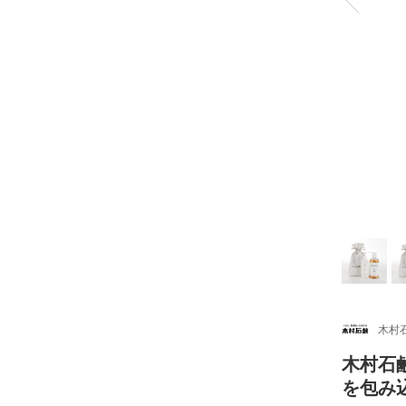
木村
木村石
を包み