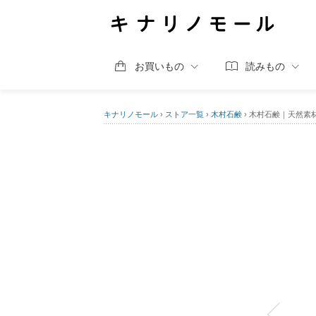
お買いもの
読みもの
キナリノモール
›
ストア一覧
›
木村石鹸
›
木村石鹸｜天然素