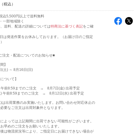
税込5,500円以上で送料無料
・一部地域除く
法、送料、配送の詳細については
特商法に基づく表記
をご確
。
祝日は発送作業をお休みしております。（お届け日のご指定
。）
ご注文・配送についてのお知らせ■
期間】
(土) ～ 8月16日(日)
日について】
) 午前8:59までのご注文 → 8月7日(金) 出荷予定
水) 午前8:59までのご注文 → 8月12日(水) 出荷予定
(水)は出荷業務のみ実施いたします。お問い合わせ対応休止の
が必要なご注文は出荷対象外となります。
数によっては上記期間に出荷できない可能性がございます。
はお早めのご注文をお願いいたします。
前後は物流状況等により、ご指定日にお届けできない場合が