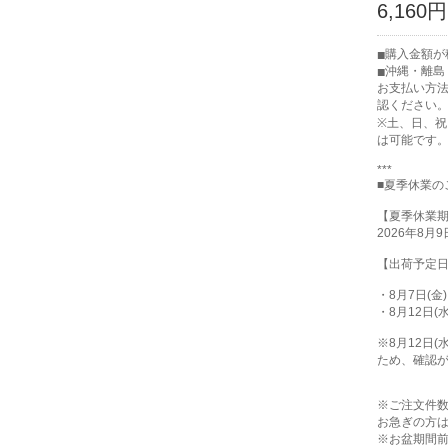
6,160円
購入金額が
沖縄・離島
お支払い方
認ください
※土、日、
は可能です
***
■夏季休業の
【夏季休業
2026年8月9日
【出荷予定
・8月7日(金
・8月12日(
※8月12日
ため、確認
※ご注文件
お急ぎの方
※お盆期間