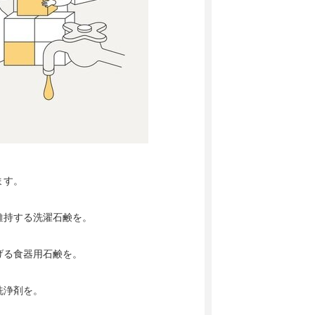
ます。
維持する洗濯石鹸を。
げる食器用石鹸を。
洗浄剤を。