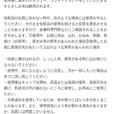
使用後に通常のシャンプー、コンディショナーをしていただきま
すときしみ等は解消されます。
化粧品がお肌に合わない時や、次のような場合には使用を中止し
てください。そのまま化粧品の使用を続けると症状を悪化させる
ことがありますので、皮膚科専門医などにご相談されることをお
すすめします。①使用中、お肌に赤み、はれ、かゆみ、刺激、色
抜け（白斑等）、黒ずみ等の異常があらわれた場合②使用したお
肌に直接日光があたって上記のような異常があらわれた場合
・頭皮に傷やはれもの、しっしん等、異常がある時にはお使いに
ならないでください。
・使用中、目に入らないように注意し、万が一目に入った場合は
水でに洗い流してください。
・使用後はキャップを閉め、高温または低温の場所、直射日光を
避け、乳幼児の手の届かないところに保管し、お早めにご使用く
ださい。
・天然成分を使用しているため、色や香りにばらつきが生じるこ
とがあります。また、保管状況により色が変わる場合があります
が、品質には問題ございません。