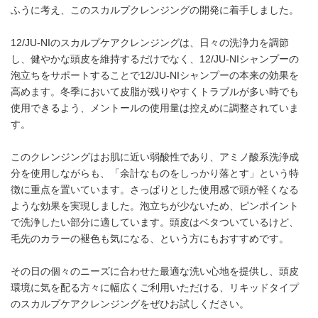
ふうに考え、このスカルプクレンジングの開発に着手しました。
12/JU-NIのスカルプケアクレンジングは、日々の洗浄力を調節
し、健やかな頭皮を維持するだけでなく、12/JU-NIシャンプーの
泡立ちをサポートすることで12/JU-NIシャンプーの本来の効果を
高めます。冬季において皮脂が残りやすくトラブルが多い時でも
使用できるよう、メントールの使用量は控えめに調整されていま
す。
このクレンジングはお肌に近い弱酸性であり、アミノ酸系洗浄成
分を使用しながらも、「余計なものをしっかり落とす」という特
徴に重点を置いています。さっぱりとした使用感で頭が軽くなる
ような効果を実現しました。泡立ちが少ないため、ピンポイント
で洗浄したい部分に適しています。頭皮はベタついているけど、
毛先のカラーの褪色も気になる、という方にもおすすめです。
その日の個々のニーズに合わせた最適な洗い心地を提供し、頭皮
環境に気を配る方々に幅広くご利用いただける、リキッドタイプ
のスカルプケアクレンジングをぜひお試しください。