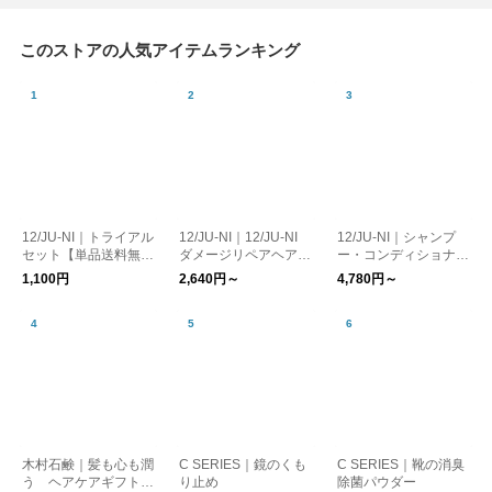
このストアの人気アイテムランキング
12/JU-NI｜トライアル
12/JU-NI｜12/JU-NI
12/JU-NI｜シャンプ
セット【単品送料無
ダメージリペアヘアミ
ー・コンディショナー
料】
ルク
（ボトル/詰替）【送
1,100円
2,640円～
4,780円～
料無料】
木村石鹸｜髪も心も潤
C SERIES｜鏡のくも
C SERIES｜靴の消臭
う ヘアケアギフト
り止め
除菌パウダー