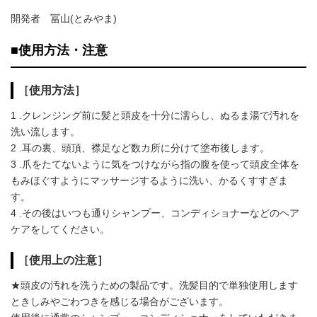
開発者 冨山(とみやま)
■使用方法・注意
［使用方法］
1 .クレンジング前に髪と頭皮を十分に濡らし、ぬるま湯で汚れを
洗い流します。
2 .耳の裏、頭頂、襟足など数カ所に分けて塗布後します。
3 .爪をたてないように気をつけながら指の腹を使って頭皮全体を
もみほぐすようにマッサージするように洗い、かるくすすぎま
す。
4 .その後はいつも通りシャンプー、コンディショナーなどのヘア
ケアをしてください。
［使用上の注意］
★頭皮の汚れを洗うための製品です。洗髪目的で単独使用します
ときしみやごわつきを感じる場合がございます。