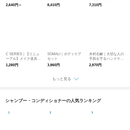
ルク
2,640円～
8,410円
7,310円
C SERIES｜【リニュ
SOMALI｜ボディケア
木村石鹸｜大切な人の
ーアル】メイク道具ク
セット
手肌を守るハンドケア
リーナー
ギフト（S8）
1,280円
3,960円
2,970円
もっと見る
シャンプー・コンディショナーの人気ランキング