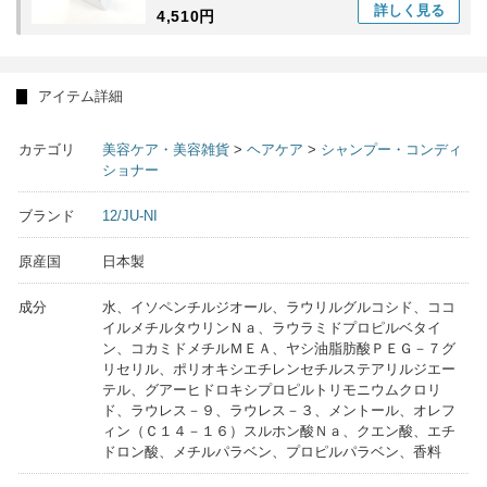
詳しく
見る
4,510円
アイテム詳細
カテゴリ
美容ケア・美容雑貨
>
ヘアケア
>
シャンプー・コンディ
ショナー
ブランド
12/JU-NI
原産国
日本製
成分
水、イソペンチルジオール、ラウリルグルコシド、ココ
イルメチルタウリンＮａ、ラウラミドプロピルベタイ
ン、コカミドメチルＭＥＡ、ヤシ油脂肪酸ＰＥＧ－７グ
リセリル、ポリオキシエチレンセチルステアリルジエー
テル、グアーヒドロキシプロピルトリモニウムクロリ
ド、ラウレス－９、ラウレス－３、メントール、オレフ
ィン（Ｃ１４－１６）スルホン酸Ｎａ、クエン酸、エチ
ドロン酸、メチルパラベン、プロピルパラベン、香料