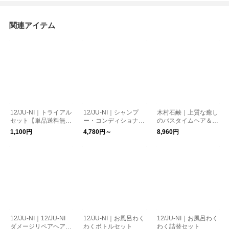
関連アイテム
12/JU-NI｜トライアル
12/JU-NI｜シャンプ
木村石鹸｜上質な癒し
セット【単品送料無
ー・コンディショナー
のバスタイムヘア＆ボ
料】
（ボトル/詰替）【送
ディケアギフト（JS
1,100円
4,780円～
8,960円
料無料】
1）
12/JU-NI｜12/JU-NI
12/JU-NI｜お風呂わく
12/JU-NI｜お風呂わく
ダメージリペアヘアミ
わくボトルセット
わく詰替セット