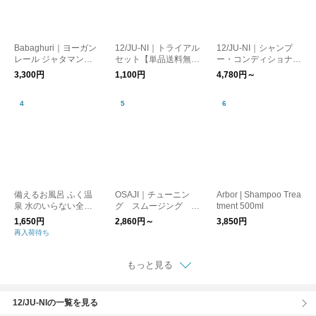
Babaghuri｜ヨーガン
12/JU-NI｜トライアル
12/JU-NI｜シャンプ
レール ジャタマンシ
セット【単品送料無
ー・コンディショナー
のシャンプー&リンス
料】
（ボトル/詰替）【送
3,300円
1,100円
4,780円～
料無料】
備えるお風呂 ふく温
OSAJI｜チューニン
Arbor | Shampoo Trea
泉 水のいらない全身
グ スムージング シ
tment 500ml
シャンプー パウチタ
ャンプー コンディシ
1,650円
2,860円～
3,850円
イプ 500ml
ョナー
再入荷待ち
もっと見る
12/JU-NIの一覧を見る