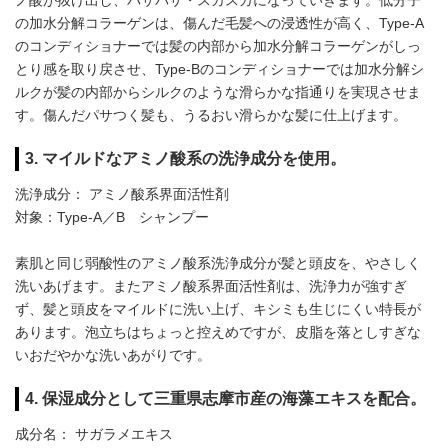
ノ酸が抜け出し、パサパサ・スカスカになっていきます。低分子
の加水分解コラーゲンは、傷んだ毛髪への浸透性が高く、Type-A
のコンディショナーでは髪の内部から加水分解コラーゲンがしっ
とり感を取り戻させ、Type-Bのコンディショナーでは加水分解シ
ルクが髪の内部からシルクのような滑らかな指通りを実現させま
す。傷んだパサつく髪も、うるおい滑らかな髪に仕上げます。
3. マイルドなアミノ酸系の洗浄成分を使用。
洗浄成分： アミノ酸系界面活性剤
対象：Type-A／B シャンプー
素肌と同じ弱酸性のアミノ酸系洗浄成分が髪と頭皮を、やさしく
洗いあげます。またアミノ酸系界面活性剤は、洗浄力が強すぎ
ず、髪と頭皮をマイルドに洗い上げ、キシミも生じにくい特長が
あります。泡立ちはちょっと控えめですが、皮脂を落としすぎな
いおだやかな洗いあがりです。
4. 保湿成分として三重県志摩市産の海藻エキスを配合。
成分名： サガラメエキス