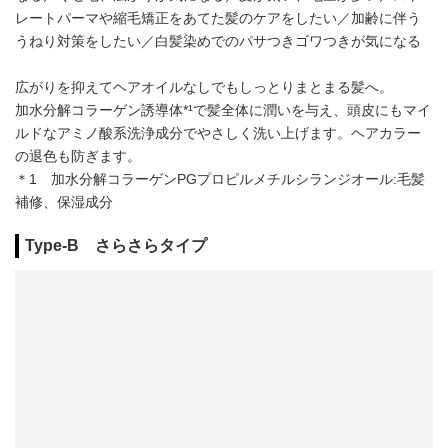
レートパーマや縮毛矯正をあてた髪のケアをしたい／加齢に伴う
うねり対策をしたい／白髪染めでのパサつきゴワつきが気になる
広がりを抑えてヘアオイルなしでもしっとりまとまる髪へ。
加水分解コラーゲン誘導体*¹で髪全体に潤いを与え、頭皮にもマイ
ルドなアミノ酸系洗浄成分でやさしく洗い上げます。ヘアカラー
の退色も防ぎます。
＊1 加水分解コラーゲンPGプロピルメチルシランジオール:毛髪
補修、保湿成分
Type-B さらさらタイプ