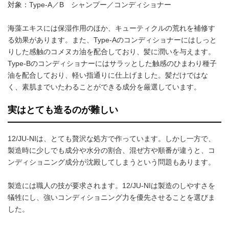
対象：Type-A／B シャンプー／コンディショナー
海藻エキスには保湿作用のほか、キューティクルの荒れを補修す
る効果があります。また、Type-Aのコンディショナーにはしっと
りした感触のコメヌカ油を配合しており、髪に潤いを与えます。
Type-Bのコンディショナーにはサラッとした触感のひまわり種子
油を配合しており、軽い指通りに仕上げました。髪だけではな
く、素肌までいたわることができる成分を厳選しています。
実はとても造るのが難しい
12/JU-NIは、とても贅沢な処方で作っています。しかし一方で、
製造時に少しでも成分や水分の割合、混ぜ方や順番が違うと、コ
ンディショニング成分が沈殿してしまうという問題もあります。
製造には職人の技が要求されます。12/JU-NIは製造のしやすさを
犠牲にし、強いコンディショニング力を優先させることを選びま
した。