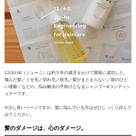
12/JU-NI（ジューニ）は約５年の歳月をかけて開発に成功した、
傷んだ髪／くせ毛／切れ毛／枝毛／髪がまとまらない／朝のひど
い寝癖／などの、悩み解決の手助けとなるシャンプー&コンディシ
ョナーです。
※少し長いページですが、髪に悩んでいる方はぜひじっくり読んで
みてください。
髪のダメージは、心のダメージ。