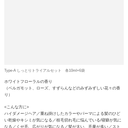
Type-A しっとりトライアルセット 各10ml×6袋
ホワイトフローラルの香り
（ベルガモット、ローズ、すずらんなどのみずみずしい花々の香
り）
<こんな方に>
ハイダメージヘア／重ね掛けしたカラーやパーマによる髪のひど
い乾燥やキシミが気になる／枝毛切れ毛に悩んでいる/寝癖が気に
なる／くせ毛、広がりが気になる／髪が太い、毛量が多い／スト