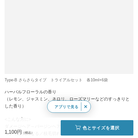
Type-B さらさらタイプ トライアルセット 各10ml×6袋
ハーバルフローラルの香り
（レモン、ジャスミン、ネロリ、ローズマリーなどのすっきりと
した香り）
アプリで見る
<こんな方に>
ダメージヘア～バージンヘア／カラーやパーマによる髪の乾燥や
色とサイズを選択
1,100円
キシミが気になる／枝毛切れ毛に悩んでいる／直毛～軽いくせ毛