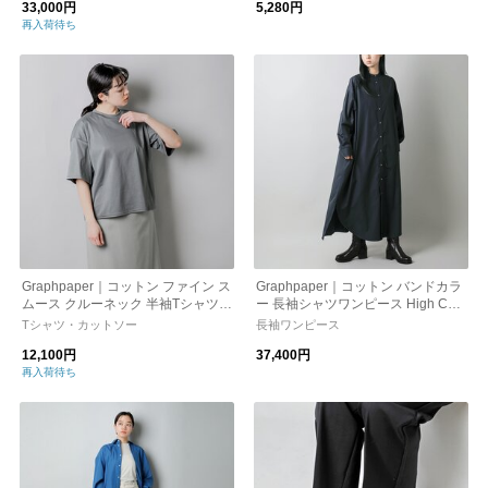
33,000円
5,280円
再入荷待ち
Graphpaper｜コットン ファイン ス
Graphpaper｜コットン バンドカラ
ムース クルーネック 半袖Tシャツ
ー 長袖シャツワンピース High Cou
“Fine Smooth Crew Neck Tee” gl25
nt Broad Oversized Band Collar Shi
Tシャツ・カットソー
長袖ワンピース
1-70201b-fn
rt Dress gl261-60036b
12,100円
37,400円
再入荷待ち