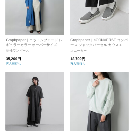
Graphpaper｜コットンブロード レ
Graphpaper｜×CONVERSE コンバ
ギュラーカラー オーバーサイズ シ
ース ジャックパーセル カウスエー
ャツ ドレス gl231-60084b-c-rf
ド スリッポン “Jack Purcell for Gra
長袖ワンピース
スニーカー
phpaper Slip-on” gu243-90011-yo
35,200円
18,700円
再入荷待ち
再入荷待ち