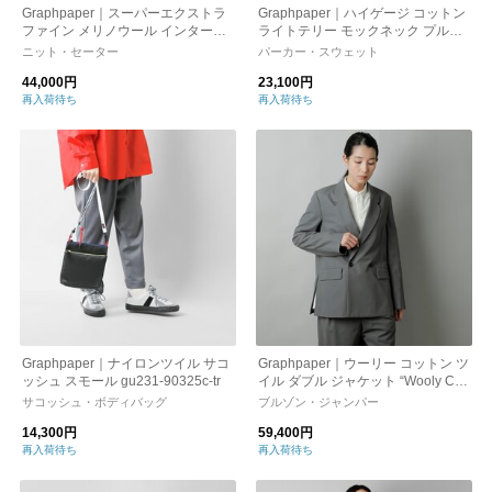
Graphpaper｜スーパーエクストラ
Graphpaper｜ハイゲージ コットン
ファイン メリノウール インターシ
ライトテリー モックネック プルオ
ャ ニット プルオーバー “Fine Wool
ーバー “Cotton Light Terry Mock Ne
ニット・セーター
パーカー・スウェット
Intarsia Knit” gu243-80139-tr
ck” gu243-70236l-kk
44,000円
23,100円
再入荷待ち
再入荷待ち
Graphpaper｜ナイロンツイル サコ
Graphpaper｜ウーリー コットン ツ
ッシュ スモール gu231-90325c-tr
イル ダブル ジャケット “Wooly Cott
on Twill Double Jacket” gl243-2007
サコッシュ・ボディバッグ
ブルゾン・ジャンパー
1b-rf
14,300円
59,400円
再入荷待ち
再入荷待ち