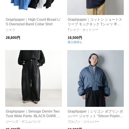
Graphpaper｜High Count Broad L/
Graphpaper｜コットン ショートス
S Oversized Band Collar Shirt
リーブ モックネック Tシャツ 半袖
“S/S Mock Neck Tee” gu241-70108
シャツ
Tシャツ・カットソー
b-yo
28,600円
16,500円
再入荷待ち
Graphpaper｜Selvage Denim Two
Graphpaper｜シリコン ポプリン ボ
Tuck Wide Pants -BLACK DARK FA
ンバー ジャケット “Silicon Poplin P
DE-
aded Bomber” gl233-30295-rf
ジーンズ・デニムパンツ
ブルゾン・ジャンパー