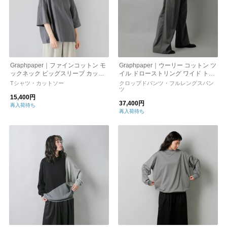
Graphpaper｜ファインコットン モ
Graphpaper｜ウーリー コットン ツ
ックネック ビッグスリーブ カット
イル ドローストリング ワイド トラ
ソー Tシャツ gl231-70257b-mn
ウザー パンツ “Wooly Cotton Twill
Tシャツ・カットソー
クロップドパンツ・フルレングスパン
Drawstring Wide Pants” gl243-400
ツ
15,400円
75b-rf
37,400円
再入荷待ち
再入荷待ち