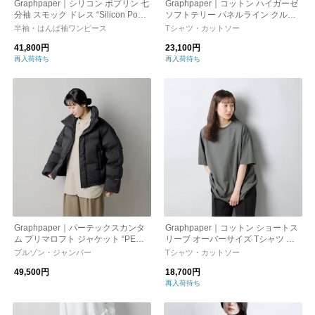
Graphpaper｜シリコン ポプリン 七
Graphpaper｜コットン ハイガーゼ
分袖 スモック ドレス “Silicon Popli
ソフトテリー パネルライン クルー
n 3/4 Sleeve Smock Dress” gl251-6
ネック Tシャツ “High Gauze Soft T
半袖・はんぱ袖ワンピース
Tシャツ・カットソー
0150-mn
erry Panel Line Crew Neck” gl251-
41,800円
23,100円
70237-fn
再入荷待ち
再入荷待ち
Graphpaper｜パーテックスカンタ
Graphpaper｜コットン ショートス
ム プリマロフト ジャケット “PERT
リーブ オーバーサイズ Tシャツ 半
EX QUANTUM AIR insulated Puffer
袖 “S/S Oversized Tee” gu241-7010
ブルゾン・ジャンパー
Tシャツ・カットソー
Jacket” gl253-30439
4b-yo
49,500円
18,700円
再入荷待ち