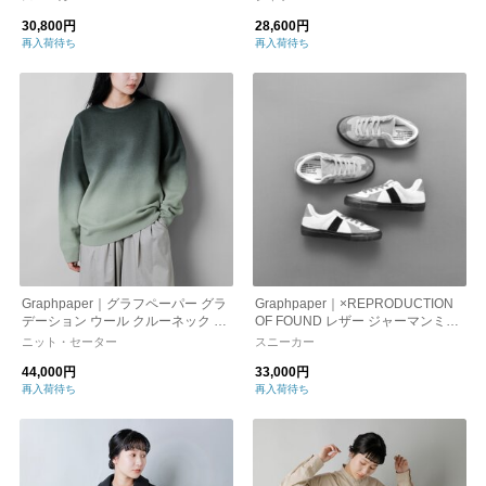
233-50007b-c-mn
30,800円
28,600円
再入荷待ち
再入荷待ち
Graphpaper｜グラフペーパー グラ
Graphpaper｜×REPRODUCTION
デーション ウール クルーネック ニ
OF FOUND レザー ジャーマンミリ
ット プルオーバー “Gradient Dyed
タリートレーナー スニーカー gu23
ニット・セーター
スニーカー
Wool Crew Neck Knit” gu253-8049
1-90330b gu223-90100b-l-mn
44,000円
33,000円
2
再入荷待ち
再入荷待ち