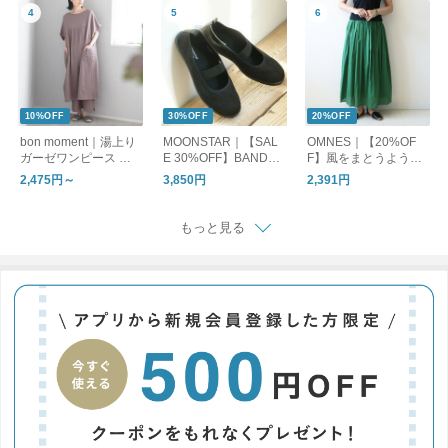
10%OFF
30%OFF
20%OFF
bon moment｜湯上り
MOONSTAR｜【SAL
OMNES｜【20%OF
ガーゼワンピース ル
E 30%OFF】BANDBA
F】風をまとうように
ームワンピース
LLET バンドバレー バ
軽やかに。一枚で決ま
2,475円～
3,850円
2,391円
レーシューズ フラッ
る主役ロングスカート
トシューズ bandballet
もっと見る