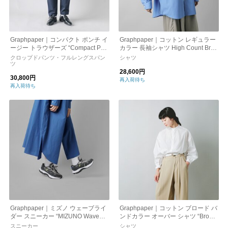
Graphpaper｜コンパクト ポンチ イ
Graphpaper｜コットン レギュラー
ージー トラウザーズ “Compact Pon
カラー 長袖シャツ High Count Broa
te Easy Trousers” gl241-40175b-yo
d L/S Oversized Regular Collar Shi
クロップドパンツ・フルレングスパン
シャツ
ツ
rt gl261-50033b
28,600円
30,800円
再入荷待ち
再入荷待ち
Graphpaper｜ミズノ ウェーブライ
Graphpaper｜コットン ブロード バ
ダー スニーカー “MIZUNO WaveRi
ンドカラー オーバー シャツ “Broad
der B for GP” gu231-90320-mn
L/S Oversized Band Collar Shirt” gl
スニーカー
シャツ