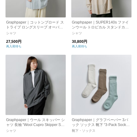
Graphpaper｜コットンブロード ス
Graphpaper｜SUPER140s ファイ
トライプ ロングスリーブ オーバー
ンウール トロピカル スタンドカラ
サイズ レギュラーカラー シャツ gl
ー シャツ gl223-50244-tr
シャツ
シャツ
231-50222b-yh
27,500円
30,800円
再入荷待ち
再入荷待ち
Graphpaper｜ウール スキッパー シ
Graphpaper｜グラフペーパー 3パ
ャツ 長袖 “Wool Cupro Skipper Shir
ック ソックス 靴下 “3-Pack Socks”
t” gu241-50075-ms
gu261-90286c
シャツ
靴下・ソックス