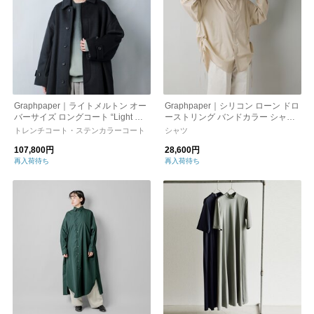
Graphpaper｜ライトメルトン オー
Graphpaper｜シリコン ローン ドロ
バーサイズ ロングコート “Light Mel
ーストリング バンドカラー シャツ
ton Oversized Coat” gu253-10270b
“Silicon Lawn Drawstring Band Coll
トレンチコート・ステンカラーコート
シャツ
ar Shirt” gl251-50296-yh
107,800円
28,600円
再入荷待ち
再入荷待ち