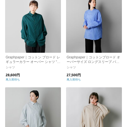
Graphpaper｜コットン ブロード レ
Graphpaper｜コットンブロード オ
ギュラーカラー オーバー シャツ “Br
ーバーサイズ ロングスリーブ バン
oad L/S Oversized Regular Collar
ドカラー シャツ gl231-50087b-c-kk
シャツ
シャツ
Shirt” gl233-50006b-c-mn
グラフペーパー
28,600円
27,500円
再入荷待ち
再入荷待ち