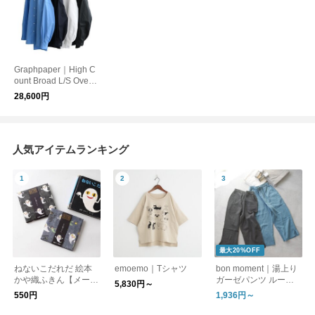
Graphpaper｜High C
ount Broad L/S Oversi
zed Band Collar Shirt
28,600円
人気アイテムランキング
最大20%OFF
ねないこだれだ 絵本
emoemo｜Tシャツ
bon moment｜湯上り
かや織ふきん【メール
ガーゼパンツ ルーム
5,830円～
便可】
パンツ
550円
1,936円～