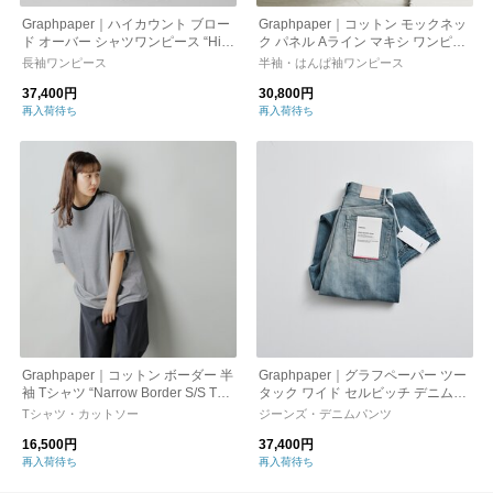
Graphpaper｜ハイカウント ブロー
Graphpaper｜コットン モックネッ
ド オーバー シャツワンピース “Hig
ク パネル Aライン マキシ ワンピー
h Count Broad Regular Oversized
ス “Fine Smooth Mock Neck Panel
長袖ワンピース
半袖・はんぱ袖ワンピース
Shirt Dress” gl233-60038b-c-mn
Line Dress” gl241-70201b-ms
37,400円
30,800円
再入荷待ち
再入荷待ち
Graphpaper｜コットン ボーダー 半
Graphpaper｜グラフペーパー ツー
袖 Tシャツ “Narrow Border S/S Te
タック ワイド セルビッチ デニムパ
e” gu251-70116b-ms
ンツ “Selvage Denim Two Tuck Wid
Tシャツ・カットソー
ジーンズ・デニムパンツ
e Pants” gl261-40062lb
16,500円
37,400円
再入荷待ち
再入荷待ち