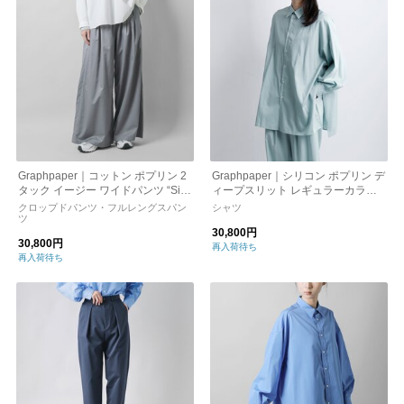
Graphpaper｜コットン ポプリン 2
Graphpaper｜シリコン ポプリン デ
タック イージー ワイドパンツ “Silic
ィープスリット レギュラーカラー
on Poplin Two Tuck Wide Pants” gl
シャツ “Silicon Poplin Deep Slit Re
クロップドパンツ・フルレングスパン
シャツ
243-40150-tr
ツ
gular Collar Shirt” gl261-50183
30,800円
30,800円
再入荷待ち
再入荷待ち