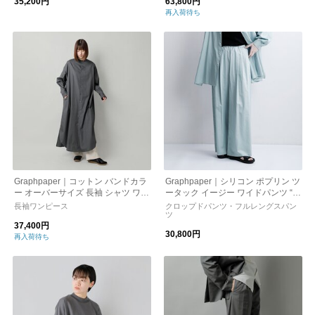
35,200円
63,800円
再入荷待ち
Graphpaper｜コットン バンドカラ
Graphpaper｜シリコン ポプリン ツ
ー オーバーサイズ 長袖 シャツ ワン
ータック イージー ワイドパンツ “Si
ピース “Broad Band Collar Oversiz
licon Poplin Two Tuck Easy Wide P
長袖ワンピース
クロップドパンツ・フルレングスパン
ed Shirt Dress” gl243-60009b-mn
ants” gl261-40187
ツ
37,400円
30,800円
再入荷待ち