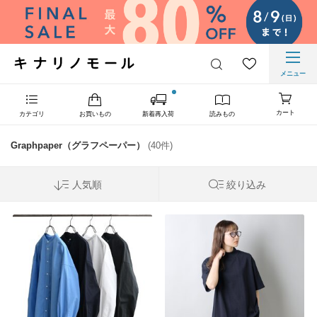
メニュー
カート
カテゴリ
お買いもの
新着再入荷
読みもの
Graphpaper（グラフペーパー）
(40件)
人気順
絞り込み