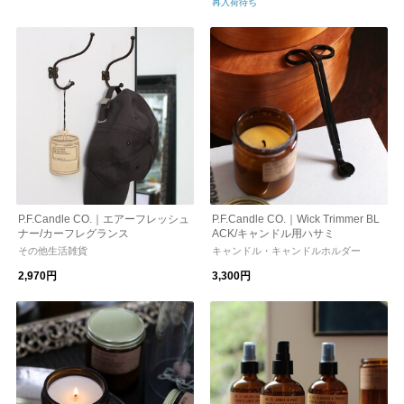
再入荷待ち
P.F.Candle CO.｜エアーフレッシュ
P.F.Candle CO.｜Wick Trimmer BL
ナー/カーフレグランス
ACK/キャンドル用ハサミ
その他生活雑貨
キャンドル・キャンドルホルダー
2,970円
3,300円