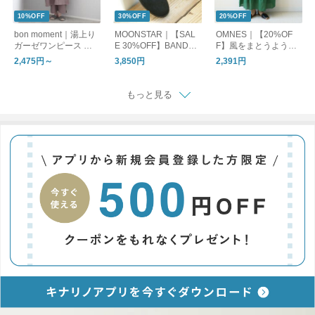
10%OFF
30%OFF
20%OFF
bon moment｜湯上り
MOONSTAR｜【SAL
OMNES｜【20%OF
ガーゼワンピース ル
E 30%OFF】BANDBA
F】風をまとうように
ームワンピース
LLET バンドバレー バ
軽やかに。一枚で決ま
2,475円～
3,850円
2,391円
レーシューズ フラッ
る主役ロングスカート
トシューズ bandballet
もっと見る