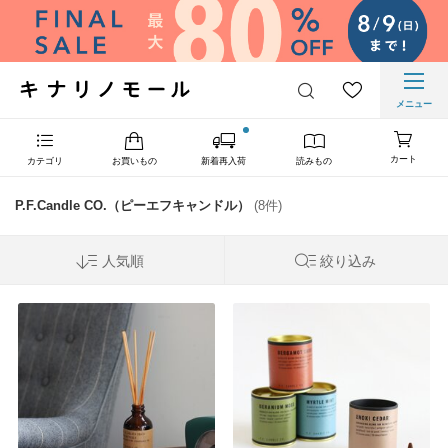
メニュー
カート
カテゴリ
お買いもの
新着再入荷
読みもの
P.F.Candle CO.（ピーエフキャンドル）
(8件)
人気順
絞り込み