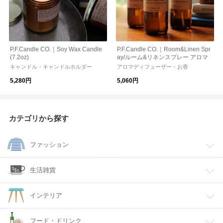
P.F.Candle CO.｜Soy Wax Candle
P.F.Candle CO.｜Room&Linen Spr
(7.2oz)
ay/ルーム&リネンスプレー アロマ
キャンドル・キャンドルホルダー
アロマディフューザー・お香
5,280円
5,060円
カテゴリから探す
ファッション
生活雑貨
インテリア
フード・ドリンク