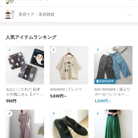
美容ケア・美容雑貨
人気アイテムランキング
最大20%OFF
ねないこだれだ 絵本
emoemo｜Tシャツ
bon moment｜湯上り
かや織ふきん【メール
ガーゼパンツ ルーム
5,830円～
便可】
パンツ
550円
1,936円～