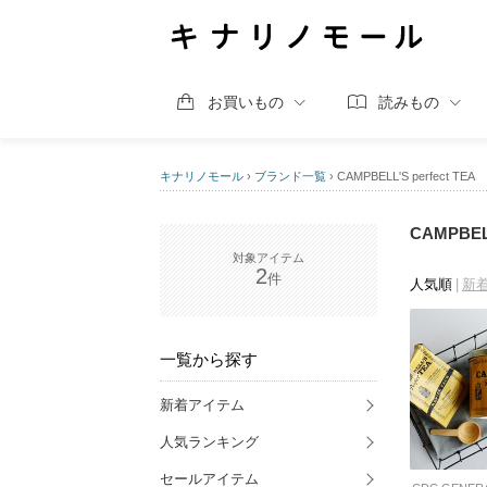
お買いもの
読みもの
キナリノモール
›
ブランド一覧
›
CAMPBELL'S perfect TEA
CAMPBE
2
人気順
新
一覧から探す
新着アイテム
人気ランキング
セールアイテム