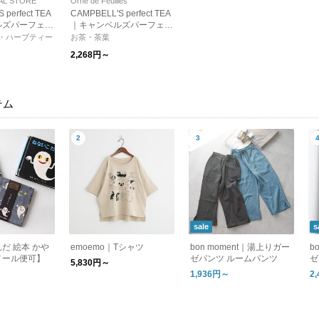
AL STORE
Orné de Feuilles
 perfect TEA
CAMPBELL'S perfect TEA
ルズパーフェク
｜キャンベルズパーフェク
茶
トティー
・ハーブティー
お茶・茶葉
2,268円～
テム
sale
s
だ 絵本 かや
emoemo｜Tシャツ
bon moment｜湯上りガー
b
メール便可】
ゼパンツ ルームパンツ
ゼ
5,830円～
ピ
1,936円～
2