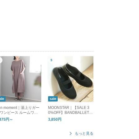
ale
sale
on moment｜湯上りガー
MOONSTAR｜【SALE 3
ワンピース ルームワン
0%OFF】BANDBALLET
ース
バンドバレー バレーシュ
,475円～
3,850円
ーズ フラットシューズ ba
ndballet
もっと見る