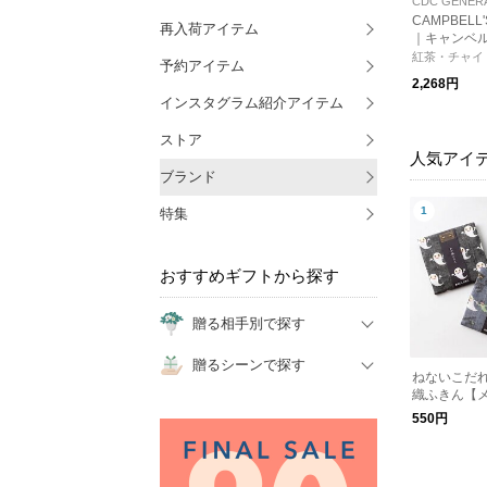
CDC GENER
CAMPBELL'S
再入荷アイテム
｜キャンベ
トティー/紅
紅茶・チャイ
予約アイテム
2,268円
インスタグラム紹介アイテム
ストア
人気アイ
ブランド
特集
おすすめギフトから探す
贈る相手別で探す
贈るシーンで探す
ねないこだれ
織ふきん【
550円