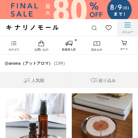
メニュー
カート
カテゴリ
お買いもの
新着再入荷
読みもの
@aroma（アットアロマ）
(13件)
人気順
絞り込み