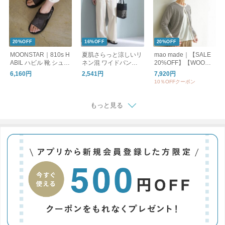
20%OFF
16%OFF
20%OFF
MOONSTAR｜810s H
夏肌さらっと涼しいリ
mao made｜【SALE
ABIL ハビル 靴 シュー
ネン混 ワイドパンツ /
20%OFF】【WOODY
ズ ユニセックス ET05
洗える コットンリネ
別注カラー】クルーネ
6,160円
2,541円
7,920円
1 ムーンスター エイト
ン ベイカーワイドパ
ックカーディガン UV
10％OFFクーポン
テンス
ンツ
カット レディース ト
ップス カーディガン
ボーダー 611113
もっと見る