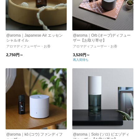
@aroma｜Japanese Air エッセン
@aroma｜Orb (オーブ)ディフュー
シャルオイル
ザー【お取り寄せ】
アロマディフューザー・お香
アロマディフューザー・お香
2,750円～
3,520円～
再入荷待ち
@aroma｜kō (コウ) ファンディフ
@aroma｜Solo (ソロ) ピエゾディ