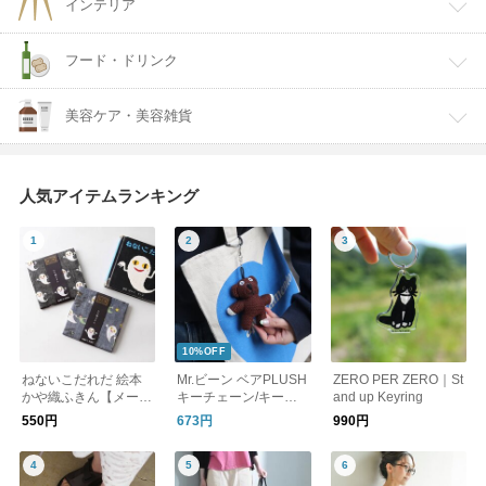
インテリア
フード・ドリンク
美容ケア・美容雑貨
人気アイテムランキング
10%OFF
ねないこだれだ 絵本
Mr.ビーン ベアPLUSH
ZERO PER ZERO｜St
かや織ふきん【メール
キーチェーン/キーホ
and up Keyring
便可】
ルダー
550円
673円
990円