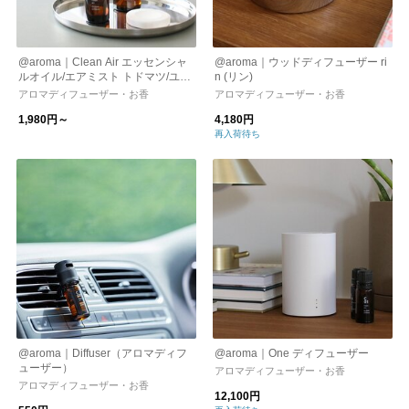
@aroma｜Clean Air エッセンシャ
@aroma｜ウッドディフューザー ri
ルオイル/エアミスト トドマツ/ユー
n (リン)
カリ/ミント/花粉対策/ウイルス除去
アロマディフューザー・お香
アロマディフューザー・お香
効果【マスクに使用可】
1,980円～
4,180円
再入荷待ち
@aroma｜Diffuser（アロマディフ
@aroma｜One ディフューザー
ューザー）
アロマディフューザー・お香
アロマディフューザー・お香
12,100円