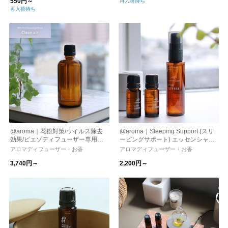
550円～
再入荷待ち
再入荷待ち
@aroma｜花粉対策/ウイルス除去
@aroma｜Sleeping Support (スリ
効果/ピエゾディフューザー専用ア
ーピングサポート) エッセンシャル
ロマオイル
オイル/ピロー＆エアミスト
アロマディフューザー・お香
アロマディフューザー・お香
3,740円～
2,200円～