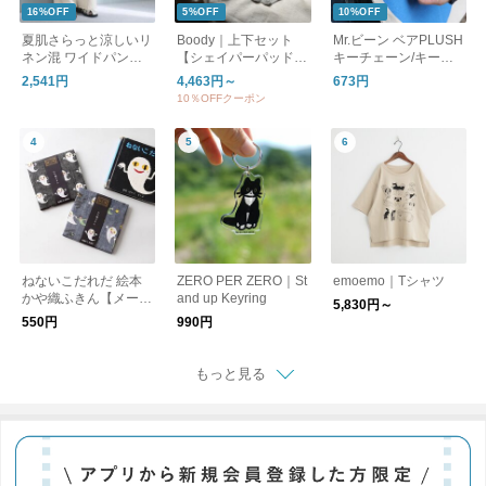
16%OFF
5%OFF
10%OFF
夏肌さらっと涼しいリ
Boody｜上下セット
Mr.ビーン ベアPLUSH
ネン混 ワイドパンツ /
【シェイパーパッド付
キーチェーン/キーホ
洗える コットンリネ
ブラ】フルブリーフor
ルダー
2,541円
4,463円～
673円
ン ベイカーワイドパ
ミディブリーフ セッ
10％OFFクーポン
ンツ
ト アンダーウェア ブ
ラジャー パンツ ショ
ーツ 下着 オーガニッ
クバンブー ブーディ
ギフト
ねないこだれだ 絵本
ZERO PER ZERO｜St
emoemo｜Tシャツ
かや織ふきん【メール
and up Keyring
5,830円～
便可】
550円
990円
もっと見る