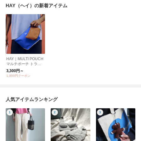
HAY（ヘイ）の新着アイテム
HAY｜MULTI POUCH
マルチポーチ トラベ
ルグッズ【日本正規代
3,300円～
理店品】 トラベルグ
1,000円クーポン
ッズ
人気アイテムランキング