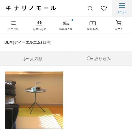
メニュー
カート
カテゴリ
お買いもの
新着再入荷
読みもの
DLM(ディーエルエム)
(1件)
人気順
絞り込み