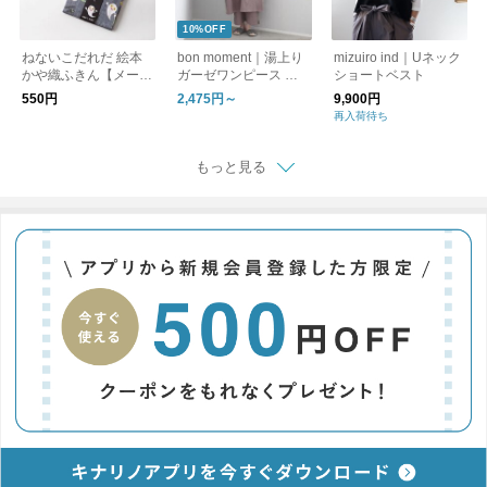
10%OFF
ねないこだれだ 絵本
bon moment｜湯上り
mizuiro ind｜Uネック
かや織ふきん【メール
ガーゼワンピース ル
ショートベスト
便可】
ームワンピース
550円
2,475円～
9,900円
再入荷待ち
もっと見る