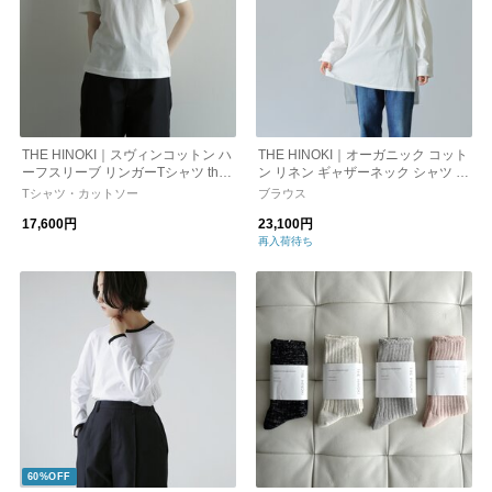
THE HINOKI｜スヴィンコットン ハ
THE HINOKI｜オーガニック コット
ーフスリーブ リンガーTシャツ th26
ン リネン ギャザーネック シャツ th
s-41
23s-17
Tシャツ・カットソー
ブラウス
17,600円
23,100円
再入荷待ち
60%OFF