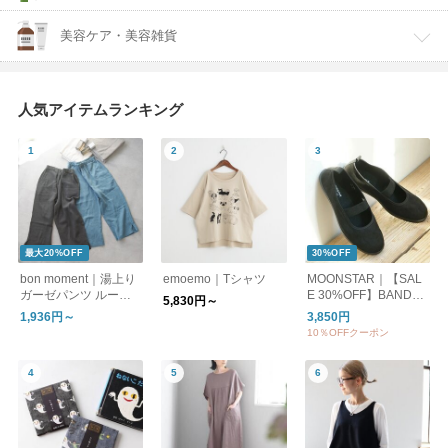
美容ケア・美容雑貨
人気アイテムランキング
最大20%OFF
30%OFF
bon moment｜湯上り
emoemo｜Tシャツ
MOONSTAR｜【SAL
ガーゼパンツ ルーム
E 30%OFF】BANDBA
5,830円～
パンツ
LLET バンドバレー バ
1,936円～
3,850円
レーシューズ フラッ
10％OFFクーポン
トシューズ bandballet