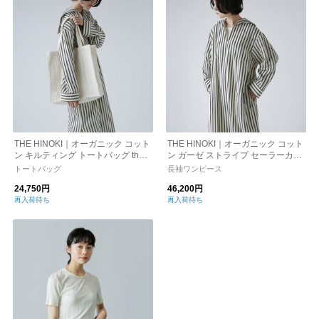
THE HINOKI｜オーガニック コット
THE HINOKI｜オーガニック コット
ン キルティング トートバッグ th25
ン ガーゼ ストライプ セーラーカラ
s-8
ー ドレス th25s-23-st
トートバッグ
長袖ワンピース
24,750円
46,200円
再入荷待ち
再入荷待ち