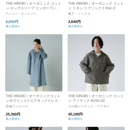
THE HINOKI｜オーガニック コット
THE HINOKI｜オーガニック コット
ン ロングスリーブ リンガー Tシャ
ン リネン リブソックス thsc-3
ツ th25s-31
Tシャツ・カットソー
靴下・ソックス
6,600円
2,640円
再入荷待ち
再入荷待ち
THE HINOKI｜オーガニックコット
THE HINOKI｜オーガニック コット
ンポプリンスクエアネックドレス th
ン アノラック th25s-20
22s-25
長袖ワンピース
その他ジャケット・アウター
25,300円
45,100円
再入荷待ち
再入荷待ち