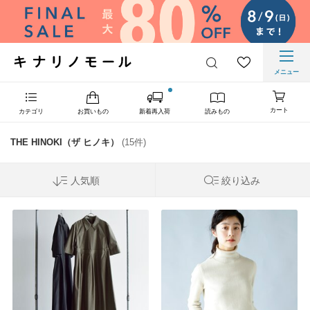
メニュー
カート
カテゴリ
お買いもの
新着再入荷
読みもの
THE HINOKI（ザ ヒノキ）
(15件)
人気順
絞り込み