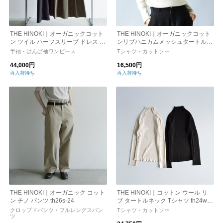
THE HINOKI｜オーガニックコット
THE HINOKI｜オーガニックコット
ン ツイル ハーフスリーブ ドレス th
ンリブハニカムメッシュタートルネ
23s-39
ックプルオーバー th21w-37
半袖・はんぱ袖ワンピース
Tシャツ・カットソー
44,000円
16,500円
再入荷待ち
再入荷待ち
THE HINOKI｜オーガニック コット
THE HINOKI｜コットン ウール リ
ン チノ パンツ th26s-24
ブ タートルネック Tシャツ th24w-4
9
クロップドパンツ・フルレングスパン
Tシャツ・カットソー
ツ