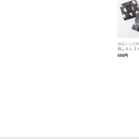
ねないこだれ
織ふきん【
550円