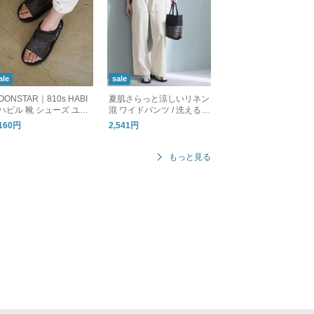
ale
sale
OONSTAR｜810s HABI
夏肌さらっと涼しいリネン
 ハビル 靴 シューズ ユニ
混 ワイドパンツ / 洗える
ックス ET051 ムーンス
コットンリネン ベイカー
,160円
2,541円
ー エイトテンス
ワイドパンツ
もっと見る