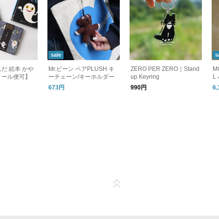
sale
s
だ 絵本 かや
Mr.ビーン ベアPLUSH キ
ZERO PER ZERO｜Stand
M
メール便可】
ーチェーン/キーホルダー
up Keyring
L
セ
673円
990円
6
タ