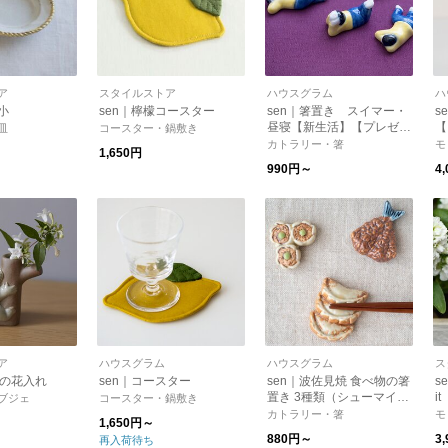
ア
スタイルストア
ハウスグラム
ハ
 小
sen｜檸檬コースター
sen｜箸置き スイマー・
s
昼寝【新生活】【プレゼン
【
皿
コースター・鍋敷き
ト・ギフト】【バレンタイ
【
カトラリー・箸
モ
1,650円
ン】
990円～
4
ア
ハウスグラム
ハウスグラム
ス
ラの花入れ
sen｜コースター
sen｜波佐見焼 食べ物の箸
s
置き 3種類（シューマイ・
i
ブジェ
コースター・鍋敷き
餃子・アジフライ）京千
カトラリー・箸
モ
1,650円～
【プレゼント】
880円～
3
再入荷待ち