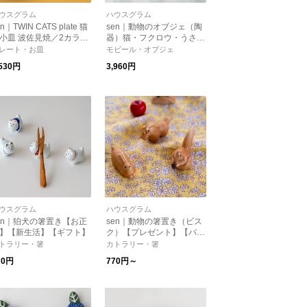
ウスグラム
ハウスグラム
en｜TWIN CATS plate 猫
sen｜動物のオブジェ（陶
小皿 波佐見焼／2カラー
器）猫・フクロウ・うさぎ
和食器】【豆皿】【クリ
の3種類【インテリア】
レート・お皿
モビール・オブジェ
マス】
【プレゼント】【オブジ
,530円
3,960円
ェ】
ウスグラム
ハウスグラム
en｜狛犬の箸置き【お正
sen｜動物の箸置き（ビス
】【新生活】【ギフト】
ク）【プレゼント】【バレ
ンタイン】【新生活】
トラリー・箸
カトラリー・箸
70円
770円～