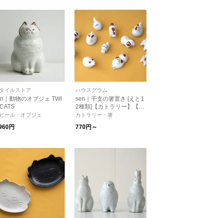
タイルストア
ハウスグラム
en｜動物のオブジェ TWI
sen｜干支の箸置き [えと1
 CATS
2種類]【カトラリー】【干
支】【ギフト】【お正月】
ビール・オブジェ
カトラリー・箸
,960円
770円～