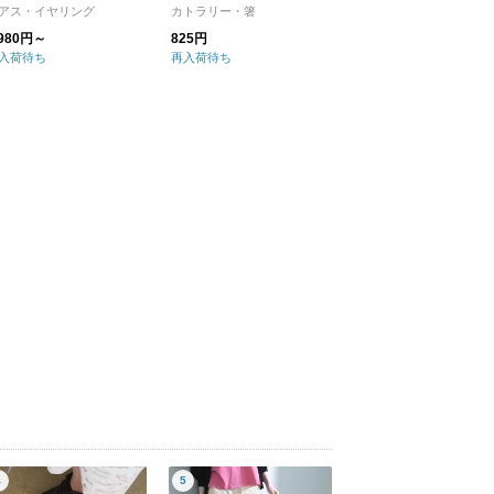
ーチ】【母の日】【プレ
見焼】
アス・イヤリング
カトラリー・箸
ント】【クリスマス】
,980円～
825円
入荷待ち
再入荷待ち