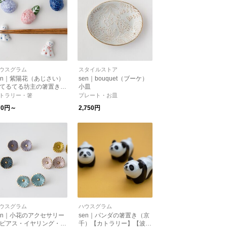
ウスグラム
スタイルストア
en｜紫陽花（あじさい）
sen｜bouquet（ブーケ）
てるてる坊主の箸置き 5
小皿
類【梅雨】【波佐見焼】
トラリー・箸
プレート・お皿
プレゼント】
70円～
2,750円
ウスグラム
ハウスグラム
en｜小花のアクセサリー
sen｜パンダの箸置き（京
ピアス・イヤリング・ブ
千）【カトラリー】【波佐