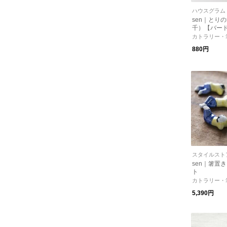
ハウスグラム
sen｜とり
千）【バード
活】【ギフ
カトラリー・
880円
スタイルスト
sen｜箸置き
ト
カトラリー・
5,390円