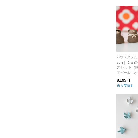
ハウスグラム
sen｜くま
スセット（
ェ）【クリ
モビール・オ
テリア】
8,195円
再入荷待ち