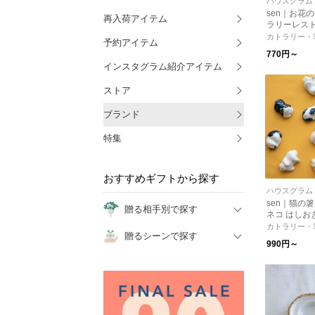
ハウスグラム
sen｜お花
再入荷アイテム
ラリーレス
イン】【プ
カトラリー・
予約アイテム
770円～
インスタグラム紹介アイテム
ストア
ブランド
特集
おすすめギフトから探す
ハウスグラム
sen｜猫の箸
贈る相手別で探す
ネコ はしお
【プレゼン
カトラリー・
贈るシーンで探す
【クリスマ
990円～