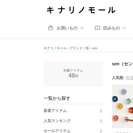
お買いもの
読みもの
キナリノモール
›
ブランド一覧
›
sen
sen（セ
48
人気順
新
一覧から探す
新着アイテム
人気ランキング
セールアイテム