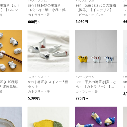
ハウスグラム
ハウスグラム
ハ
の箸置き【カト
sen｜縁起物の箸置き
sen｜twin cats ねこの置物
s
ト】【バレンタ
（松・梅・鯛・小槌・鶴）
（陶器）【インテリア】
レ
レゼント】
5種類【お正月】【新生
【プレゼント】【猫グッ
ト
箸
カトラリー・箸
モビール・オブジェ
カ
活】【プレゼント】
ズ・オブジェ】
660円～
3,960円
6
スタイルストア
ハウスグラム
Or
置き 10種類
sen｜箸置き スイマー 5種
sen｜干支の箸置き[寅（と
s
き 波佐見焼
セット
ら）]【カトラリー】【新
モ
ト】【新生活】
生活】【お正月】【ギフ
箸
カトラリー・箸
カトラリー・箸
3
ス】
ト】
5,390円
770円～