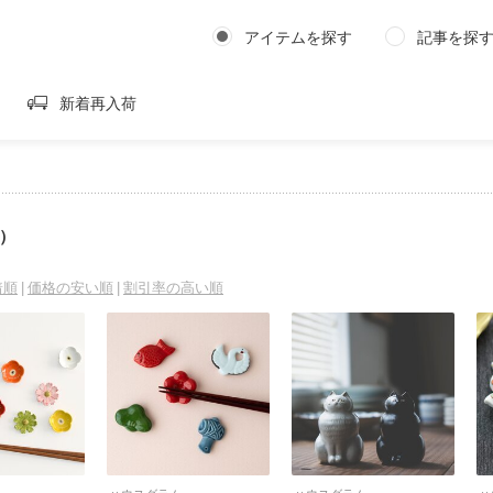
アイテムを探す
記事を探
新着再入荷
ン）
着順
価格の安い順
割引率の高い順