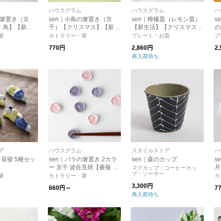
ハウスグラム
ハウスグラム
ハ
の箸置き（京
sen｜小鳥の箸置き（京
sen｜檸檬皿（レモン皿）
s
 鳥】【新生
千）【クリスマス】【新生
【新生活】【クリスマス】
の
ト】
活】【プレゼント】
【プレゼント】
【
箸
カトラリー・箸
プレート・お皿
プ
ス
770円
2,860円
2
再入荷待ち
ア
ハウスグラム
スタイルストア
ハ
 昼寝 5種セッ
sen｜バラの箸置き 2カラ
sen｜森のカップ
s
ー 京千 波佐見焼【薔薇 ば
月
マグカップ・コーヒーカッ
プ・ソーサー
ら お花 はしおき】【プレ
箸
カトラリー・箸
カ
ゼント】
3,300円
660円～
7
再入荷待ち