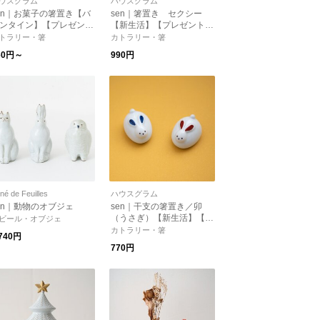
ウスグラム
ハウスグラム
en｜お菓子の箸置き【バ
sen｜箸置き セクシー
ンタイン】【プレゼン
【新生活】【プレゼント】
】【新生活】
【バレンタイン】
トラリー・箸
カトラリー・箸
60円～
990円
né de Feuilles
ハウスグラム
en｜動物のオブジェ
sen｜干支の箸置き／卯
（うさぎ）【新生活】【プ
ビール・オブジェ
レゼント】【お正月】
カトラリー・箸
,740円
770円