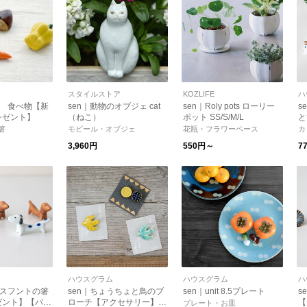
スタイルストア
KOZLIFE
ハ
き 食べ物【新
sen｜動物のオブジェ cat
sen｜Roly pots ローリー
s
レゼント】
（ねこ）
ポット SS/S/M/L
と
種
箸
モビール・オブジェ
花瓶・フラワーベース
カ
【
3,960円
550円～
7
ハウスグラム
ハウスグラム
ハ
クスフントの箸
sen｜ちょうちょと鳥のブ
sen｜unit 8.5プレート
s
ゼント】【バレ
ローチ【アクセサリー】
【
プレート・お皿