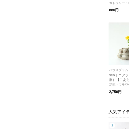
ンタイン】
カトラリー・
880円
ハウスグラム
sen｜コア
器）【こあ
ア・花器・
花瓶・フラワ
し・オブジ
2,750円
ト・ギフト
人気アイ