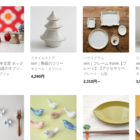
スタイルストア
ハウスグラム
ス
の冬支度 ボック
sen｜陶器のツリー
sen｜フレーム frame【プ
s
陶器のオブジ
レート】【アクセサリート
N
モビール・オブジェ
スマス】【イン
レイ】
ブジェ
プレート・お皿
モ
4,290円
2,310円～
3