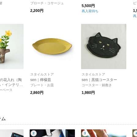
【新生活】
【母の日】【プレゼント】
ロ
箸
ブローチ・コサージュ
ピ
5,500円
【クリスマス】
ゼ
2,200円
1
再入荷待ち
再
スタイルストア
スタイルストア
ラの花入れ（陶
sen｜檸檬皿
sen｜黒猫コースター
ら・インテリ
プレート・お皿
コースター・鍋敷き
花瓶・一輪挿
ーベース
2,860円
1,980円
ェ】【プレゼン
】
テム