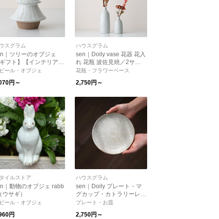
ウスグラム
ハウスグラム
en｜ツリーのオブジェ
sen｜Doily vase 花器 花入
ギフト】【インテリア】
れ 花瓶 波佐見焼／2サイ
クリスマスツリー】
ズ【インテリア】【オブジ
ビール・オブジェ
花瓶・フラワーベース
ェ】【プレゼント】
,070円～
2,750円～
タイルストア
ハウスグラム
en｜動物のオブジェ rabb
sen｜Doily プレート・マ
t（ウサギ）
グカップ・カトラリーレス
ト【箸置き】【ギフト】
ビール・オブジェ
プレート・お皿
【バレンタイン】
,960円
2,750円～