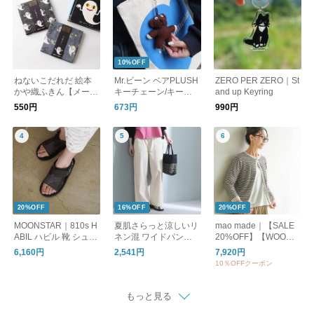
10%OFF
ねないこだれだ 絵本
Mr.ビーン ベアPLUSH
ZERO PER ZERO｜St
かや織ふきん【メール
キーチェーン/キーホ
and up Keyring
便可】
ルダー
550円
673円
990円
20%OFF
16%OFF
20%OFF
MOONSTAR｜810s H
夏肌さらっと涼しいリ
mao made｜【SALE
ABIL ハビル 靴 シュー
ネン混 ワイドパンツ /
20%OFF】【WOODY
ズ ユニセックス ET05
洗える コットンリネ
別注カラー】クルーネ
6,160円
2,541円
7,920円
1 ムーンスター エイト
ン ベイカーワイドパ
ックカーディガン UV
10％OFFクーポン
テンス
ンツ
カット レディース ト
ップス カーディガン
ボーダー 611113
もっと見る