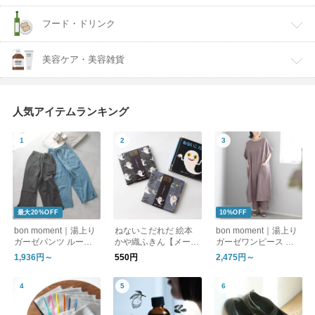
フード・ドリンク
美容ケア・美容雑貨
人気アイテムランキング
最大20%OFF
10%OFF
bon moment｜湯上り
ねないこだれだ 絵本
bon moment｜湯上り
ガーゼパンツ ルーム
かや織ふきん【メール
ガーゼワンピース ル
パンツ
便可】
ームワンピース
1,936円～
550円
2,475円～