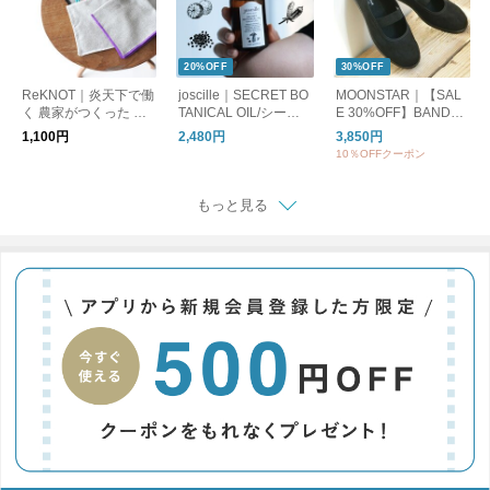
20%OFF
30%OFF
ReKNOT｜炎天下で働
joscille｜SECRET BO
MOONSTAR｜【SAL
く 農家がつくった 手
TANICAL OIL/シーク
E 30%OFF】BANDBA
ぬぐい ハンカチ MFS
レットボタニカルオイ
LLET バンドバレー バ
1,100円
2,480円
3,850円
2610 リノット ギフト
ル
レーシューズ フラッ
10％OFFクーポン
トシューズ bandballet
もっと見る