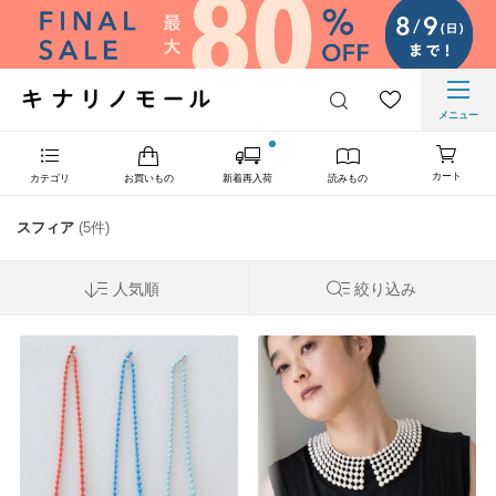
メニュー
カート
カテゴリ
お買いもの
新着再入荷
読みもの
スフィア
(5件)
人気順
絞り込み