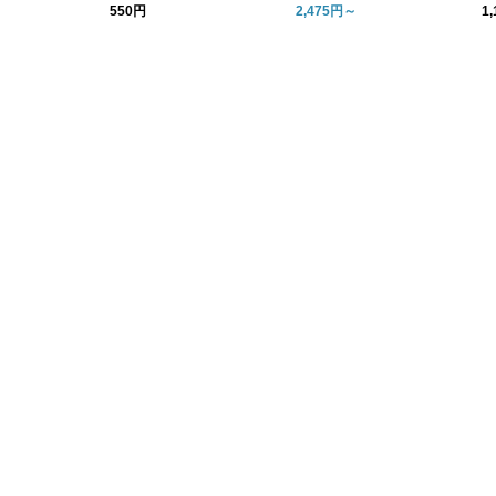
ピース
ハ
550円
2,475円～
1
ト