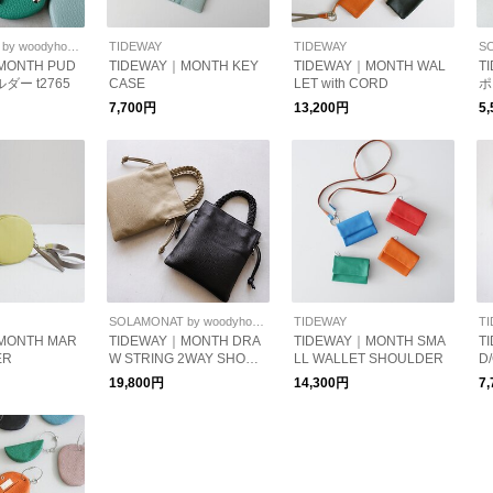
SOLAMONAT by woodyhouse
TIDEWAY
TIDEWAY
MONTH PUD
TIDEWAY｜MONTH KEY
TIDEWAY｜MONTH WAL
T
ダー t2765
CASE
LET with CORD
ポ
7,700円
13,200円
5
SOLAMONAT by woodyhouse
TIDEWAY
T
MONTH MAR
TIDEWAY｜MONTH DRA
TIDEWAY｜MONTH SMA
T
ER
W STRING 2WAY SHOUL
LL WALLET SHOULDER
D
DER ドローストリング シ
19,800円
14,300円
7
ョルダーバッグ 保存袋付
き t3069