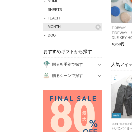
NUME
SHEETS
TEACH
MONTH
TIDEWAY
TIDEWAY｜
DOG
DLE KEY H
4,950円
おすすめギフトから探す
人気アイ
贈る相手別で探す
贈るシーンで探す
sale
bon mom
ゼパンツ ル