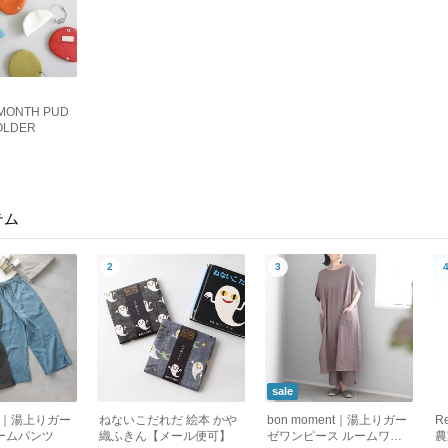
MONTH PUD
OLDER
テム
sale
ent｜湯上りガー
ねないこだれだ 絵本 かや
bon moment｜湯上りガー
R
ームパンツ
織ふきん【メール便可】
ゼワンピース ルームワン
農