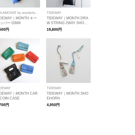
SOLAMONAT by woodyhouse
TIDEWAY
IDEWAY｜MONTH キー
TIDEWAY｜MONTH DRA
ッパー t2886
W STRING 2WAY SHOUL
DER
,500円
19,800円
IDEWAY
TIDEWAY
IDEWAY｜MONTH CAR
TIDEWAY｜MONTH SHO
/COIN CASE
EHORN
,700円
4,950円