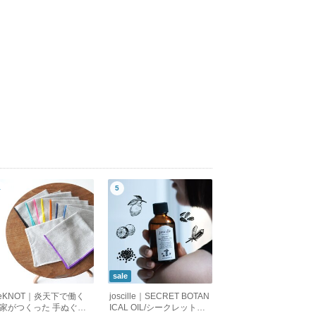
sale
eKNOT｜炎天下で働く
joscille｜SECRET BOTAN
家がつくった 手ぬぐい
ICAL OIL/シークレットボ