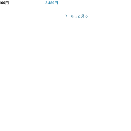
ンカチ MFS2610 リノッ
タニカルオイル
,100円
2,480円
 ギフト
もっと見る