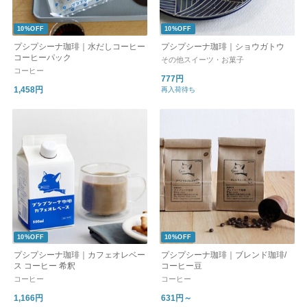
10%OFF
10%OFF
プシプシーナ珈琲｜水だしコーヒー
プシプシーナ珈琲｜ショウガトウ
コーヒーパック
その他スイーツ・お菓子
コーヒー
777円
1,458円
再入荷待ち
10%OFF
10%OFF
プシプシーナ珈琲｜カフェオレベー
プシプシーナ珈琲｜ブレンド珈琲/
ス コーヒー 希釈
コーヒー豆
コーヒー
コーヒー
1,166円
631円～