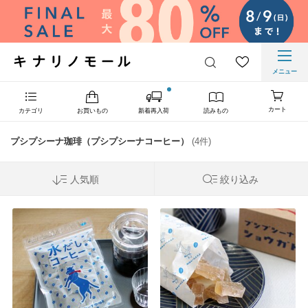
メニュー
カート
カテゴリ
お買いもの
新着再入荷
読みもの
プシプシーナ珈琲（プシプシーナコーヒー）
(4件)
人気順
絞り込み