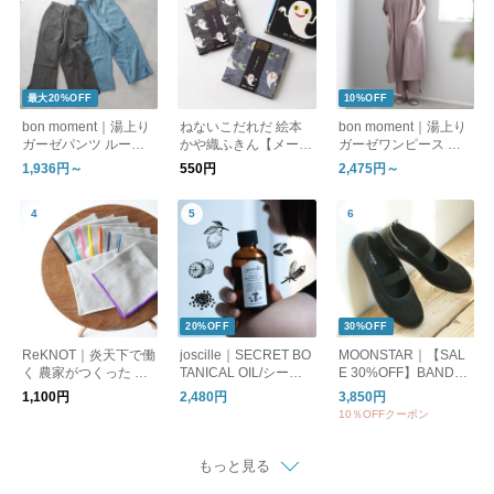
最大20%OFF
10%OFF
bon moment｜湯上り
ねないこだれだ 絵本
bon moment｜湯上り
ガーゼパンツ ルーム
かや織ふきん【メール
ガーゼワンピース ル
パンツ
便可】
ームワンピース
1,936円～
550円
2,475円～
20%OFF
30%OFF
ReKNOT｜炎天下で働
joscille｜SECRET BO
MOONSTAR｜【SAL
く 農家がつくった 手
TANICAL OIL/シーク
E 30%OFF】BANDBA
ぬぐい ハンカチ MFS
レットボタニカルオイ
LLET バンドバレー バ
1,100円
2,480円
3,850円
2610 リノット ギフト
ル
レーシューズ フラッ
10％OFFクーポン
トシューズ bandballet
もっと見る