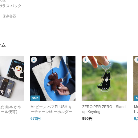
の店
熱ガラス パック
・保存容器
テム
sale
s
だ 絵本 かや
Mr.ビーン ベアPLUSH キ
ZERO PER ZERO｜Stand
M
メール便可】
ーチェーン/キーホルダー
up Keyring
L
セ
673円
990円
6
タ