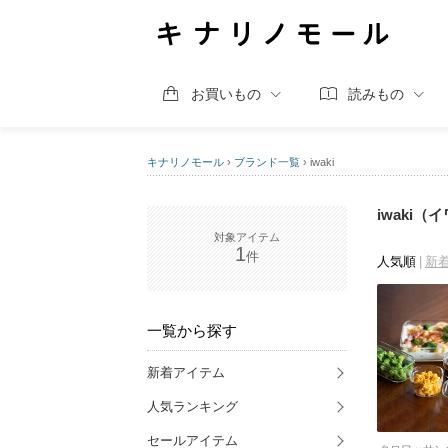
お買いもの
読みもの
キナリノモール
›
ブランド一覧
›
iwaki
iwaki（
1
人気順
新
一覧から探す
新着アイテム
人気ランキング
セールアイテム