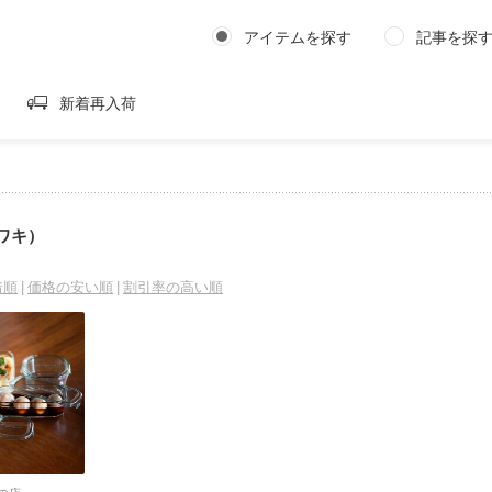
アイテムを探す
記事を探
新着再入荷
イワキ）
着順
価格の安い順
割引率の高い順