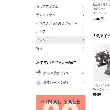
クロワッサン
iwaki｜耐
再入荷アイテム
＆レンジ
キャニスター
予約アイテム
1,100円～
インスタグラム紹介アイテム
ストア
人気アイ
ブランド
特集
おすすめギフトから探す
贈る相手別で探す
贈るシーンで探す
ねないこだれ
織ふきん【
550円