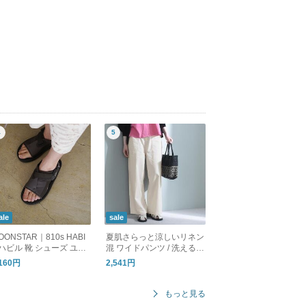
ale
sale
OONSTAR｜810s HABI
夏肌さらっと涼しいリネン
 ハビル 靴 シューズ ユニ
混 ワイドパンツ / 洗える
ックス ET051 ムーンス
コットンリネン ベイカー
,160円
2,541円
ー エイトテンス
ワイドパンツ
もっと見る