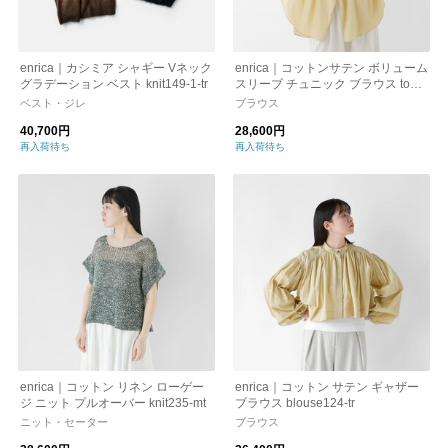
enrica｜カシミア シャギー Vネック
enrica｜コットンサテン ボリューム
グラデーション ベスト knit149-1-tr
スリーブ チュニック ブラウス tops
095-tr
ベスト・ジレ
ブラウス
40,700円
28,600円
再入荷待ち
再入荷待ち
enrica｜コットン リネン ローゲー
enrica｜コットン サテン ギャザー
ジ ニット プルオーバー knit235-mt
ブラウス blouse124-tr
ニット・セーター
ブラウス