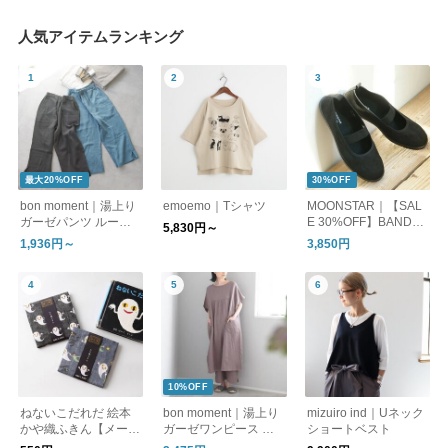
人気アイテムランキング
最大20%OFF
30%OFF
bon moment｜湯上り
emoemo｜Tシャツ
MOONSTAR｜【SAL
ガーゼパンツ ルーム
E 30%OFF】BANDBA
5,830円～
パンツ
LLET バンドバレー バ
1,936円～
3,850円
レーシューズ フラッ
トシューズ bandballet
10%OFF
ねないこだれだ 絵本
bon moment｜湯上り
mizuiro ind｜Uネック
かや織ふきん【メール
ガーゼワンピース ル
ショートベスト
便可】
ームワンピース