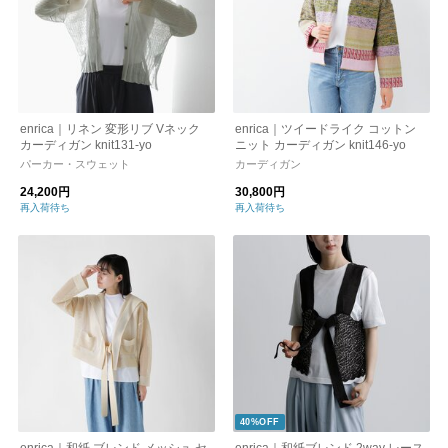
enrica｜リネン 変形リブ Vネック
enrica｜ツイードライク コットン
カーディガン knit131-yo
ニット カーディガン knit146-yo
パーカー・スウェット
カーディガン
24,200円
30,800円
再入荷待ち
再入荷待ち
40%OFF