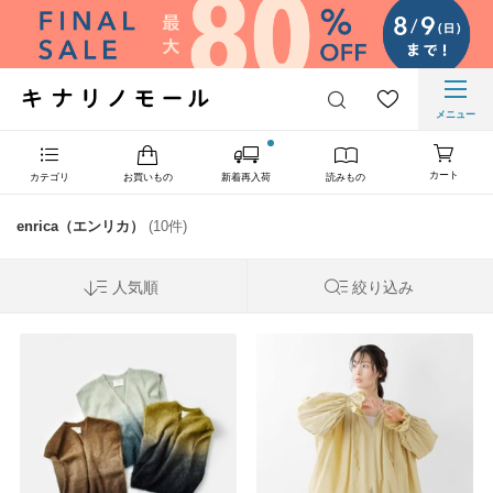
メニュー
カート
カテゴリ
お買いもの
新着再入荷
読みもの
enrica（エンリカ）
(10件)
人気順
絞り込み