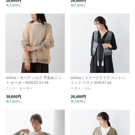
28,600円
26,400円
再入荷待ち
再入荷待ち
enrica｜モヘア シルク 手染めニッ
enrica｜ツイードライク コットン
ト セータ― knit152-12-nk
ニット ベスト knit147-yo
ニット・セーター
ベスト・ジレ
39,600円
26,400円
再入荷待ち
再入荷待ち