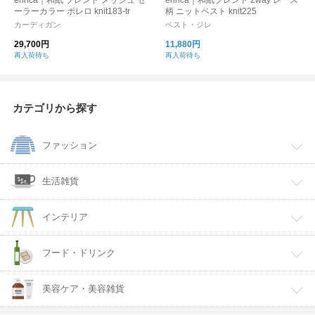
enrica｜和紙 ブレンド メッシュ セ
enrica｜和紙ブレンド 2way レース
ーラーカラー ボレロ knit183-tr
柄 ニットベスト knit225
カーディガン
ベスト・ジレ
29,700円
11,880円
再入荷待ち
再入荷待ち
カテゴリから探す
ファッション
生活雑貨
インテリア
フード・ドリンク
美容ケア・美容雑貨