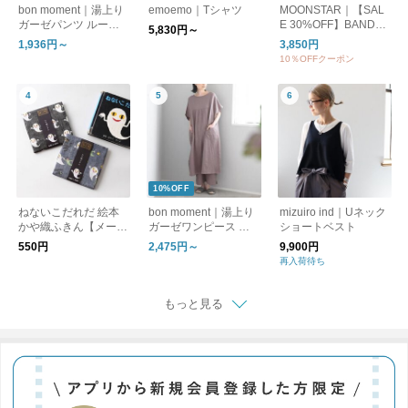
bon moment｜湯上り
emoemo｜Tシャツ
MOONSTAR｜【SAL
ガーゼパンツ ルーム
E 30%OFF】BANDBA
5,830円～
パンツ
LLET バンドバレー バ
1,936円～
3,850円
レーシューズ フラッ
10％OFFクーポン
トシューズ bandballet
10%OFF
ねないこだれだ 絵本
bon moment｜湯上り
mizuiro ind｜Uネック
かや織ふきん【メール
ガーゼワンピース ル
ショートベスト
便可】
ームワンピース
550円
2,475円～
9,900円
再入荷待ち
もっと見る