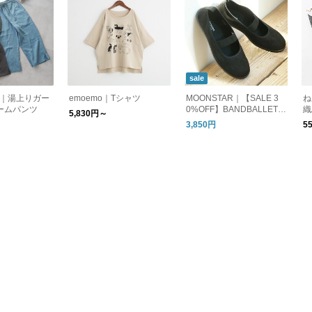
sale
ent｜湯上りガー
emoemo｜Tシャツ
MOONSTAR｜【SALE 3
ね
ームパンツ
0%OFF】BANDBALLET
織
5,830円～
バンドバレー バレーシュ
3,850円
5
ーズ フラットシューズ ba
ndballet