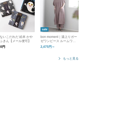
sale
ないこだれだ 絵本 かや
bon moment｜湯上りガー
ふきん【メール便可】
ゼワンピース ルームワン
ピース
50円
2,475円～
もっと見る